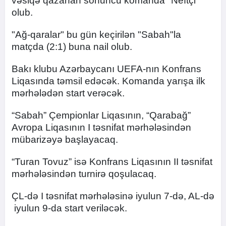
vəsiqə qazanan sonuncu komanda "Neftçi"
olub.
"Ağ-qaralar" bu gün keçirilən "Sabah"la
matçda (2:1) buna nail olub.
Bakı klubu Azərbaycanı UEFA-nın Konfrans
Liqasında təmsil edəcək. Komanda yarışa ilk
mərhələdən start verəcək.
“Sabah” Çempionlar Liqasının, “Qarabağ”
Avropa Liqasının I təsnifat mərhələsindən
mübarizəyə başlayacaq.
“Turan Tovuz” isə Konfrans Liqasının II təsnifat
mərhələsindən turnirə qoşulacaq.
ÇL-də I təsnifat mərhələsinə iyulun 7-də, AL-də
iyulun 9-da start veriləcək.