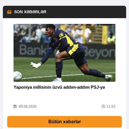
SON XƏBƏRLƏR
Yaponiya millisinin üzvü addım-addım PSJ-yə
“
26
09.08.2026
11:53
Bütün xəbərlər