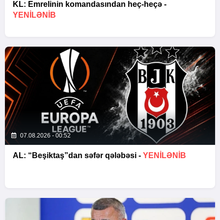
KL: Emrelinin komandasından heç-heçə -
YENİLƏNİB
07.08.2026 - 00:52
AL: “Beşiktaş”dan səfər qələbəsi -
YENİLƏNİB