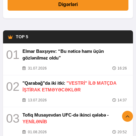
Digərləri
TOP 5
01
Elmar Baxşıyev: “Bu nəticə hamı üçün
gözlənilməz oldu”
31.07.2026
16:26
02
"Qarabağ"da iki itki:
"VESTRİ" İLƏ MATÇDA
İŞTİRAK ETMƏYƏCƏKLƏR
13.07.2026
14:37
03
Tofiq Musayevdən UFC-də ikinci qələbə -
YENİLƏNİB
01.08.2026
20:52