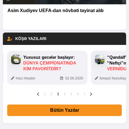
Asim Xudiyev UEFA-dan növbəti təyinat alıb
KÖŞƏ YAZILARI
Yuxusuz gecələr başlayır:
“Qandalf”
DÜNYA ÇEMPIONATINDA
“Neftçi”ni
KIM FAVORITDIR?
VERNİDUB
TOXUNUŞ
Hacı Heydər
02.06.2026
İsmayıl Xeyrullaye
1
2
3
4
5
6
7
Bütün Yazılar