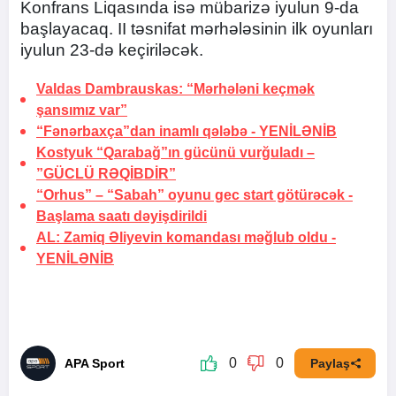
Konfrans Liqasında isə mübarizə iyulun 9-da
başlayacaq. II təsnifat mərhələsinin ilk oyunları
iyulun 23-də keçiriləcək.
Valdas Dambrauskas: “Mərhələni keçmək
şansımız var”
“Fənərbaxça”dan inamlı qələbə -
YENİLƏNİB
Kostyuk “Qarabağ”ın gücünü vurğuladı –
”GÜCLÜ RƏQİBDİR”
“Orhus” – “Sabah” oyunu gec start götürəcək -
Başlama saatı dəyişdirildi
AL: Zamiq Əliyevin komandası məğlub oldu -
YENİLƏNİB
0
0
APA Sport
Paylaş