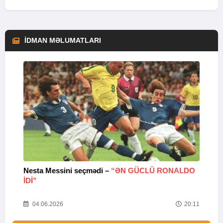
İDMAN MƏLUMATLARI
Nesta Messini seçmədi –
“ƏN GÜCLÜ RONALDO
“
IDI”
V
20
04.06.2026
20:11