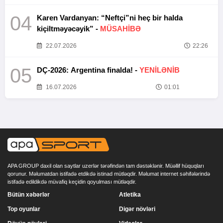
04
Karen Vardanyan: “Neftçi”ni heç bir halda
kiçiltməyəcəyik” -
MÜSAHİBƏ
22.07.2026
22:26
05
DÇ-2026: Argentina finalda! -
YENİLƏNİB
16.07.2026
01:01
APA GROUP daxil olan saytlar uzerlər tərəfindən tam dəstəklənir. Müəllif hüquqları
qorunur. Məlumatdan istifadə etdikdə istinad mütləqdir. Məlumat internet səhifələrində
istifadə edildikdə müvafiq keçidin qoyulması mütləqdir.
Bütün xəbərlər
Atletika
Top oyunlar
Digər növləri