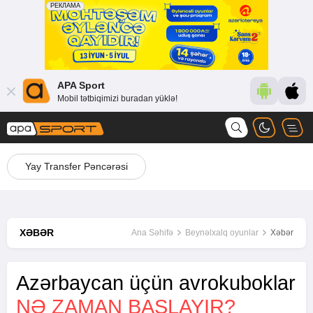
APA Sport
Mobil tətbiqimizi buradan yüklə!
Yay Transfer Pəncərəsi
XƏBƏR
Ana Səhifə
Beynəlxalq oyunlar
Xəbər
Azərbaycan üçün avrokuboklar
NƏ ZAMAN BAŞLAYIR?