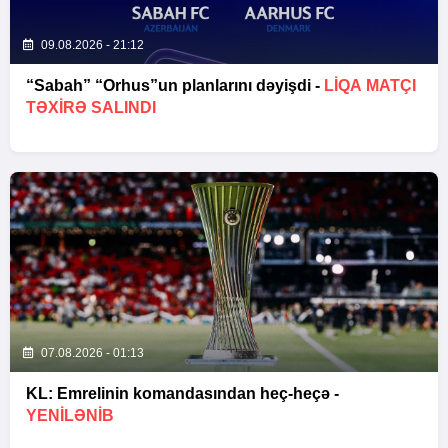
09.08.2026 - 21:12
“Sabah” “Orhus”un planlarını dəyişdi -
LIQA MATÇI
TƏXIRƏ SALINDI
07.08.2026 - 01:13
KL: Emrelinin komandasından heç-heçə -
YENİLƏNİB