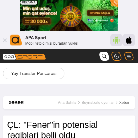
APA Sport
Mobil tətbiqimizi buradan yüklə!
Yay Transfer Pəncərəsi
XƏBƏR
Ana Səhifə
Beynəlxalq oyunlar
Xəbər
ÇL: "Fənər"in potensial
rəqibləri bəlli oldu