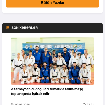
Bütün Yazılar
SON XƏBƏRLƏR
Azərbaycan cüdoçuları Almatıda təlim-məşq
T
toplanışında iştirak edir
v
25
09.08.2026
22:21