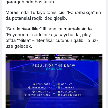
qərargahında baş tutub.
Mərasimdə Türkiyə təmsilçisi “Fənərbaxça”nın
da potensial rəqibi dəqiqləşib.
“Sarı-lacivərdlilər” III təsnifat mərhələsində
“Feyenoord” səddini keçəcəyi halda, pley-
offda “Nitsa” – “Benfika” cütünün qalibi ilə üz-
üzə gələcək.