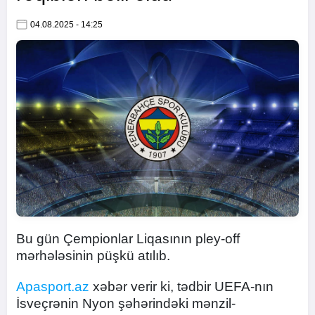
04.08.2025 - 14:25
Bu gün Çempionlar Liqasının pley-off
mərhələsinin püşkü atılıb.
Apasport.az
xəbər verir ki, tədbir UEFA-nın
İsveçrənin Nyon şəhərindəki mənzil-