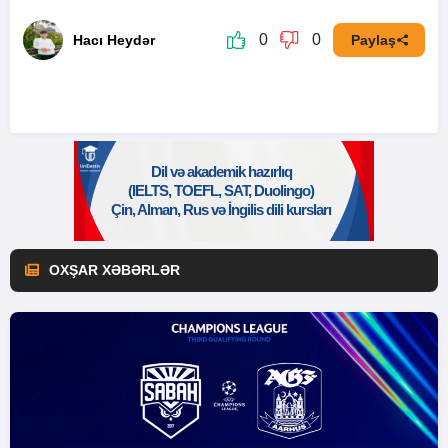
0
0
Hacı Heydər
Paylaş
OXŞAR XƏBƏRLƏR