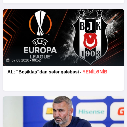
07.08.2026 - 00:52
AL: “Beşiktaş”dan səfər qələbəsi -
YENİLƏNİB