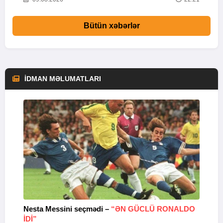
Bütün xəbərlər
İDMAN MƏLUMATLARI
Nesta Messini seçmədi –
“ƏN GÜCLÜ RONALDO
“
IDI”
V