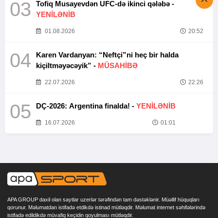
03
Tofiq Musayevdən UFC-də ikinci qələbə -
YENİLƏNİB
01.08.2026
20:52
04
Karen Vardanyan: “Neftçi”ni heç bir halda
kiçiltməyəcəyik” -
MÜSAHİBƏ
22.07.2026
22:26
05
DÇ-2026: Argentina finalda! -
YENİLƏNİB
16.07.2026
01:01
APA GROUP daxil olan saytlar uzerlər tərəfindən tam dəstəklənir. Müəllif hüquqları
qorunur. Məlumatdan istifadə etdikdə istinad mütləqdir. Məlumat internet səhifələrində
istifadə edildikdə müvafiq keçidin qoyulması mütləqdir.