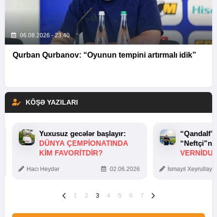
06.08.2026 - 23:40
Qurban Qurbanov: “Oyunun tempini artırmalı idik”
KÖŞƏ YAZILARI
Yuxusuz gecələr başlayır:
“Qandalf”
DÜNYA ÇEMPIONATINDA
“Neftçi”ni
KIM FAVORITDIR?
VERNİDUB
TOXUNUŞ
Hacı Heydər
02.06.2026
İsmayıl Xeyrullaye
1
2
3
4
5
6
7