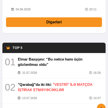
20
04.06.2026
20:11
Digərləri
TOP 5
01
Elmar Baxşıyev: “Bu nəticə hamı üçün
gözlənilməz oldu”
31.07.2026
16:26
02
"Qarabağ"da iki itki:
"VESTRİ" İLƏ MATÇDA
İŞTİRAK ETMƏYƏCƏKLƏR
13.07.2026
14:37