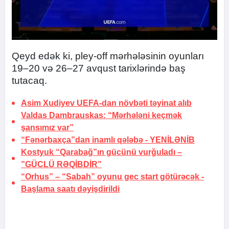
Qeyd edək ki, pley-off mərhələsinin oyunları
19–20 və 26–27 avqust tarixlərində baş
tutacaq.
Asim Xudiyev UEFA-dan növbəti təyinat alıb
Valdas Dambrauskas: “Mərhələni keçmək
şansımız var”
“Fənərbaxça”dan inamlı qələbə -
YENİLƏNİB
Kostyuk “Qarabağ”ın gücünü vurğuladı –
”GÜCLÜ RƏQİBDİR”
“Orhus” – “Sabah” oyunu gec start götürəcək -
Başlama saatı dəyişdirildi