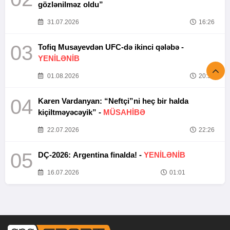
gözlənilməz oldu”
31.07.2026
16:26
03
Tofiq Musayevdən UFC-də ikinci qələbə -
YENİLƏNİB
01.08.2026
20:52
04
Karen Vardanyan: “Neftçi”ni heç bir halda
kiçiltməyəcəyik” -
MÜSAHİBƏ
22.07.2026
22:26
05
DÇ-2026: Argentina finalda! -
YENİLƏNİB
16.07.2026
01:01