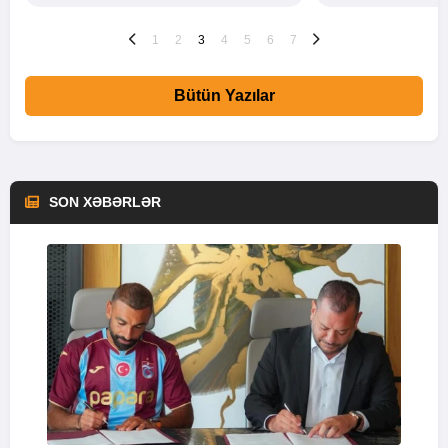
1
2
3
4
5
6
7
Bütün Yazılar
SON XƏBƏRLƏR