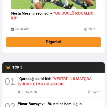
Nesta Messini seçmədi –
“ƏN GÜCLÜ RONALDO
“
IDI”
V
20
04.06.2026
20:11
Digərləri
TOP 5
01
"Qarabağ"da iki itki:
"VESTRİ" İLƏ MATÇDA
İŞTİRAK ETMƏYƏCƏKLƏR
13.07.2026
14:37
02
Elmar Baxşıyev: “Bu nəticə hamı üçün