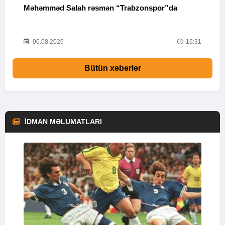
Məhəmməd Salah rəsmən “Trabzonspor”da
“
33
06.08.2026
16:31
Bütün xəbərlər
İDMAN MƏLUMATLARI