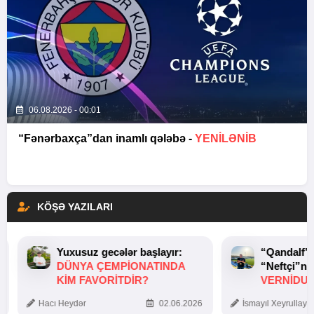
06.08.2026 - 00:01
“Fənərbaxça”dan inamlı qələbə -
YENİLƏNİB
KÖŞƏ YAZILARI
Yuxusuz gecələr başlayır:
“Qandalf”
DÜNYA ÇEMPIONATINDA
“Neftçi”ni
KIM FAVORITDIR?
VERNİDUB
TOXUNUŞ
Hacı Heydər
02.06.2026
İsmayıl Xeyrullaye