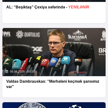
AL: “Beşiktaş” Çexiya səfərində -
YENİLƏNİR
06.08.2026 - 00:33
Valdas Dambrauskas: “Mərhələni keçmək şansımız
var”