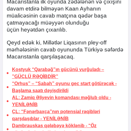
Macarıstanla ilk oyunda zədələnən və çıxışını
davam etdirə bilməyən Kaan Ayhanın
müalicəsinin cavab matçına qədər başa
çatmayacağı müəyyən olunduğu
üçün heyətdən çıxarılıb.
Qeyd edək ki, Millətlər Liqasının pley-off
mərhələsinin cavab oyununda Türkiyə səfərdə
Macarıstanla qarşılaşacaq.
Kostyuk “Qarabağ”ın gücünü vurğuladı –
”GÜCLÜ RƏQİBDİR”
“Orhus” – “Sabah” oyunu gec start götürəcək -
Başlama saatı dəyişdirildi
AL: Zamiq Əliyevin komandası məğlub oldu -
YENİLƏNİB
ÇL: “Fənərbaxça”nın potensial rəqibləri
qarşılaşıblar -
YENİLƏNİB
Dambrauskas qələbəyə köklənib -
“Öz