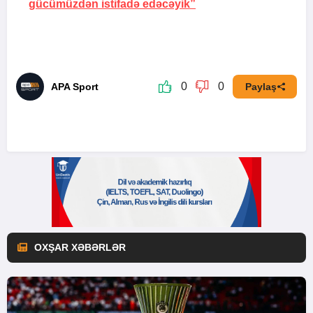
gücümüzdən istifadə edəcəyik”
0
0
APA Sport
Paylaş
OXŞAR XƏBƏRLƏR