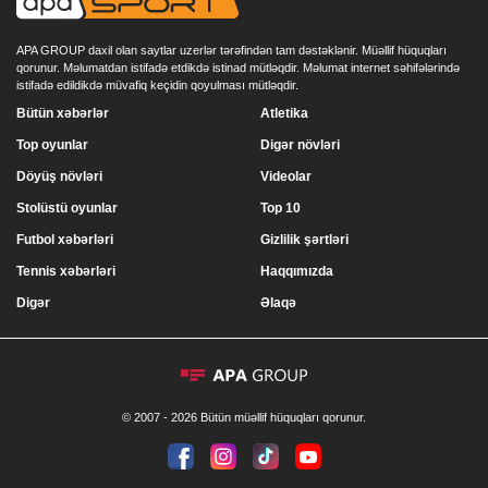
APA GROUP daxil olan saytlar uzerlər tərəfindən tam dəstəklənir. Müəllif hüquqları
qorunur. Məlumatdan istifadə etdikdə istinad mütləqdir. Məlumat internet səhifələrində
istifadə edildikdə müvafiq keçidin qoyulması mütləqdir.
Bütün xəbərlər
Atletika
Top oyunlar
Digər növləri
Döyüş növləri
Videolar
Stolüstü oyunlar
Top 10
Futbol xəbərləri
Gizlilik şərtləri
Tennis xəbərləri
Haqqımızda
Digər
Əlaqə
© 2007 - 2026 Bütün müəllif hüquqları qorunur.