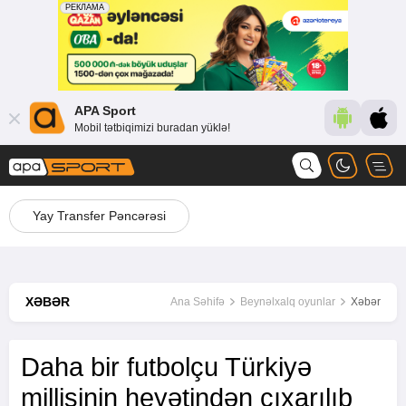
APA Sport
Mobil tətbiqimizi buradan yüklə!
Yay Transfer Pəncərəsi
XƏBƏR
Ana Səhifə
Beynəlxalq oyunlar
Xəbər
Daha bir futbolçu Türkiyə
millisinin heyətindən çıxarılıb