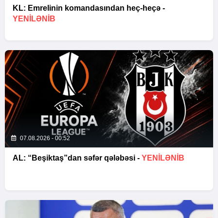
KL: Emrelinin komandasından heç-heçə -
YENİLƏNİB
07.08.2026 - 00:52
AL: “Beşiktaş”dan səfər qələbəsi -
YENİLƏNİB