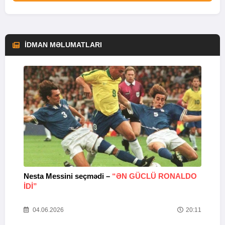
İDMAN MƏLUMATLARI
Nesta Messini seçmədi –
“ƏN GÜCLÜ RONALDO
“
IDI”
V
20
04.06.2026
20:11