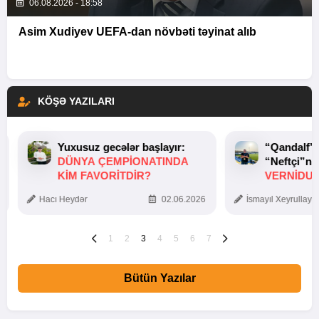
06.08.2026 - 18:58
Asim Xudiyev UEFA-dan növbəti təyinat alıb
KÖŞƏ YAZILARI
Yuxusuz gecələr başlayır:
“Qandalf”
DÜNYA ÇEMPIONATINDA
“Neftçi”ni
KIM FAVORITDIR?
VERNİDUB
TOXUNUŞ
Hacı Heydər
02.06.2026
İsmayıl Xeyrullaye
1
2
3
4
5
6
7
Bütün Yazılar