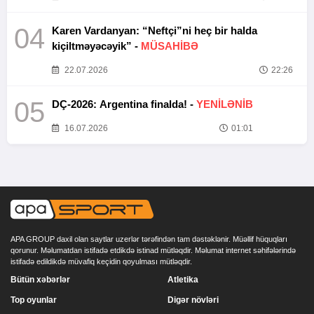
04
Karen Vardanyan: “Neftçi”ni heç bir halda
kiçiltməyəcəyik” -
MÜSAHİBƏ
22.07.2026
22:26
05
DÇ-2026: Argentina finalda! -
YENİLƏNİB
16.07.2026
01:01
APA GROUP daxil olan saytlar uzerlər tərəfindən tam dəstəklənir. Müəllif hüquqları
qorunur. Məlumatdan istifadə etdikdə istinad mütləqdir. Məlumat internet səhifələrində
istifadə edildikdə müvafiq keçidin qoyulması mütləqdir.
Bütün xəbərlər
Atletika
Top oyunlar
Digər növləri