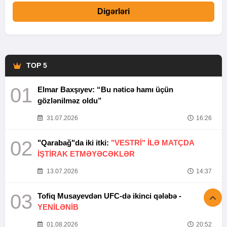
Digərləri
TOP 5
01
Elmar Baxşıyev: “Bu nəticə hamı üçün
gözlənilməz oldu”
31.07.2026
16:26
02
"Qarabağ"da iki itki:
"VESTRİ" İLƏ MATÇDA
İŞTİRAK ETMƏYƏCƏKLƏR
13.07.2026
14:37
03
Tofiq Musayevdən UFC-də ikinci qələbə -
YENİLƏNİB
01.08.2026
20:52