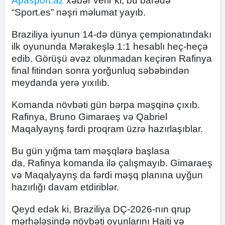
Apasport.az
xəbər verir ki, bu barədə
“Sport.es” nəşri məlumat yayıb.
Braziliya iyunun 14-də dünya çempionatındakı
ilk oyununda Mərakeşlə 1:1 hesablı heç-heçə
edib. Görüşü əvəz olunmadan keçirən Rafinya
final fitindən sonra yorğunluq səbəbindən
meydanda yerə yıxılıb.
Komanda növbəti gün bərpa məşqinə çıxıb.
Rafinya, Bruno Gimaraeş və Qabriel
Maqalyaynş fərdi proqram üzrə hazırlaşıblar.
Bu gün yığma tam məşqlərə başlasa
da, Rafinya komanda ilə çalışmayıb. Gimaraeş
və Maqalyaynş da fərdi məşq planına uyğun
hazırlığı davam etdiriblər.
Qeyd edək ki, Braziliya DÇ-2026-nın qrup
mərhələsində növbəti oyunlarını Haiti və