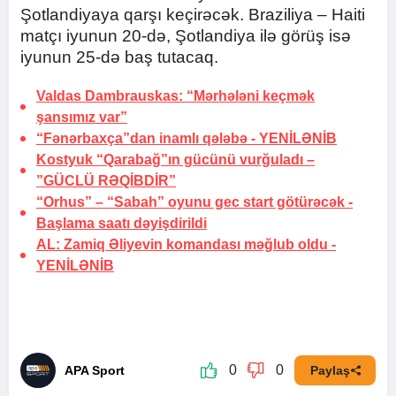
Şotlandiyaya qarşı keçirəcək. Braziliya – Haiti
matçı iyunun 20-də, Şotlandiya ilə görüş isə
iyunun 25-də baş tutacaq.
Valdas Dambrauskas: “Mərhələni keçmək
şansımız var”
“Fənərbaxça”dan inamlı qələbə -
YENİLƏNİB
Kostyuk “Qarabağ”ın gücünü vurğuladı –
”GÜCLÜ RƏQİBDİR”
“Orhus” – “Sabah” oyunu gec start götürəcək -
Başlama saatı dəyişdirildi
AL: Zamiq Əliyevin komandası məğlub oldu -
YENİLƏNİB
0
0
APA Sport
Paylaş