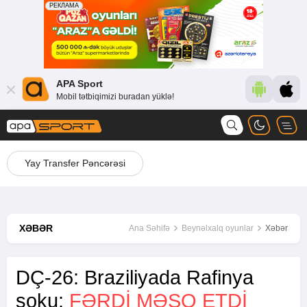
APA Sport
Mobil tətbiqimizi buradan yüklə!
Yay Transfer Pəncərəsi
XƏBƏR
Ana Səhifə
Beynəlxalq oyunlar
Xəbər
DÇ-26: Braziliyada Rafinya
şoku:
FƏRDİ MƏŞQ ETDİ