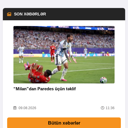
SON XƏBƏRLƏR
“Milan”dan Paredes üçün təklif
M
53
09.08.2026
11:36
Bütün xəbərlər