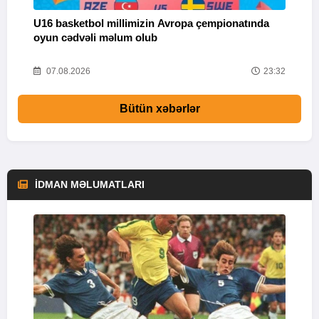
U16 basketbol millimizin Avropa çempionatında
M
oyun cədvəli məlum olub
58
07.08.2026
23:32
Bütün xəbərlər
İDMAN MƏLUMATLARI