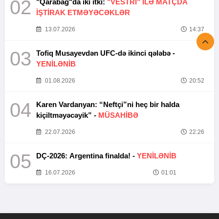
02
"Qarabağ"da iki itki:
"VESTRİ" İLƏ MATÇDA
İŞTİRAK ETMƏYƏCƏKLƏR
13.07.2026
14:37
03
Tofiq Musayevdən UFC-də ikinci qələbə -
YENİLƏNİB
01.08.2026
20:52
04
Karen Vardanyan: “Neftçi”ni heç bir halda
kiçiltməyəcəyik” -
MÜSAHİBƏ
22.07.2026
22:26
05
DÇ-2026: Argentina finalda! -
YENİLƏNİB
16.07.2026
01:01