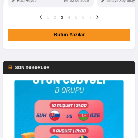
Hacı Heydər
02.06.2026
İsmayıl Xeyrullaye
1
2
3
4
5
6
7
Bütün Yazılar
SON XƏBƏRLƏR