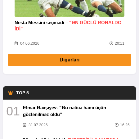
Nesta Messini seçmədi –
“ƏN GÜCLÜ RONALDO
“
IDI”
V
20
04.06.2026
20:11
Digərləri
TOP 5
01
Elmar Baxşıyev: “Bu nəticə hamı üçün
gözlənilməz oldu”
31.07.2026
16:26