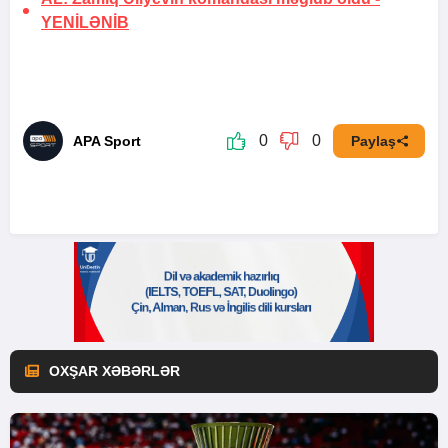
YENİLƏNİB
0
0
APA Sport
Paylaş
OXŞAR XƏBƏRLƏR