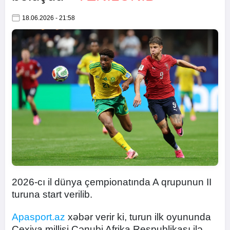
18.06.2026 - 21:58
2026-cı il dünya çempionatında A qrupunun II
turuna start verilib.
Apasport.az
xəbər verir ki, turun ilk oyununda
Çexiya millisi Cənubi Afrika Respublikası ilə