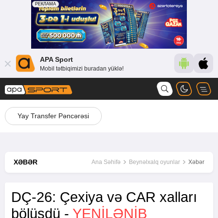
APA Sport
Mobil tətbiqimizi buradan yüklə!
Yay Transfer Pəncərəsi
XƏBƏR
Ana Səhifə
Beynəlxalq oyunlar
Xəbər
DÇ-26: Çexiya və CAR xalları
bölüşdü -
YENİLƏNİB