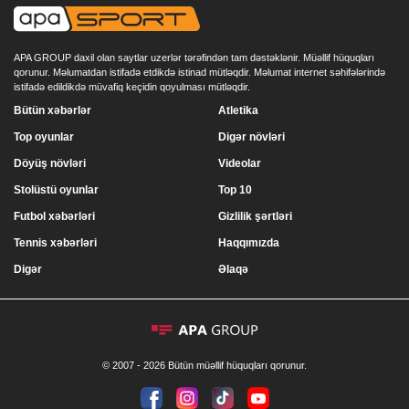
APA GROUP daxil olan saytlar uzerlər tərəfindən tam dəstəklənir. Müəllif hüquqları
qorunur. Məlumatdan istifadə etdikdə istinad mütləqdir. Məlumat internet səhifələrində
istifadə edildikdə müvafiq keçidin qoyulması mütləqdir.
Bütün xəbərlər
Atletika
Top oyunlar
Digər növləri
Döyüş növləri
Videolar
Stolüstü oyunlar
Top 10
Futbol xəbərləri
Gizlilik şərtləri
Tennis xəbərləri
Haqqımızda
Digər
Əlaqə
© 2007 - 2026 Bütün müəllif hüquqları qorunur.