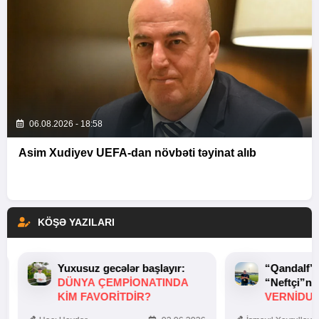
06.08.2026 - 18:58
Asim Xudiyev UEFA-dan növbəti təyinat alıb
KÖŞƏ YAZILARI
Yuxusuz gecələr başlayır:
“Qandalf”
DÜNYA ÇEMPIONATINDA
“Neftçi”ni
KIM FAVORITDIR?
VERNİDUB
TOXUNUŞ