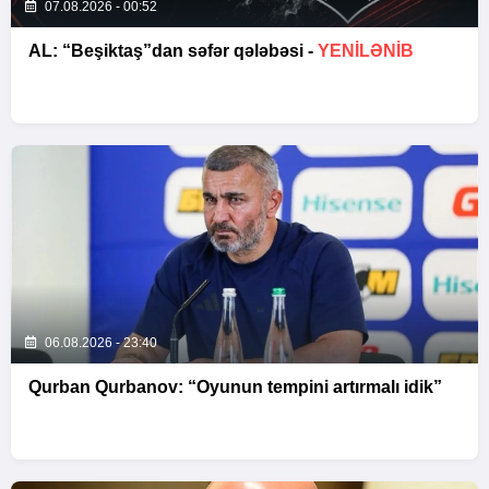
07.08.2026 - 00:52
AL: “Beşiktaş”dan səfər qələbəsi -
YENİLƏNİB
06.08.2026 - 23:40
Qurban Qurbanov: “Oyunun tempini artırmalı idik”