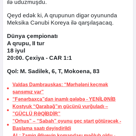
ilə uduzmuşdu.
Qeyd edək ki, A qrupunun digər oyununda
Meksika Cənubi Koreya ilə qarşılaşacaq.
Dünya çempionatı
A qrupu, II tur
18 iyul
20:00. Çexiya - CAR 1:1
Qol: M. Sadilek, 6, T, Mokoena, 83
Valdas Dambrauskas: “Mərhələni keçmək
şansımız var”
“Fənərbaxça”dan inamlı qələbə -
YENİLƏNİB
Kostyuk “Qarabağ”ın gücünü vurğuladı –
”GÜCLÜ RƏQİBDİR”
“Orhus” – “Sabah” oyunu gec start götürəcək -
Başlama saatı dəyişdirildi
AL: Zamiq Əliyevin komandası məğlub oldu -