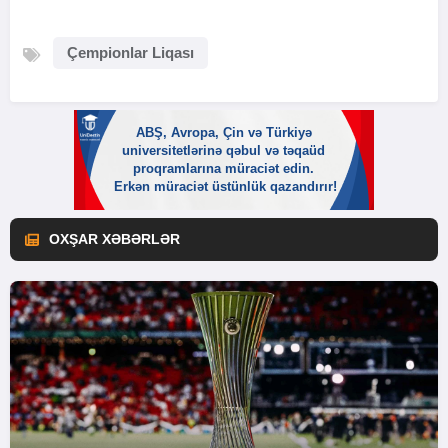
Çempionlar Liqası
OXŞAR XƏBƏRLƏR