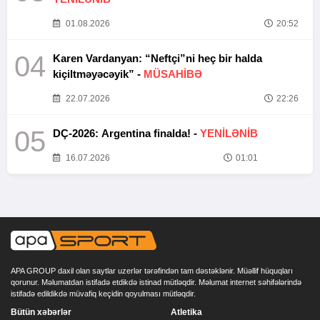
01.08.2026
20:52
04
Karen Vardanyan: “Neftçi”ni heç bir halda
kiçiltməyəcəyik” -
MÜSAHİBƏ
22.07.2026
22:26
05
DÇ-2026: Argentina finalda! -
YENİLƏNİB
16.07.2026
01:01
APA GROUP daxil olan saytlar uzerlər tərəfindən tam dəstəklənir. Müəllif hüquqları
qorunur. Məlumatdan istifadə etdikdə istinad mütləqdir. Məlumat internet səhifələrində
istifadə edildikdə müvafiq keçidin qoyulması mütləqdir.
Bütün xəbərlər
Atletika