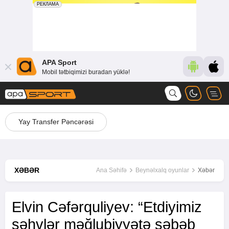
APA Sport
Mobil tətbiqimizi buradan yüklə!
Yay Transfer Pəncərəsi
XƏBƏR
Ana Səhifə
Beynəlxalq oyunlar
Xəbər
Elvin Cəfərquliyev: “Etdiyimiz
səhvlər məğlubiyyətə səbəb