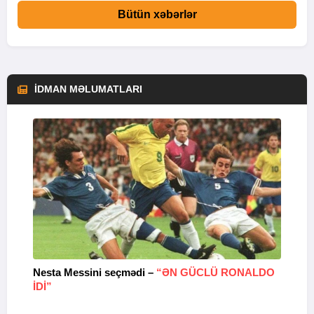
Bütün xəbərlər
İDMAN MƏLUMATLARI
Nesta Messini seçmədi –
“ƏN GÜCLÜ RONALDO
“
IDI”
V