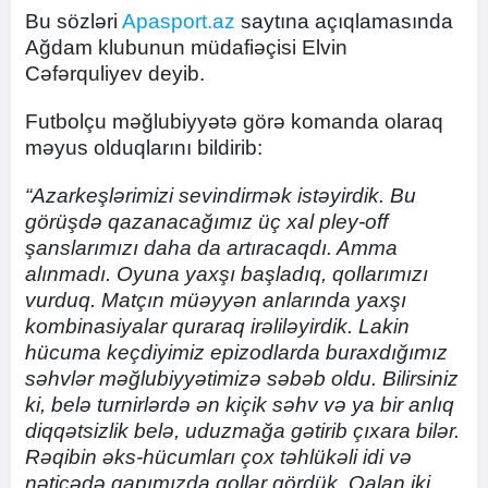
Bu sözləri
Apasport.az
saytına açıqlamasında
Ağdam klubunun müdafiəçisi Elvin
Cəfərquliyev deyib.
Futbolçu məğlubiyyətə görə komanda olaraq
məyus olduqlarını bildirib:
“Azarkeşlərimizi sevindirmək istəyirdik. Bu
görüşdə qazanacağımız üç xal pley-off
şanslarımızı daha da artıracaqdı. Amma
alınmadı. Oyuna yaxşı başladıq, qollarımızı
vurduq. Matçın müəyyən anlarında yaxşı
kombinasiyalar quraraq irəliləyirdik. Lakin
hücuma keçdiyimiz epizodlarda buraxdığımız
səhvlər məğlubiyyətimizə səbəb oldu. Bilirsiniz
ki, belə turnirlərdə ən kiçik səhv və ya bir anlıq
diqqətsizlik belə, uduzmağa gətirib çıxara bilər.
Rəqibin əks-hücumları çox təhlükəli idi və
nəticədə qapımızda qollar gördük. Qalan iki