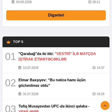
20
04.06.2026
20:11
Digərləri
TOP 5
01
"Qarabağ"da iki itki:
"VESTRİ" İLƏ MATÇDA
İŞTİRAK ETMƏYƏCƏKLƏR
13.07.2026
14:37
02
Elmar Baxşıyev: “Bu nəticə hamı üçün
gözlənilməz oldu”
31.07.2026
16:26
03
Tofiq Musayevdən UFC-də ikinci qələbə -
YENİLƏNİB