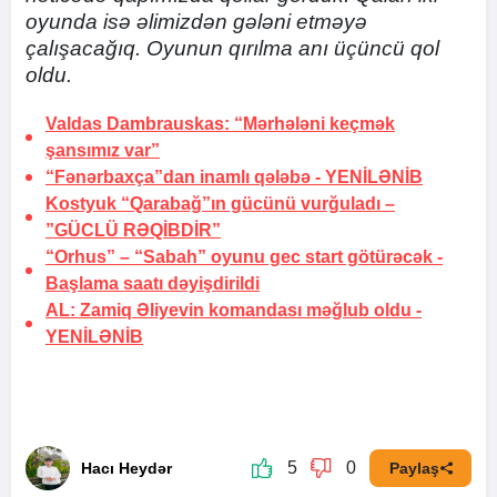
oyunda isə əlimizdən gələni etməyə
çalışacağıq. Oyunun qırılma anı üçüncü qol
oldu.
Valdas Dambrauskas: “Mərhələni keçmək
şansımız var”
“Fənərbaxça”dan inamlı qələbə -
YENİLƏNİB
Kostyuk “Qarabağ”ın gücünü vurğuladı –
”GÜCLÜ RƏQİBDİR”
“Orhus” – “Sabah” oyunu gec start götürəcək -
Başlama saatı dəyişdirildi
AL: Zamiq Əliyevin komandası məğlub oldu -
YENİLƏNİB
5
0
Hacı Heydər
Paylaş