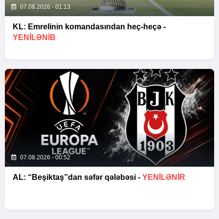
07.08.2026 - 01:13
KL: Emrelinin komandasından heç-heçə -
YENİLƏNİB
07.08.2026 - 00:52
AL: “Beşiktaş”dan səfər qələbəsi -
YENİLƏNİR