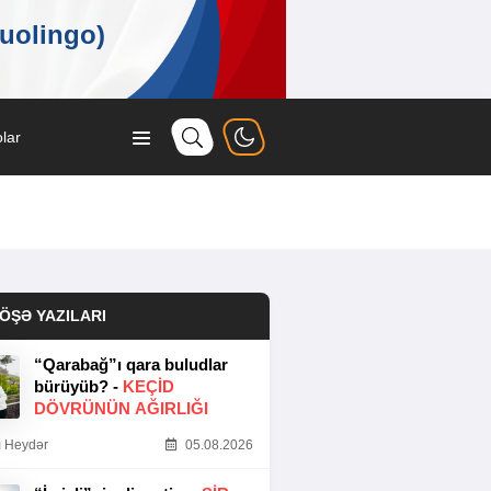
lar
ÖŞƏ YAZILARI
“Qarabağ”ı qara buludlar
bürüyüb? -
KEÇID
DÖVRÜNÜN AĞIRLIĞI
 Heydər
05.08.2026