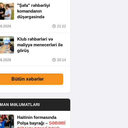
"Şəfa" rəhbərliyi
komandanın
düşərgəsində
8.2026
21:22
Klub rəhbərləri və
maliyyə menecerləri ilə
görüş
8.2026
20:14
Bütün xəbərlər
DMAN MƏLUMATLARI
Haitinin formasında
Polşa bayrağı –
SƏBƏBI