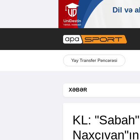
Yay Transfer Pəncərəsi
XƏBƏR
KL: "Sabah"
Naxçıvan"ın 