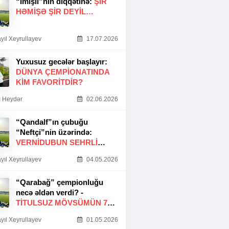
“İmişli”nin diqqətinə:
ŞIR
HƏMIŞƏ ŞIR DEYIL…
yıl Xeyrullayev
17.07.2026
Yuxusuz gecələr başlayır:
DÜNYA ÇEMPIONATINDA
KIM FAVORITDIR?
 Heydər
02.06.2026
“Qandalf”ın çubuğu
“Neftçi”nin üzərində:
VERNİDUBUN SEHRLİ
TOXUNUŞU
yıl Xeyrullayev
04.05.2026
“Qarabağ” çempionluğu
necə əldən verdi? -
TITULSUZ MÖVSÜMÜN 7
SƏBƏBI
yıl Xeyrullayev
01.05.2026