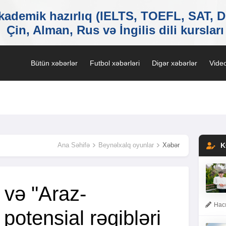
Bütün xəbərlər
Futbol xəbərləri
Digər xəbərlər
Video
Ana Səhifə
Beynəlxalq oyunlar
Xəbər
K
 və "Araz-
Hacı
potensial rəqibləri