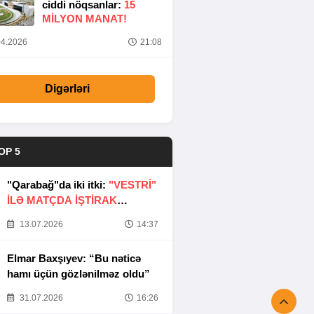
ciddi nöqsanlar:
15
MILYON MANAT!
4.2026
21:08
Digərləri
OP 5
"Qarabağ"da iki itki:
"VESTRİ"
İLƏ MATÇDA İŞTİRAK
ETMƏYƏCƏKLƏR
13.07.2026
14:37
Elmar Baxşıyev: “Bu nəticə
hamı üçün gözlənilməz oldu”
31.07.2026
16:26