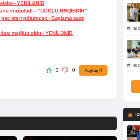
ələbə -
YENİLƏNİB
ünü vurğuladı –
”GÜCLÜ RƏQİBDİR”
gec start götürəcək -
Başlama saatı
06.0
dası məğlub oldu -
YENİLƏNİB
06.0
0
0
Paylaş
İ