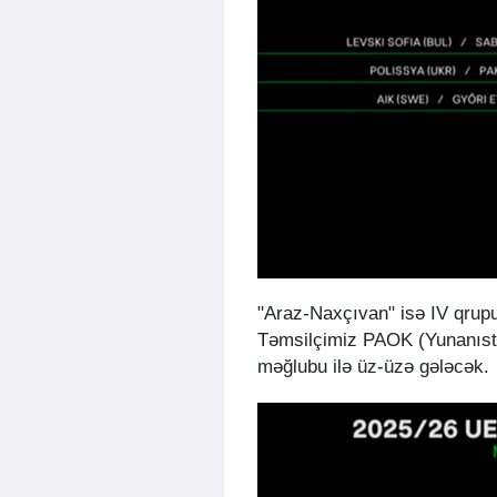
"Araz-Naxçıvan" isə IV qrupu
Təmsilçimiz PAOK (Yunanısta
məğlubu ilə üz-üzə gələcək.