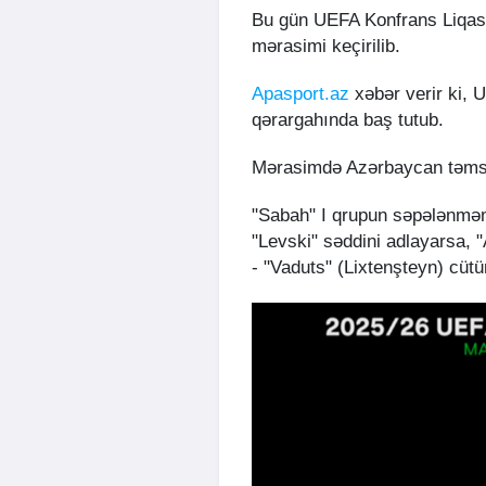
Bu gün UEFA Konfrans Liqası
mərasimi keçirilib.
Apasport.az
xəbər verir ki, 
qərargahında baş tutub.
Mərasimdə Azərbaycan təmsilçi
"Sabah" I qrupun səpələnməm
"Levski" səddini adlayarsa, 
- "Vaduts" (Lixtenşteyn) cütü