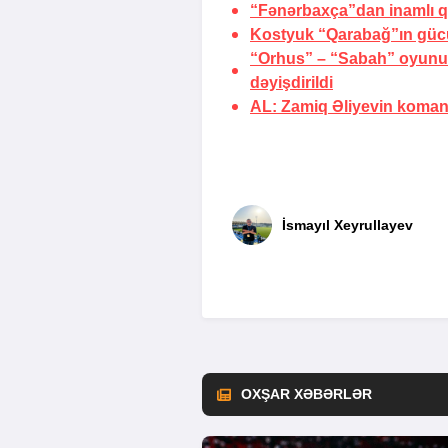
“Fənərbaxça”dan inamlı q
Kostyuk “Qarabağ”ın güc
“Orhus” – “Sabah” oyunu 
dəyişdirildi
AL: Zamiq Əliyevin koman
İsmayıl Xeyrullayev
OXŞAR XƏBƏRLƏR