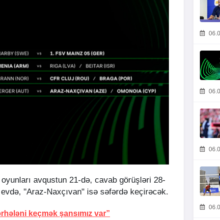
06.0
06.0
06.0
 oyunları avqustun 21-də, cavab görüşləri 28-
 evdə, "Araz-Naxçıvan" isə səfərdə keçirəcək.
06.0
rhələni keçmək şansımız var”