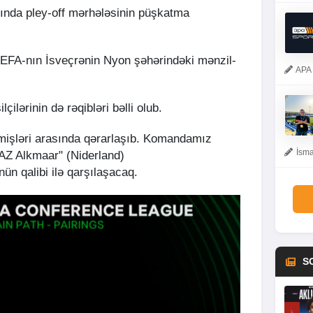
nda pley-off mərhələsinin püşkatma
UEFA-nın İsveçrənin Nyon şəhərindəki mənzil-
APA 
lərinin də rəqibləri bəlli olub.
işləri arasında qərarlaşıb. Komandamız
İsma
"AZ Alkmaar" (Niderland)
nün qalibi ilə qarşılaşacaq.
S