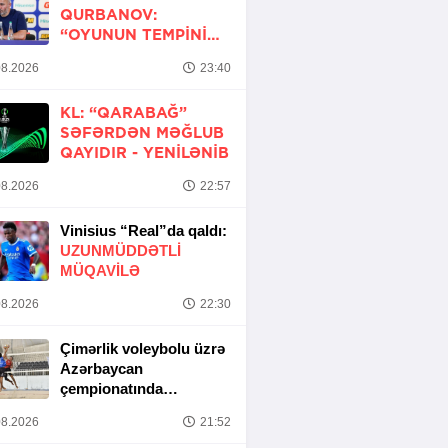
QURBANOV:
“OYUNUN TEMPINI
ARTIRMALI IDIK”
8.2026
23:40
KL: “QARABAĞ”
SƏFƏRDƏN MƏĞLUB
QAYIDIR -
YENİLƏNİB
8.2026
22:57
Vinisius “Real”da qaldı:
UZUNMÜDDƏTLİ
MÜQAVİLƏ
8.2026
22:30
Çimərlik voleybolu üzrə
Azərbaycan
çempionatında
yarımfinal mərhələsi
8.2026
21:52
başa çatıb