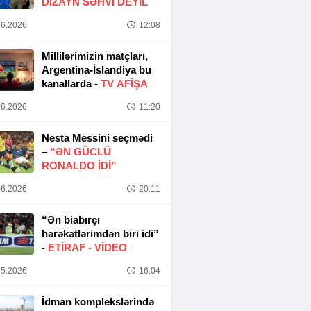
DIZAYN SƏHVI DEYIL
6.2026
12:08
Millilərimizin matçları,
Argentina-İslandiya bu
kanallarda -
TV AFİŞA
6.2026
11:20
Nesta Messini seçmədi
–
“ƏN GÜCLÜ
RONALDO IDI”
6.2026
20:11
“Ən biabırçı
hərəkətlərimdən biri idi”
-
ETIRAF -
VİDEO
5.2026
16:04
İdman komplekslərində