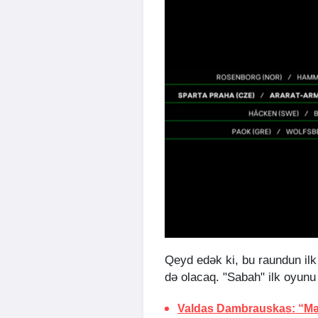
Qeyd edək ki, bu raundun ilk
də olacaq. "Sabah" ilk oyunu
Valdas Dambrauskas: “Mə