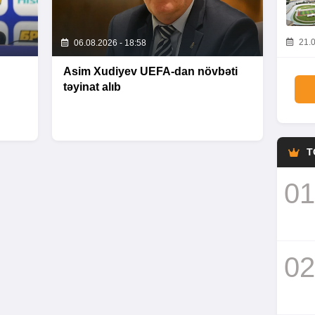
21.0
06.08.2026 - 18:58
Asim Xudiyev UEFA-dan növbəti
təyinat alıb
T
01
02