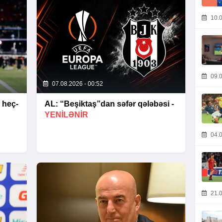
10.0
09.0
07.08.2026 - 00:52
 heç-
AL: “Beşiktaş”dan səfər qələbəsi -
YENİLƏNİR
04.0
21.0