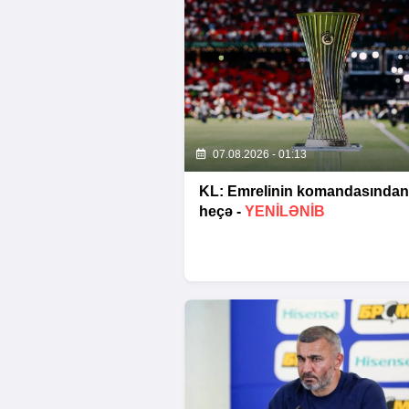
07.08.2026 - 01:13
KL: Emrelinin komandasından
heçə -
YENİLƏNİB