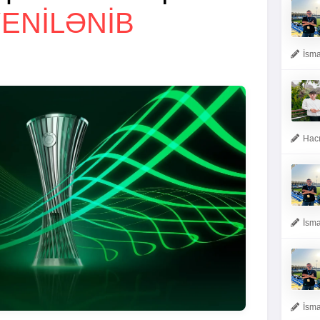
ENİLƏNİB
İsma
Hacı
İsma
İsma