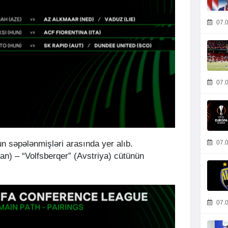
07.0
07.0
n səpələnmişləri arasında yer alıb.
07.0
n) – “Volfsberqer” (Avstriya) cütünün
07.0