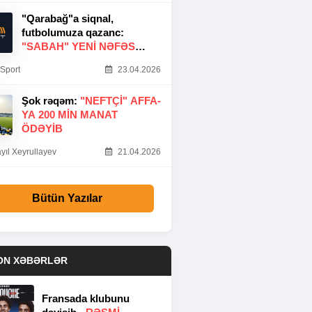
"Qarabağ"a siqnal,
futbolumuza qazanc:
"SABAH" YENI NƏFƏS
GƏTIRDI
Sport
23.04.2026
Şok rəqəm:
"NEFTÇI" AFFA-
YA 200 MIN MANAT
ÖDƏYIB
yıl Xeyrullayev
21.04.2026
Bütün Yazılar
ON XƏBƏRLƏR
Fransada klubunu