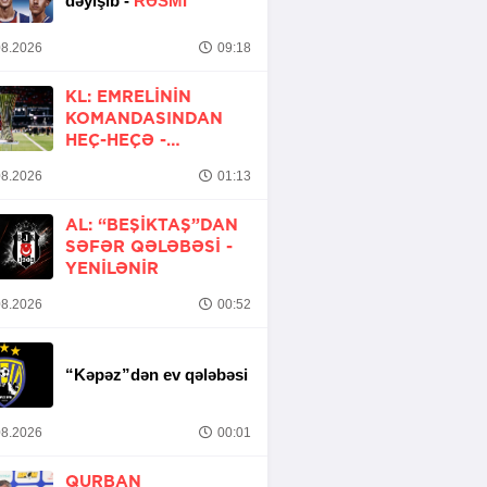
dəyişib -
RƏSMİ
8.2026
09:18
KL: EMRELININ
KOMANDASINDAN
HEÇ-HEÇƏ -
YENİLƏNİB
8.2026
01:13
AL: “BEŞIKTAŞ”DAN
SƏFƏR QƏLƏBƏSI -
YENİLƏNİR
8.2026
00:52
“Kəpəz”dən ev qələbəsi
8.2026
00:01
QURBAN