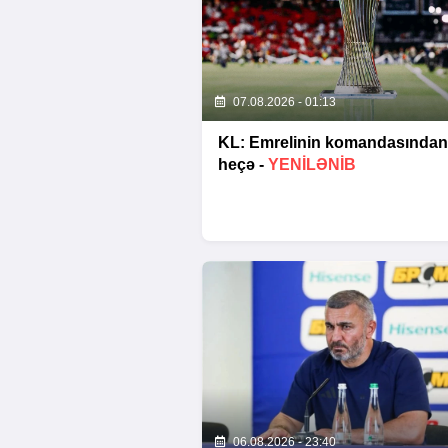
07.08.2026 - 01:13
KL: Emrelinin komandasından
heçə -
YENİLƏNİB
06.08.2026 - 23:40