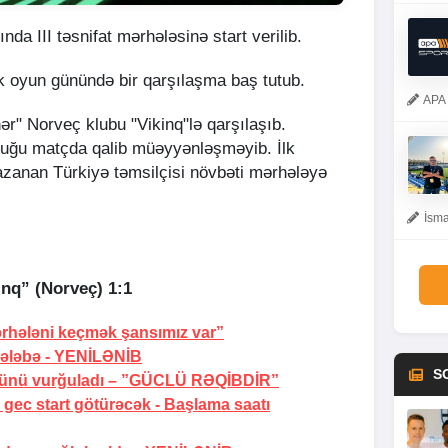
a III təsnifat mərhələsinə start verilib.
ilk oyun günündə bir qarşılaşma baş tutub.
APA 
ər" Norveç klubu "Vikinq"lə qarşılaşıb.
rduğu matçda qalib müəyyənləşməyib. İlk
azanan Türkiyə təmsilçisi növbəti mərhələyə
İsma
inq” (Norveç) 1:1
rhələni keçmək şansımız var”
ələbə -
YENİLƏNİB
S
ünü vurğuladı –
”GÜCLÜ RƏQİBDİR”
gec start götürəcək -
Başlama saatı