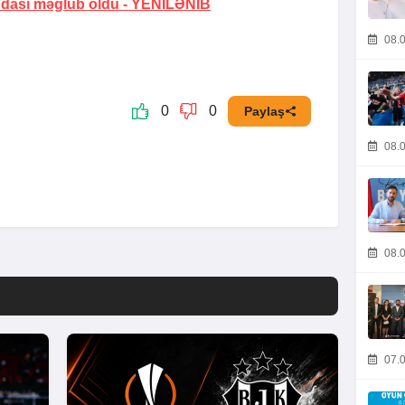
dası məğlub oldu -
YENİLƏNİB
08.0
0
0
Paylaş
08.0
08.0
07.0