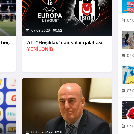
07.0
07.08.2026 - 00:52
 heç-
AL: “Beşiktaş”dan səfər qələbəsi -
YENİLƏNİB
07.0
07.0
07.0
06.08.2026 - 18:58