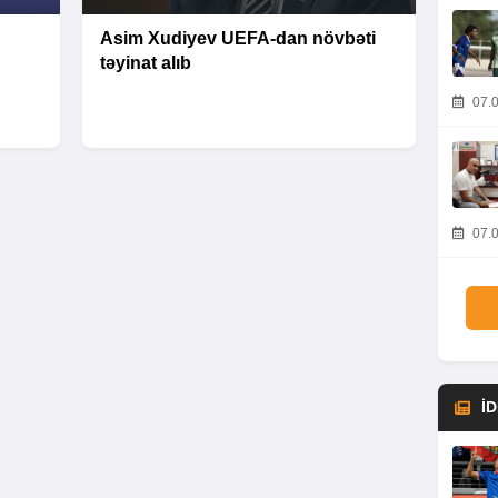
Asim Xudiyev UEFA-dan növbəti
təyinat alıb
07.0
07.0
İ