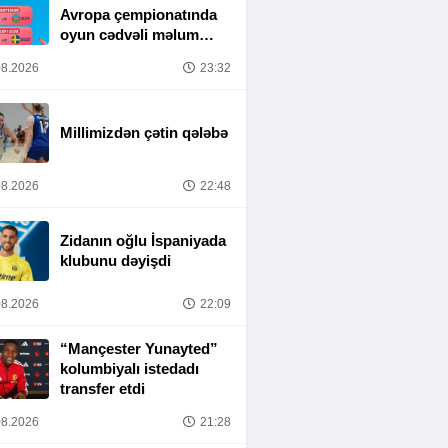
Avropa çempionatında
oyun cədvəli məlum
olub
8.2026
23:32
Millimizdən çətin qələbə
8.2026
22:48
Zidanın oğlu İspaniyada
klubunu dəyişdi
8.2026
22:09
“Mançester Yunayted”
kolumbiyalı istedadı
transfer etdi
8.2026
21:28