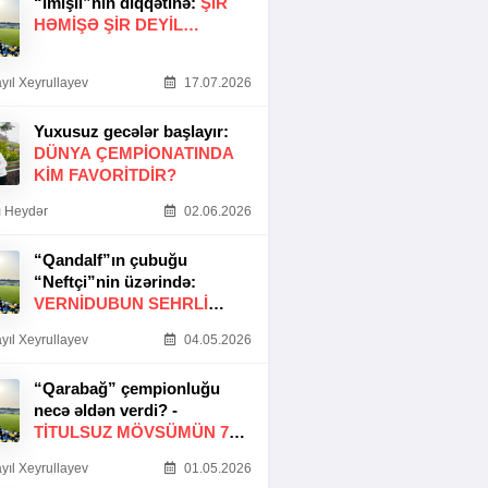
“İmişli”nin diqqətinə:
ŞIR
HƏMIŞƏ ŞIR DEYIL…
yıl Xeyrullayev
17.07.2026
Yuxusuz gecələr başlayır:
DÜNYA ÇEMPIONATINDA
KIM FAVORITDIR?
 Heydər
02.06.2026
“Qandalf”ın çubuğu
“Neftçi”nin üzərində:
VERNİDUBUN SEHRLİ
TOXUNUŞU
yıl Xeyrullayev
04.05.2026
“Qarabağ” çempionluğu
necə əldən verdi? -
TITULSUZ MÖVSÜMÜN 7
SƏBƏBI
yıl Xeyrullayev
01.05.2026