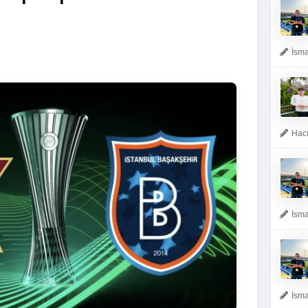
İsma
Hacı
İsma
İsma