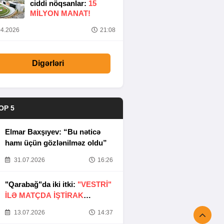
ciddi nöqsanlar:
15
MILYON MANAT!
4.2026
21:08
Digərləri
OP 5
Elmar Baxşıyev: “Bu nəticə
hamı üçün gözlənilməz oldu”
31.07.2026
16:26
"Qarabağ"da iki itki:
"VESTRİ"
İLƏ MATÇDA İŞTİRAK
ETMƏYƏCƏKLƏR
13.07.2026
14:37