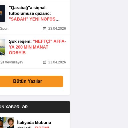
"Qarabağ"a siqnal,
futbolumuza qazanc:
"SABAH" YENI NƏFƏS
GƏTIRDI
Sport
23.04.2026
Şok rəqəm:
"NEFTÇI" AFFA-
YA 200 MIN MANAT
ÖDƏYIB
yıl Xeyrullayev
21.04.2026
Bütün Yazılar
ON XƏBƏRLƏR
İtaliyada klubunu