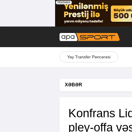
Yay Transfer Pəncərəsi
XƏBƏR
Konfrans Li
pley-offa və