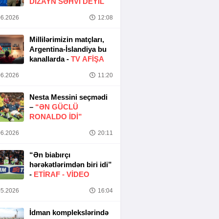
DIZAYN SƏHVI DEYIL
6.2026
12:08
Millilərimizin matçları,
Argentina-İslandiya bu
kanallarda -
TV AFİŞA
6.2026
11:20
Nesta Messini seçmədi
–
“ƏN GÜCLÜ
RONALDO IDI”
6.2026
20:11
“Ən biabırçı
hərəkətlərimdən biri idi”
-
ETIRAF -
VİDEO
5.2026
16:04
İdman komplekslərində