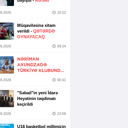
dəyişdi -
RƏSMİ
8.2026
10:22
Müqaviləsinə xitam
verildi -
QƏTƏRDƏ
OYNAYACAQ
8.2026
09:24
NƏRIMAN
AXUNDZADƏ
TÜRKIYƏ KLUBUNDA
-
RƏSMİ
8.2026
00:41
"Səbail"in yeni İdarə
Heyətinin təqdimatı
keçirildi
8.2026
23:58
U16 basketbol millimizin