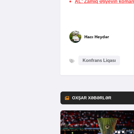
AL: Zamiq Əliyevin koman
Hacı Heydər
Konfrans Liqası
OXŞAR XƏBƏRLƏR