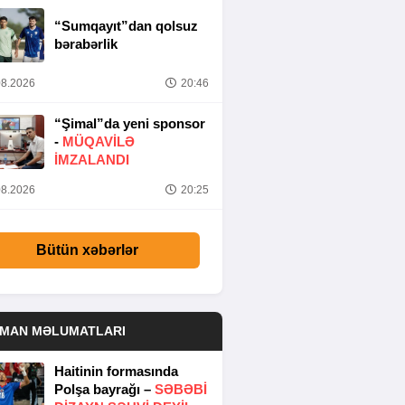
“Sumqayıt”dan qolsuz
bərabərlik
8.2026
20:46
“Şimal”da yeni sponsor
-
MÜQAVİLƏ
İMZALANDI
8.2026
20:25
Bütün xəbərlər
DMAN MƏLUMATLARI
Haitinin formasında
Polşa bayrağı –
SƏBƏBI