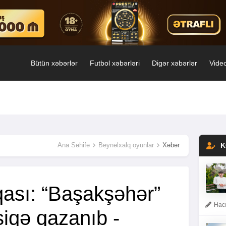
Bütün xəbərlər
Futbol xəbərləri
Digər xəbərlər
Video
Ana Səhifə
Beynəlxalq oyunlar
Xəbər
K
qası: “Başakşəhər”
Hacı
siqə qazanıb -