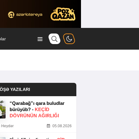
lar
ÖŞƏ YAZILARI
“Qarabağ”ı qara buludlar
bürüyüb? -
KEÇID
DÖVRÜNÜN AĞIRLIĞI
 Heydər
05.08.2026