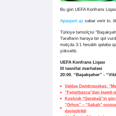
Bu gün UEFA Konfrans Liqasınd
Apasport.az
xəbər verir ki, 
Türkiyə təmsilçisi "Başakşəh
Tərəflərin hərəyə bir qol vu
matçda 3:1 hesablı qələbə q
yüksəlib.
UEFA Konfrans Liqası
III təsnifat mərhələsi
20:00. “Başakşəhər” - “Vik
Valdas Dambrauskas: “Mə
“Fənərbaxça”dan inamlı q
Kostyuk “Qarabağ”ın güc
“Orhus” – “Sabah” oyunu 
dəyişdirildi