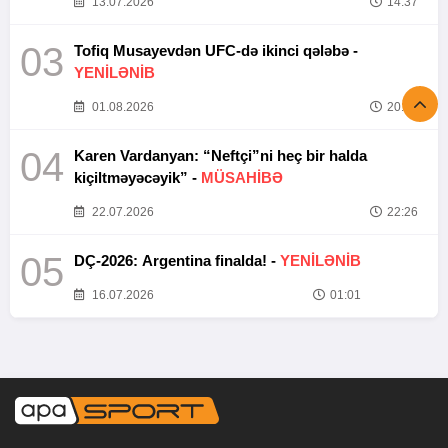
13.07.2026
14:37
03
Tofiq Musayevdən UFC-də ikinci qələbə -
YENİLƏNİB
01.08.2026
20:52
04
Karen Vardanyan: “Neftçi”ni heç bir halda
kiçiltməyəcəyik” -
MÜSAHİBƏ
22.07.2026
22:26
05
DÇ-2026: Argentina finalda! -
YENİLƏNİB
16.07.2026
01:01