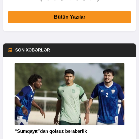
Bütün Yazılar
SON XƏBƏRLƏR
“Sumqayıt”dan qolsuz bərabərlik
“