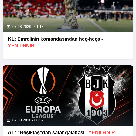
07.08.2026 - 01:13
KL: Emrelinin komandasından heç-heçə -
YENİLƏNİB
07.08.2026 - 00:52
AL: “Beşiktaş”dan səfər qələbəsi -
YENİLƏNİR