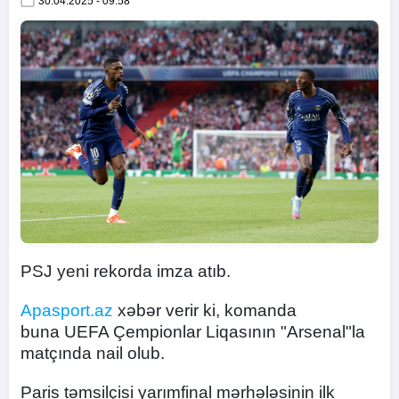
30.04.2025 - 09:58
PSJ yeni rekorda imza atıb.
Apasport.az
xəbər verir ki, komanda
buna UEFA Çempionlar Liqasının "Arsenal"la
matçında nail olub.
Paris təmsilçisi yarımfinal mərhələsinin ilk