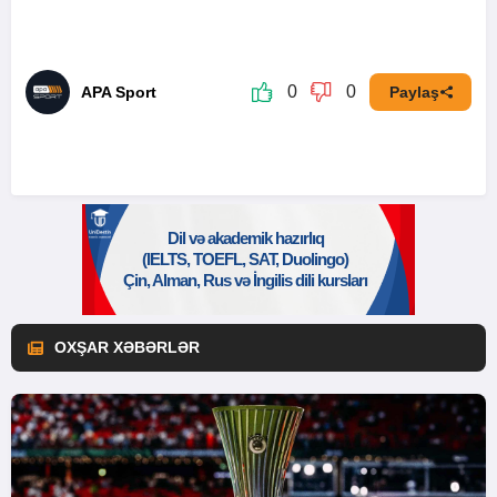
0
0
APA Sport
Paylaş
OXŞAR XƏBƏRLƏR