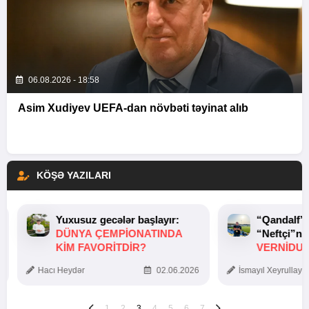
06.08.2026 - 18:58
Asim Xudiyev UEFA-dan növbəti təyinat alıb
KÖŞƏ YAZILARI
Yuxusuz gecələr başlayır:
“Qandalf”
DÜNYA ÇEMPIONATINDA
“Neftçi”ni
KIM FAVORITDIR?
VERNİDUB
TOXUNUŞ
Hacı Heydər
02.06.2026
İsmayıl Xeyrullaye
1
2
3
4
5
6
7