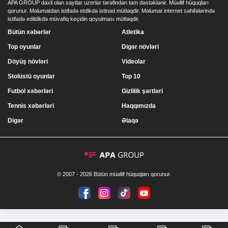
APA GROUP daxil olan saytlar uzerlər tərəfindən tam dəstəklənir. Müəllif hüquqları
qorunur. Məlumatdan istifadə etdikdə istinad mütləqdir. Məlumat internet səhifələrində
istifadə edildikdə müvafiq keçidin qoyulması mütləqdir.
Bütün xəbərlər
Atletika
Top oyunlar
Digər növləri
Döyüş növləri
Videolar
Stolüstü oyunlar
Top 10
Futbol xəbərləri
Gizlilik şərtləri
Tennis xəbərləri
Haqqımızda
Digər
Əlaqə
© 2007 - 2026 Bütün müəllif hüquqları qorunur.