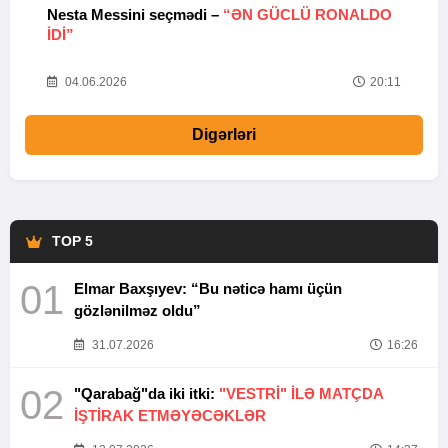
Nesta Messini seçmədi –
“ƏN GÜCLÜ RONALDO
“
IDI”
V
20
04.06.2026
20:11
Digərləri
TOP 5
01
Elmar Baxşıyev: “Bu nəticə hamı üçün
gözlənilməz oldu”
31.07.2026
16:26
02
"Qarabağ"da iki itki:
"VESTRİ" İLƏ MATÇDA
İŞTİRAK ETMƏYƏCƏKLƏR