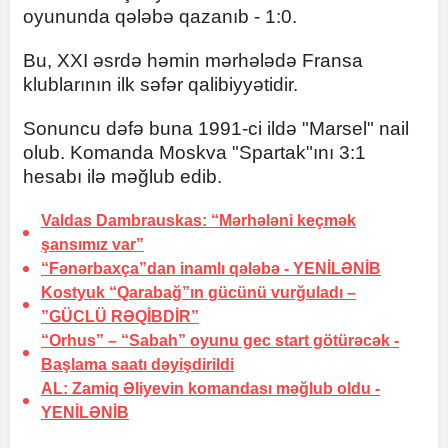
oyununda qələbə qazanıb - 1:0.
Bu, XXI əsrdə həmin mərhələdə Fransa
klublarının ilk səfər qalibiyyətidir.
Sonuncu dəfə buna 1991-ci ildə "Marsel" nail
olub. Komanda Moskva "Spartak"ını 3:1
hesabı ilə məğlub edib.
Valdas Dambrauskas: “Mərhələni keçmək
şansımız var”
“Fənərbaxça”dan inamlı qələbə -
YENİLƏNİB
Kostyuk “Qarabağ”ın gücünü vurğuladı –
”GÜCLÜ RƏQİBDİR”
“Orhus” – “Sabah” oyunu gec start götürəcək -
Başlama saatı dəyişdirildi
AL: Zamiq Əliyevin komandası məğlub oldu -
YENİLƏNİB