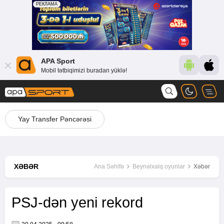
APA Sport
Mobil tətbiqimizi buradan yüklə!
Yay Transfer Pəncərəsi
XƏBƏR
Ana Səhifə
Beynəlxalq oyunlar
Xəbər
PSJ-dən yeni rekord