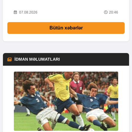
28
07.08.2026
20:46
Bütün xəbərlər
İDMAN MƏLUMATLARI