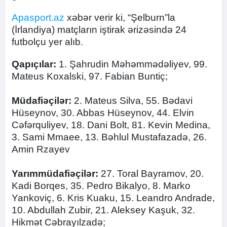
Apasport.az
xəbər verir ki, “Şelburn”la
(İrlandiya) matçların iştirak ərizəsində 24
futbolçu yer alıb.
Qapıçılar:
1. Şahrudin Məhəmmədəliyev, 99.
Mateus Koxalski, 97. Fabian Buntiç;
Müdafiəçilər:
2. Mateus Silva, 55. Bədavi
Hüseynov, 30. Abbas Hüseynov, 44. Elvin
Cəfərquliyev, 18. Dani Bolt, 81. Kevin Medina,
3. Sami Mmaee, 13. Bəhlul Mustafazadə, 26.
Amin Rzayev
Yarımmüdafiəçilər:
27. Toral Bayramov, 20.
Kadi Borqes, 35. Pedro Bikalyo, 8. Marko
Yankoviç, 6. Kris Kuaku, 15. Leandro Andrade,
10. Abdullah Zubir, 21. Aleksey Kaşuk, 32.
Hikmət Cəbrayılzadə;