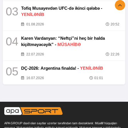
03
Tofiq Musayevdən UFC-də ikinci qələbə -
YENİLƏNİB
01.08.2026
20:52
04
Karen Vardanyan: “Neftçi”ni heç bir halda
kiçiltməyəcəyik” -
MÜSAHİBƏ
22.07.2026
22:26
05
DÇ-2026: Argentina finalda! -
YENİLƏNİB
16.07.2026
01:01
APA GROUP daxil olan saytlar uzerlər tərəfindən tam dəstəklənir. Müəllif hüquqları
qorunur. Məlumatdan istifadə etdikdə istinad mütləqdir. Məlumat internet səhifələrində