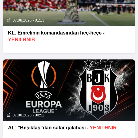
07.08.2026 - 01:13
KL: Emrelinin komandasından heç-heçə -
YENİLƏNİB
07.08.2026 - 00:52
AL: “Beşiktaş”dan səfər qələbəsi -
YENİLƏNİR