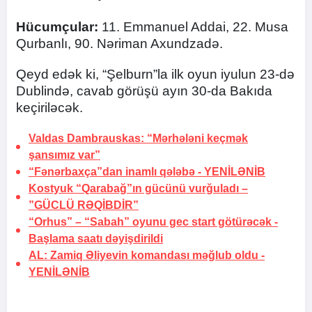
Hücumçular:
11. Emmanuel Addai, 22. Musa
Qurbanlı, 90. Nəriman Axundzadə.
Qeyd edək ki, “Şelburn”la ilk oyun iyulun 23-də
Dublində, cavab görüşü ayın 30-da Bakıda
keçiriləcək.
Valdas Dambrauskas: “Mərhələni keçmək
şansımız var”
“Fənərbaxça”dan inamlı qələbə -
YENİLƏNİB
Kostyuk “Qarabağ”ın gücünü vurğuladı –
”GÜCLÜ RƏQİBDİR”
“Orhus” – “Sabah” oyunu gec start götürəcək -
Başlama saatı dəyişdirildi
AL: Zamiq Əliyevin komandası məğlub oldu -
YENİLƏNİB