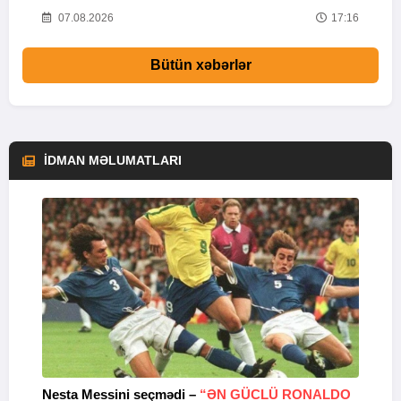
47
07.08.2026
17:16
Bütün xəbərlər
İDMAN MƏLUMATLARI
Nesta Messini seçmədi –
“ƏN GÜCLÜ RONALDO
“