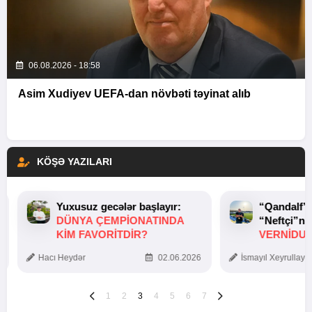
06.08.2026 - 18:58
Asim Xudiyev UEFA-dan növbəti təyinat alıb
KÖŞƏ YAZILARI
Yuxusuz gecələr başlayır:
“Qandalf”
DÜNYA ÇEMPIONATINDA
“Neftçi”ni
KIM FAVORITDIR?
VERNİDUB
TOXUNUŞ
Hacı Heydər
02.06.2026
İsmayıl Xeyrullaye
1
2
3
4
5
6
7