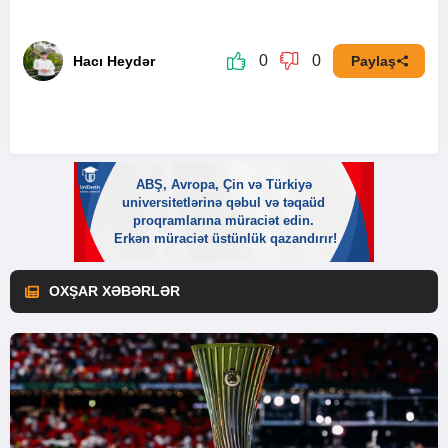
0
0
Hacı Heydər
Paylaş
OXŞAR XƏBƏRLƏR