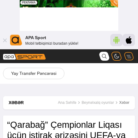
APA Sport
Mobil tətbiqimizi buradan yüklə!
Yay Transfer Pəncərəsi
XƏBƏR
Ana Səhifə
Beynəlxalq oyunlar
Xəbər
“Qarabağ” Çempionlar Liqası
üçün iştirak ərizəsini UEFA-ya