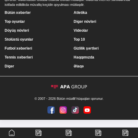
istifadə edildikdə müvafiq keçidin qoyulması mütləqdir.
Bütün xəbərlər
Atletika
Top oyunlar
Digər növləri
Döyüş növləri
Videolar
Stolüstü oyunlar
Top 10
Futbol xəbərləri
Gizlilik şərtləri
Tennis xəbərləri
Haqqımızda
Digər
Əlaqə
© 2007 - 2026 Bütün müəllif hüquqları qorunur.