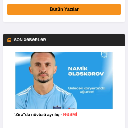
Bütün Yazılar
SON XƏBƏRLƏR
b
"Zirə"də növbəti ayrılıq -
RƏSMİ
B