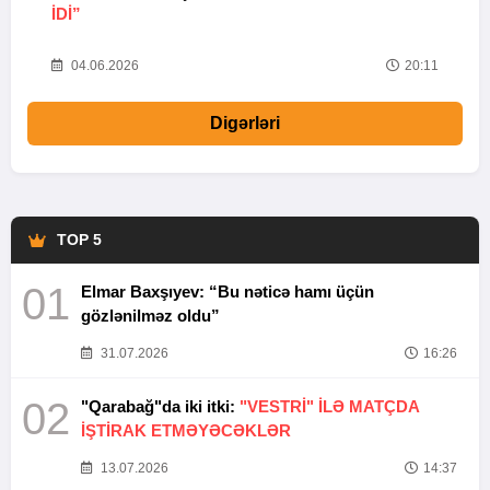
IDI”
V
20
04.06.2026
20:11
Digərləri
TOP 5
01
Elmar Baxşıyev: “Bu nəticə hamı üçün
gözlənilməz oldu”
31.07.2026
16:26
02
"Qarabağ"da iki itki:
"VESTRİ" İLƏ MATÇDA
İŞTİRAK ETMƏYƏCƏKLƏR
13.07.2026
14:37