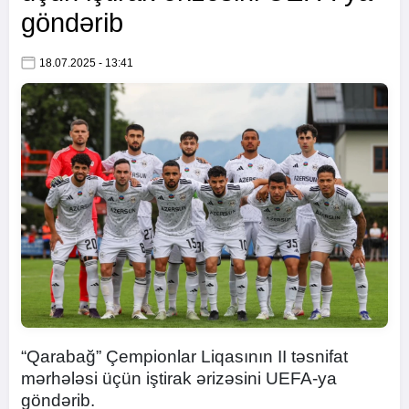
göndərib
18.07.2025 - 13:41
“Qarabağ” Çempionlar Liqasının II təsnifat
mərhələsi üçün iştirak ərizəsini UEFA-ya
göndərib.