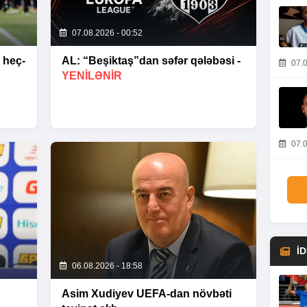
07.08.2026 - 00:52
 heç-
AL: “Beşiktaş”dan səfər qələbəsi -
07.0
YENİLƏNİR
07.0
İ
06.08.2026 - 18:58
Asim Xudiyev UEFA-dan növbəti