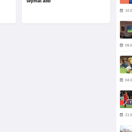
təyinat alıb
10.0
09.0
04.0
21.0