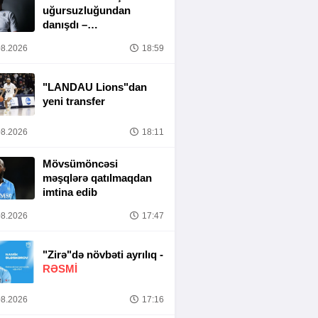
uğursuzluğundan
danışdı –
“MƏSULIYYƏT
8.2026
18:59
TAMAMILƏ MƏNIM
ÜZƏRIMDƏDIR”
"LANDAU Lions"dan
yeni transfer
8.2026
18:11
Mövsümöncəsi
məşqlərə qatılmaqdan
imtina edib
8.2026
17:47
"Zirə"də növbəti ayrılıq -
RƏSMİ
8.2026
17:16