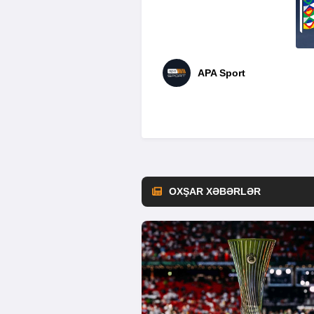
APA Sport
OXŞAR XƏBƏRLƏR