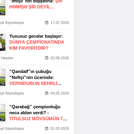
“İmişli”nin diqqətinə:
ŞIR
HƏMIŞƏ ŞIR DEYIL…
yıl Xeyrullayev
17.07.2026
Yuxusuz gecələr başlayır:
DÜNYA ÇEMPIONATINDA
KIM FAVORITDIR?
 Heydər
02.06.2026
“Qandalf”ın çubuğu
“Neftçi”nin üzərində:
VERNİDUBUN SEHRLİ
TOXUNUŞU
yıl Xeyrullayev
04.05.2026
“Qarabağ” çempionluğu
necə əldən verdi? -
TITULSUZ MÖVSÜMÜN 7
SƏBƏBI
yıl Xeyrullayev
01.05.2026