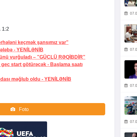
07.0
 1:2
rhələni keçmək şansımız var”
ələbə -
YENİLƏNİB
07.0
ünü vurğuladı –
”GÜCLÜ RƏQİBDİR”
gec start götürəcək -
Başlama saatı
dası məğlub oldu -
YENİLƏNİB
07.0
Foto
Video
07.0