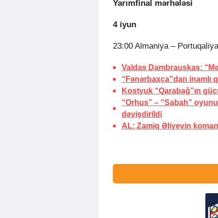
Yarımfinal mərhələsi
4 iyun
23:00 Almaniya – Portuqaliya
Valdas Dambrauskas: “Mə
“Fənərbaxça”dan inamlı q
Kostyuk “Qarabağ”ın güc
“Orhus” – “Sabah” oyunu 
dəyişdirildi
AL: Zamiq Əliyevin koman