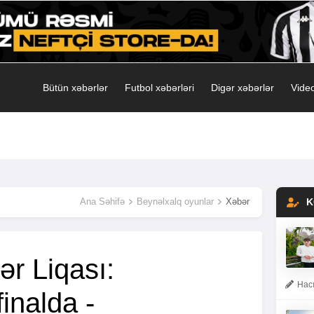
Bütün xəbərlər
Futbol xəbərləri
Digər xəbərlər
Video
Ana Səhifə
Beynəlxalq oyunlar
Xəbər
K
ər Liqası:
Hacı
finalda -