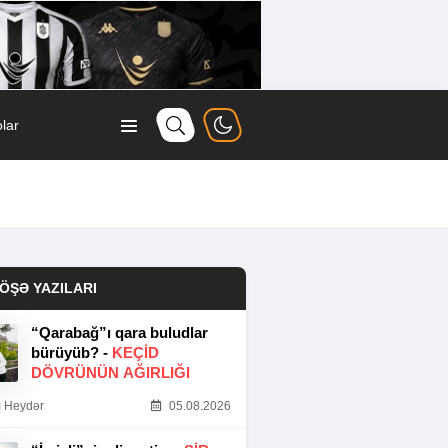
lar
ÖŞƏ YAZILARI
“Qarabağ”ı qara buludlar
bürüyüb? -
KEÇID
DÖVRÜNÜN AĞIRLIĞI
 Heydər
05.08.2026