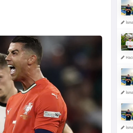
İsma
Hacı
İsma
İsma