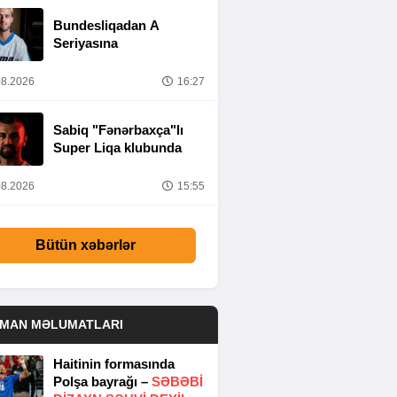
Bundesliqadan A
Seriyasına
8.2026
16:27
Sabiq "Fənərbaxça"lı
Super Liqa klubunda
8.2026
15:55
Bütün xəbərlər
DMAN MƏLUMATLARI
Haitinin formasında
Polşa bayrağı –
SƏBƏBI