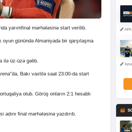
da yarımfinal mərhələsinə start verilib.
APA 
ilk oyun günündə Almaniyada bir qarşılaşma
 ilə üz-üzə gəlib.
İsma
ena”da, Bakı vaxtilə saat 23:00-da start
ortuqaliya olub. Görüş onların 2:1 hesablı
S
isi adını final mərhələsinə yazdırıb.