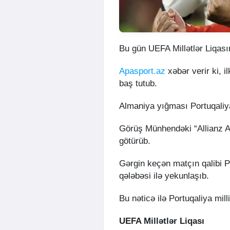
Bu gün UEFA Millətlər Liqasın
Apasport.az
xəbər verir ki, 
baş tutub.
Almaniya yığması Portuqaliya
Görüş Münhendəki “Allianz Ar
götürüb.
Gərgin keçən matçın qalibi P
qələbəsi ilə yekunlaşıb.
Bu nəticə ilə Portuqaliya mill
UEFA Millətlər Liqası