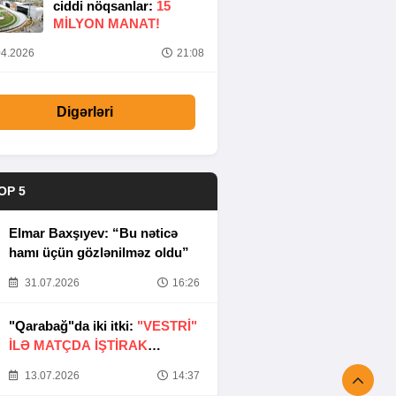
ciddi nöqsanlar:
15
MILYON MANAT!
4.2026
21:08
Digərləri
OP 5
Elmar Baxşıyev: “Bu nəticə
hamı üçün gözlənilməz oldu”
31.07.2026
16:26
"Qarabağ"da iki itki:
"VESTRİ"
İLƏ MATÇDA İŞTİRAK
ETMƏYƏCƏKLƏR
13.07.2026
14:37