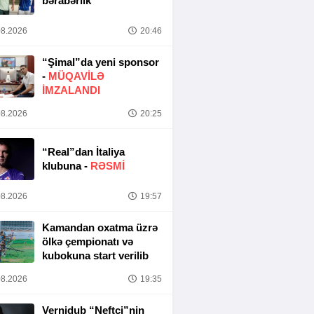
bərabərlik
8.2026
20:46
“Şimal”da yeni sponsor
-
MÜQAVİLƏ
İMZALANDI
8.2026
20:25
“Real”dan İtaliya
klubuna -
RƏSMİ
8.2026
19:57
Kamandan oxatma üzrə
ölkə çempionatı və
kubokuna start verilib
8.2026
19:35
Vernidub “Neftçi”nin