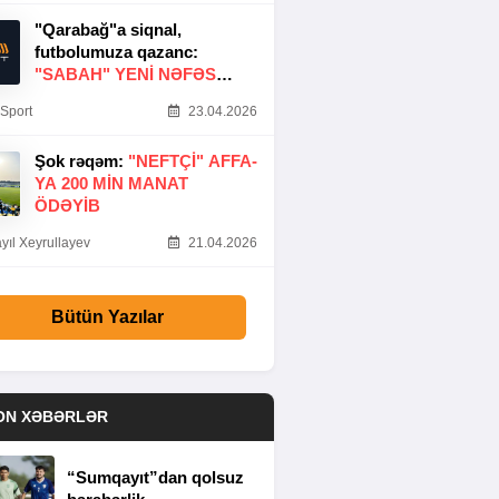
"Qarabağ"a siqnal,
futbolumuza qazanc:
"SABAH" YENI NƏFƏS
GƏTIRDI
Sport
23.04.2026
Şok rəqəm:
"NEFTÇI" AFFA-
YA 200 MIN MANAT
ÖDƏYIB
yıl Xeyrullayev
21.04.2026
Bütün Yazılar
ON XƏBƏRLƏR
“Sumqayıt”dan qolsuz