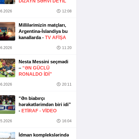
DIZAYN SƏHVI DEYIL
6.2026
12:08
Millilərimizin matçları,
Argentina-İslandiya bu
kanallarda -
TV AFİŞA
6.2026
11:20
Nesta Messini seçmədi
–
“ƏN GÜCLÜ
RONALDO IDI”
6.2026
20:11
“Ən biabırçı
hərəkətlərimdən biri idi”
-
ETIRAF -
VİDEO
5.2026
16:04
İdman komplekslərində