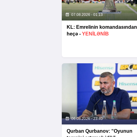
07.08.2026 - 01:13
KL: Emrelinin komandasından
heçə -
YENİLƏNİB
06.08.2026 - 23:40
Qurban Qurbanov: “Oyunun