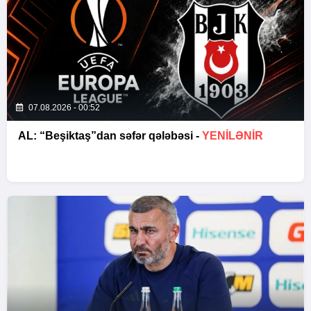
07.08.2026 - 00:52
AL: “Beşiktaş”dan səfər qələbəsi -
YENİLƏNİR