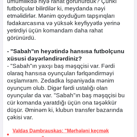
ümumilikdə niyə rahat görünürdük? Çünki
futbolçular bilirdilər ki, meydanda nəyi
etməlidirlər. Mənim qoyduğum tapşırıqları
fədakarcasına və yüksək keyfiyyətlə yerinə
yetirdiyi üçün komandam daha rahat
görünürdü.
- "Sabah"ın heyətində hansısa futbolçunu
xüsusi dəyərləndirərdiniz?
- "Sabah"ın yaxşı baş məşqçisi var. Fərdi
olaraq hansısa oyunçuları fərlqəndirməyi
oxşlamıram. Zedadka İspaniyada mənim
oyunçum olub. Digər fərdi ustalığı olan
oyunçular da var. "Sabah"ın baş məşqçisi bu
cür komanda yaratdığı üçün ona təşəkkür
düşür. Əminəm ki, klubun transfer bazarında
çəkisi var.
Valdas Dambrauskas: “Mərhələni keçmək