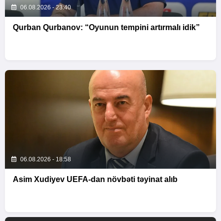
06.08.2026 - 23:40
Qurban Qurbanov: “Oyunun tempini artırmalı idik”
06.08.2026 - 18:58
Asim Xudiyev UEFA-dan növbəti təyinat alıb