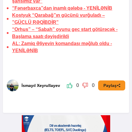
şansımız var”
“Fənərbaxça”dan inamlı qələbə -
YENİLƏNİB
Kostyuk “Qarabağ”ın gücünü vurğuladı –
”GÜCLÜ RƏQİBDİR”
“Orhus” – “Sabah” oyunu gec start götürəcək -
Başlama saatı dəyişdirildi
AL: Zamiq Əliyevin komandası məğlub oldu -
YENİLƏNİB
0
0
İsmayıl Xeyrullayev
Paylaş