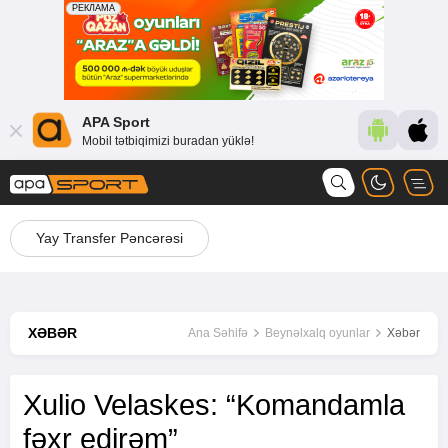
APA Sport
Mobil tətbiqimizi buradan yüklə!
Yay Transfer Pəncərəsi
XƏBƏR
Ana Səhifə
Beynəlxalq oyunlar
Xəbər
Xulio Velaskes: “Komandamla
fəxr edirəm”