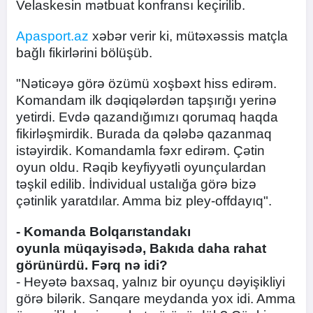
Velaskesin mətbuat konfransı keçirilib.
Apasport.az
xəbər verir ki, mütəxəssis matçla
bağlı fikirlərini bölüşüb.
"Nəticəyə görə özümü xoşbəxt hiss edirəm.
Komandam ilk dəqiqələrdən tapşırığı yerinə
yetirdi. Evdə qazandığımızı qorumaq haqda
fikirləşmirdik. Burada da qələbə qazanmaq
istəyirdik. Komandamla fəxr edirəm. Çətin
oyun oldu. Rəqib keyfiyyətli oyunçulardan
təşkil edilib. İndividual ustalığa görə bizə
çətinlik yaratdılar. Amma biz pley-offdayıq".
- Komanda Bolqarıstandakı
oyunla müqayisədə, Bakıda daha rahat
görünürdü. Fərq nə idi?
- Heyətə baxsaq, yalnız bir oyunçu dəyişikliyi
görə bilərik. Sanqare meydanda yox idi. Amma