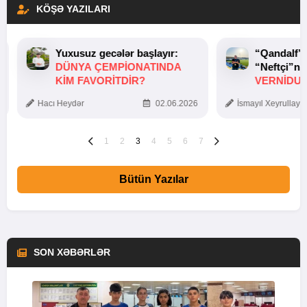
KÖŞƏ YAZILARI
Yuxusuz gecələr başlayır:
“Qandalf”
DÜNYA ÇEMPIONATINDA
“Neftçi”ni
KIM FAVORITDIR?
VERNİDUB
TOXUNUŞ
Hacı Heydər
02.06.2026
İsmayıl Xeyrullaye
1
2
3
4
5
6
7
Bütün Yazılar
SON XƏBƏRLƏR