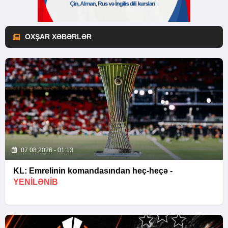
OXŞAR XƏBƏRLƏR
07.08.2026 - 01:13
KL: Emrelinin komandasından heç-heçə -
YENİLƏNİB