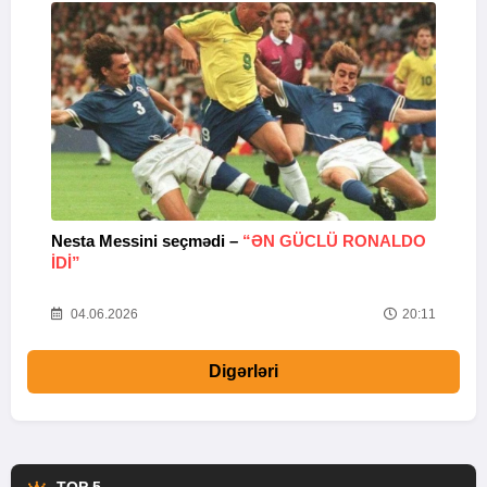
Nesta Messini seçmədi –
“ƏN GÜCLÜ RONALDO
“
IDI”
V
20
04.06.2026
20:11
Digərləri