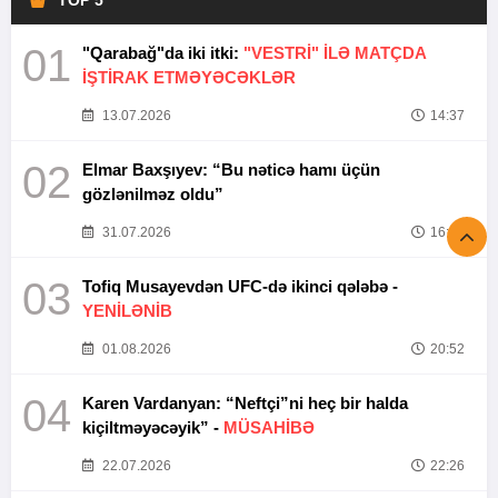
TOP 5
01
"Qarabağ"da iki itki:
"VESTRİ" İLƏ MATÇDA
İŞTİRAK ETMƏYƏCƏKLƏR
13.07.2026
14:37
02
Elmar Baxşıyev: “Bu nəticə hamı üçün
gözlənilməz oldu”
31.07.2026
16:26
03
Tofiq Musayevdən UFC-də ikinci qələbə -
YENİLƏNİB
01.08.2026
20:52
04
Karen Vardanyan: “Neftçi”ni heç bir halda
kiçiltməyəcəyik” -
MÜSAHİBƏ
22.07.2026
22:26