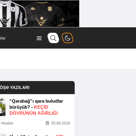
lar
ÖŞƏ YAZILARI
“Qarabağ”ı qara buludlar
bürüyüb? -
KEÇID
DÖVRÜNÜN AĞIRLIĞI
 Heydər
05.08.2026