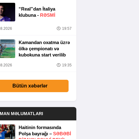
“Real”dan İtaliya
klubuna -
RƏSMİ
8.2026
19:57
Kamandan oxatma üzrə
ölkə çempionatı və
kubokuna start verilib
8.2026
19:35
Bütün xəbərlər
DMAN MƏLUMATLARI
Haitinin formasında
Polşa bayrağı –
SƏBƏBI