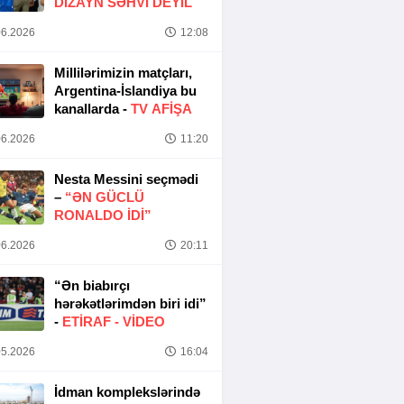
DIZAYN SƏHVI DEYIL
6.2026
12:08
Millilərimizin matçları,
Argentina-İslandiya bu
kanallarda -
TV AFİŞA
6.2026
11:20
Nesta Messini seçmədi
–
“ƏN GÜCLÜ
RONALDO IDI”
6.2026
20:11
“Ən biabırçı
hərəkətlərimdən biri idi”
-
ETIRAF -
VİDEO
5.2026
16:04
İdman komplekslərində