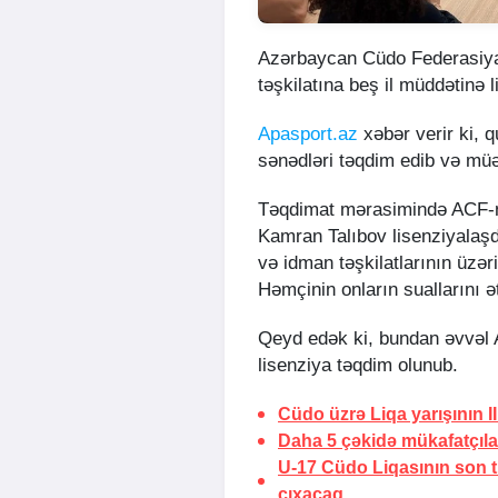
Azərbaycan Cüdo Federasiya
təşkilatına beş il müddətinə l
Apasport.az
xəbər verir ki, 
sənədləri təqdim edib və mü
Təqdimat mərasimində ACF-ni
Kamran Talıbov lisenziyalaşd
və idman təşkilatlarının üzə
Həmçinin onların suallarını ət
Qeyd edək ki, bundan əvvəl A
lisenziya təqdim olunub.
Cüdo üzrə Liqa yarışının II
Daha 5 çəkidə mükafatçılar
U-17 Cüdo Liqasının son t
çıxacaq