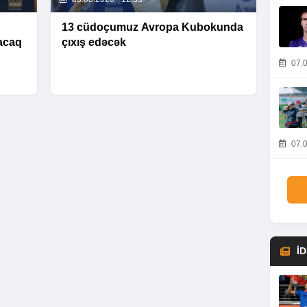
13 cüdoçumuz Avropa Kubokunda
acaq
çıxış edəcək
07.0
07.0
İ