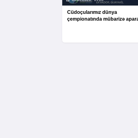
Cüdoçularımız dünya
çempionatında mübarizə apar