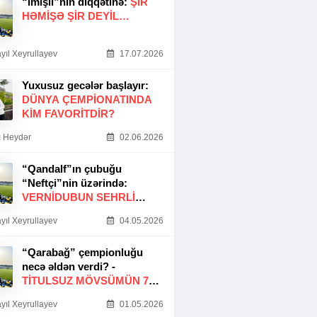
“İmişli”nin diqqətinə:
ŞIR
HƏMIŞƏ ŞIR DEYIL…
yıl Xeyrullayev
17.07.2026
Yuxusuz gecələr başlayır:
DÜNYA ÇEMPIONATINDA
KIM FAVORITDIR?
 Heydər
02.06.2026
“Qandalf”ın çubuğu
“Neftçi”nin üzərində:
VERNİDUBUN SEHRLİ
TOXUNUŞU
yıl Xeyrullayev
04.05.2026
“Qarabağ” çempionluğu
necə əldən verdi? -
TITULSUZ MÖVSÜMÜN 7
SƏBƏBI
yıl Xeyrullayev
01.05.2026