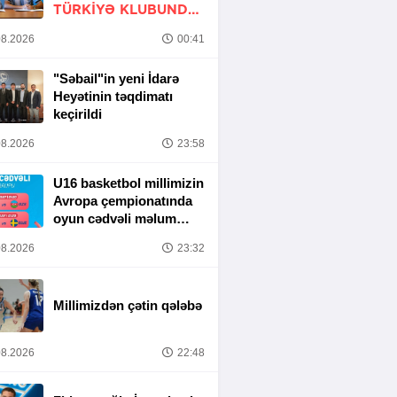
TÜRKIYƏ KLUBUNDA
-
RƏSMİ
8.2026
00:41
"Səbail"in yeni İdarə
Heyətinin təqdimatı
keçirildi
8.2026
23:58
U16 basketbol millimizin
Avropa çempionatında
oyun cədvəli məlum
olub
8.2026
23:32
Millimizdən çətin qələbə
8.2026
22:48