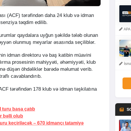
sı (ACF) tərəfindən daha 24 klub və idman
isenziya təqdim edilib.
APA 
qurumlar qaydalara uyğun şəkildə tələb olunan
əyyən olunmuş meyarlar əsasında seçiliblər.
n idman direktoru və baş katibin müavini
ırma prosesinin mahiyyəti, əhəmiyyəti, klub
İsma
rinə düşən öhdəliklər barədə məlumat verib.
raflı cavablandırıb.
CF tərəfindən 178 klub və idman təşkilatına
I turu başa çatıb
S
 bəlli olub
uru keçiriləcək –
670 idmançı tatamiyə