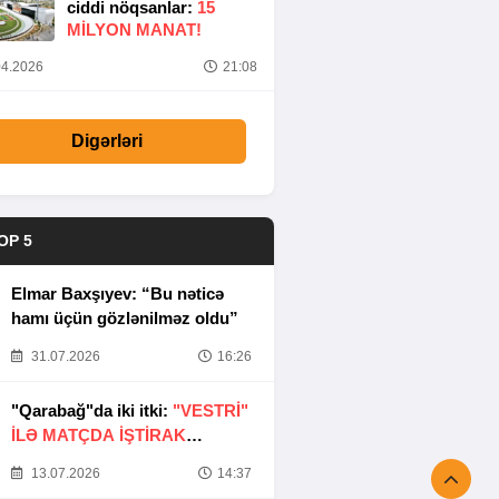
ciddi nöqsanlar:
15
MILYON MANAT!
4.2026
21:08
Digərləri
OP 5
Elmar Baxşıyev: “Bu nəticə
hamı üçün gözlənilməz oldu”
31.07.2026
16:26
"Qarabağ"da iki itki:
"VESTRİ"
İLƏ MATÇDA İŞTİRAK
ETMƏYƏCƏKLƏR
13.07.2026
14:37