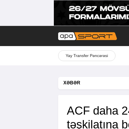
Yay Transfer Pəncərəsi
XƏBƏR
ACF daha 24
təşkilatına b