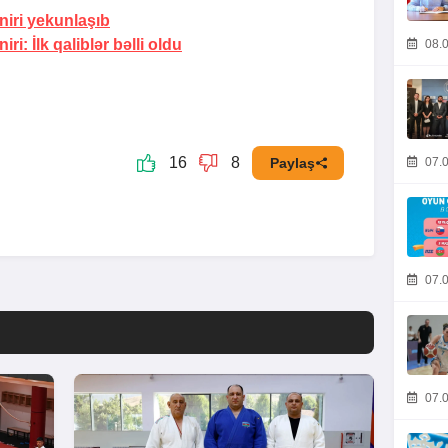
iri yekunlaşıb
i: İlk qaliblər bəlli oldu
08.0
16
8
07.0
Paylaş
07.0
07.0