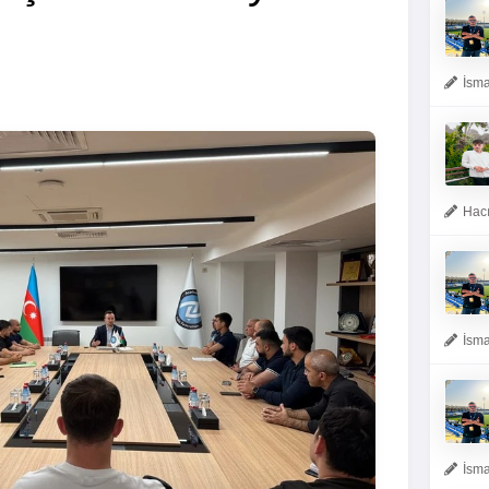
İsma
Hacı
İsma
İsma