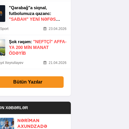
"Qarabağ"a siqnal,
futbolumuza qazanc:
"SABAH" YENI NƏFƏS
GƏTIRDI
Sport
23.04.2026
Şok rəqəm:
"NEFTÇI" AFFA-
YA 200 MIN MANAT
ÖDƏYIB
yıl Xeyrullayev
21.04.2026
Bütün Yazılar
ON XƏBƏRLƏR
NƏRIMAN
AXUNDZADƏ