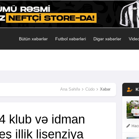
Bütün xəbərlər
Futbol xəbərləri
Digər xəbərlər
Video
Ana Səhifə
Cüdo
Xəbər
K
 klub və idman
Hacı
eş illik lisenziya