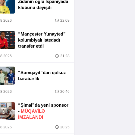
Zidanın oğlu İspaniyada
klubunu dəyişdi
8.2026
22:09
“Mançester Yunayted”
kolumbiyalı istedadı
transfer etdi
8.2026
21:28
“Sumqayıt”dan qolsuz
bərabərlik
8.2026
20:46
“Şimal”da yeni sponsor
-
MÜQAVİLƏ
İMZALANDI
8.2026
20:25