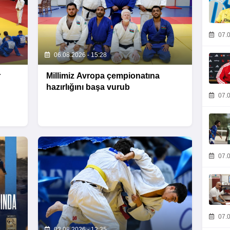
07.0
06.08.2026 - 15:28
r
Millimiz Avropa çempionatına
hazırlığını başa vurub
07.0
07.0
07.0
03.08.2026 - 12:35