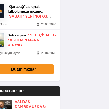
"Qarabağ"a siqnal,
futbolumuza qazanc:
"SABAH" YENI NƏFƏS
GƏTIRDI
Sport
23.04.2026
Şok rəqəm:
"NEFTÇI" AFFA-
YA 200 MIN MANAT
ÖDƏYIB
yıl Xeyrullayev
21.04.2026
Bütün Yazılar
ON XƏBƏRLƏR
VALDAS
DAMBRAUSKAS: