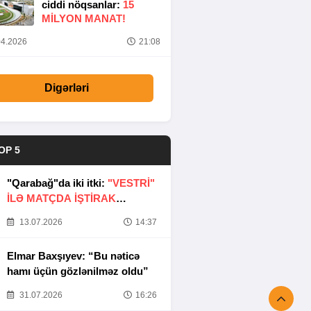
ciddi nöqsanlar:
15
MILYON MANAT!
4.2026
21:08
Digərləri
OP 5
"Qarabağ"da iki itki:
"VESTRİ"
İLƏ MATÇDA İŞTİRAK
ETMƏYƏCƏKLƏR
13.07.2026
14:37
Elmar Baxşıyev: “Bu nəticə
hamı üçün gözlənilməz oldu”
31.07.2026
16:26