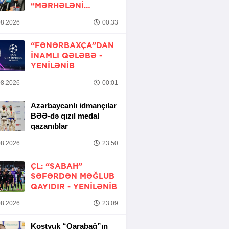
“MƏRHƏLƏNI
KEÇMƏK ŞANSIMIZ
8.2026
00:33
VAR”
“FƏNƏRBAXÇA”DAN
INAMLI QƏLƏBƏ -
YENİLƏNİB
8.2026
00:01
Azərbaycanlı idmançılar
BƏƏ-də qızıl medal
qazanıblar
8.2026
23:50
ÇL: “SABAH”
SƏFƏRDƏN MƏĞLUB
QAYIDIR -
YENİLƏNİB
8.2026
23:09
Kostyuk “Qarabağ”ın