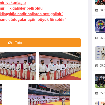
iri yekunlaşıb
i: İlk qaliblər bəlli oldu
06.0
atçılığa nadir hallarda rast gəlinir”
 gənc cüdoçular üçün böyük fürsətdir”
06.0
Foto
Video
05.0
05.0