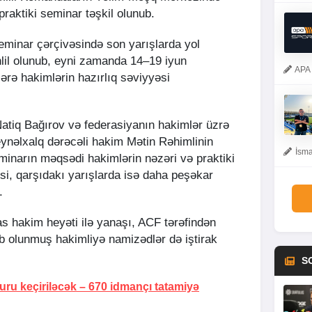
raktiki seminar təşkil olunub.
seminar çərçivəsində son yarışlarda yol
hlil olunub, eyni zamanda 14–19 iyun
APA 
rlərə hakimlərin hazırlıq səviyyəsi
atiq Bağırov və federasiyanın hakimlər üzrə
eynəlxalq dərəcəli hakim Mətin Rəhimlinin
İsma
seminarın məqsədi hakimlərin nəzəri və praktiki
əsi, qarşıdakı yarışlarda isə daha peşəkar
.
s hakim heyəti ilə yanaşı, ACF tərəfindən
lb olunmuş hakimliyə namizədlər də iştirak
S
uru keçiriləcək –
670 idmançı tatamiyə