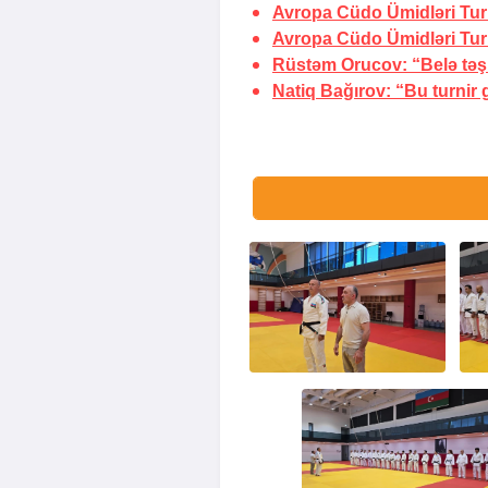
Avropa Cüdo Ümidləri Turn
Avropa Cüdo Ümidləri Turnir
Rüstəm Orucov: “Belə təşkil
Natiq Bağırov: “Bu turnir