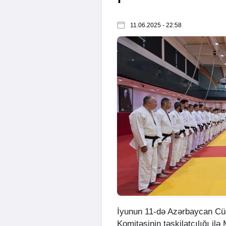
11.06.2025 - 22:58
İyunun 11-də Azərbaycan Cü
Komitəsinin təşkilatçılığı i