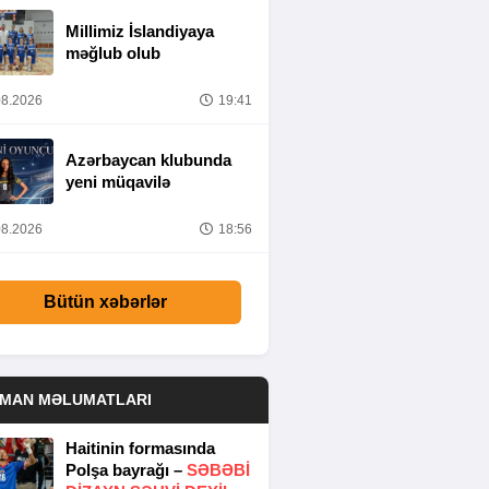
Millimiz İslandiyaya
məğlub olub
8.2026
19:41
Azərbaycan klubunda
yeni müqavilə
8.2026
18:56
Bütün xəbərlər
DMAN MƏLUMATLARI
Haitinin formasında
Polşa bayrağı –
SƏBƏBI