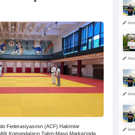
İsma
Hacı
İsma
do Federasiyasının (ACF) Hakimlər
İsma
lə Milli Komandaların Təlim-Məşq Mərkəzində