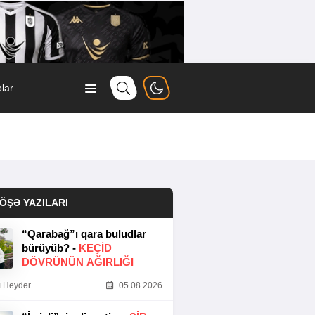
lar
ÖŞƏ YAZILARI
“Qarabağ”ı qara buludlar
bürüyüb? -
KEÇID
DÖVRÜNÜN AĞIRLIĞI
 Heydər
05.08.2026