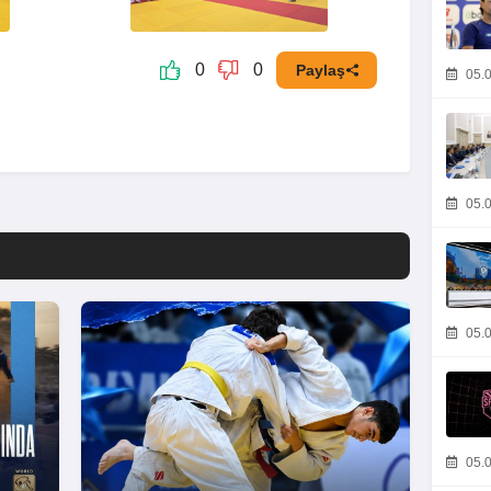
0
0
Paylaş
05.0
05.0
05.0
05.0