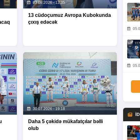
03.08.2026 - 12:35
13 cüdoçumuz Avropa Kubokunda
acaq
çıxış edəcək
05.0
05.0
30.07.2026 - 19:18
İ
u
Daha 5 çəkidə mükafatçılar bəlli
olub