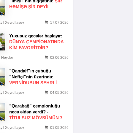
“İmişli”nin diqqətinə:
ŞIR
HƏMIŞƏ ŞIR DEYIL…
yıl Xeyrullayev
17.07.2026
Yuxusuz gecələr başlayır:
DÜNYA ÇEMPIONATINDA
KIM FAVORITDIR?
 Heydər
02.06.2026
“Qandalf”ın çubuğu
“Neftçi”nin üzərində:
VERNİDUBUN SEHRLİ
TOXUNUŞU
yıl Xeyrullayev
04.05.2026
“Qarabağ” çempionluğu
necə əldən verdi? -
TITULSUZ MÖVSÜMÜN 7
SƏBƏBI
yıl Xeyrullayev
01.05.2026