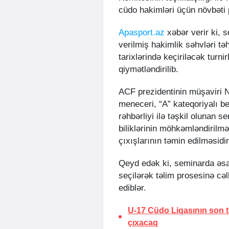
cüdo hakimləri üçün növbəti p
Apasport.az
xəbər verir ki, 
verilmiş hakimlik səhvləri tə
tarixlərində keçiriləcək turni
qiymətləndirilib.
ACF prezidentinin müşaviri N
meneceri, “A” kateqoriyalı b
rəhbərliyi ilə təşkil olunan 
biliklərinin möhkəmləndirilm
çıxışlarının təmin edilməsidir
Qeyd edək ki, seminarda əsa
seçilərək təlim prosesinə cə
ediblər.
U-17 Cüdo Liqasının son t
çıxacaq