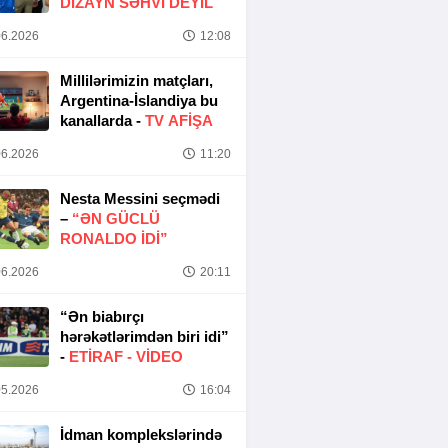
DIZAYN SƏHVI DEYIL
6.2026
12:08
Millilərimizin matçları,
Argentina-İslandiya bu
kanallarda -
TV AFİŞA
6.2026
11:20
Nesta Messini seçmədi
–
“ƏN GÜCLÜ
RONALDO IDI”
6.2026
20:11
“Ən biabırçı
hərəkətlərimdən biri idi”
-
ETIRAF -
VİDEO
5.2026
16:04
İdman komplekslərində