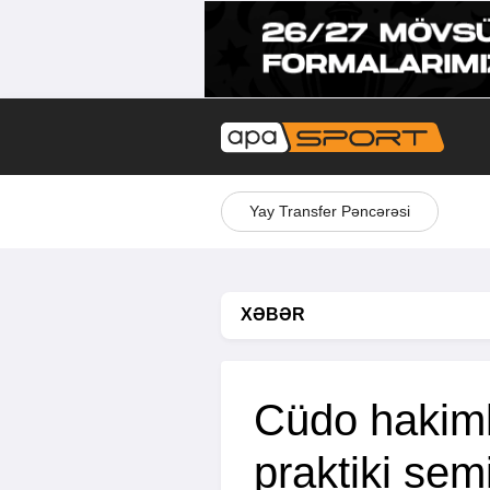
Yay Transfer Pəncərəsi
XƏBƏR
Cüdo hakiml
praktiki sem