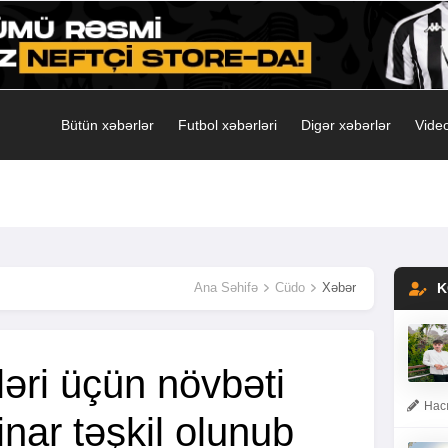
Bütün xəbərlər
Futbol xəbərləri
Digər xəbərlər
Video
Ana Səhifə
Cüdo
Xəbər
K
əri üçün növbəti
Hacı
inar təşkil olunub