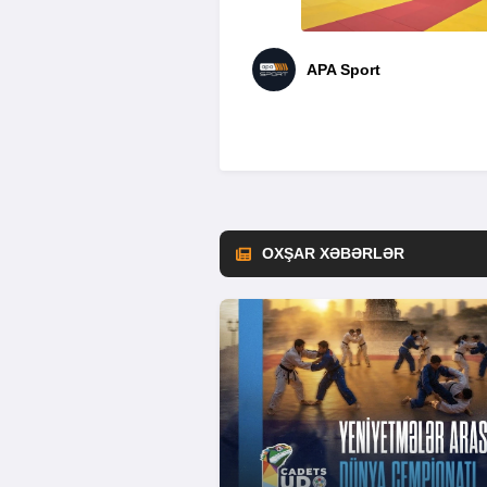
APA Sport
OXŞAR XƏBƏRLƏR