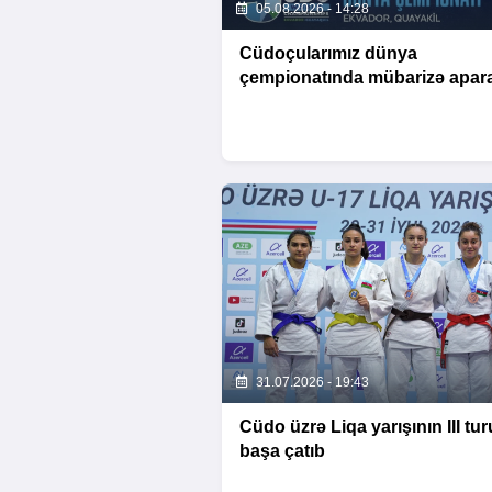
05.08.2026 - 14:28
Cüdoçularımız dünya
çempionatında mübarizə apar
31.07.2026 - 19:43
Cüdo üzrə Liqa yarışının III tur
başa çatıb