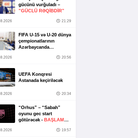
gücünü vurğuladı –
”GÜCLÜ RƏQİBDİR”
8.2026
21:29
FIFA U-15 və U-20 dünya
çempionatlarının
Azərbaycanda
keçirilməsi ilə bağlı
8.2026
20:56
Təşkilat Komitəsinin
iclası baş tutub
UEFA Konqresi
Astanada keçiriləcək
8.2026
20:34
“Orhus” – “Sabah”
oyunu gec start
götürəcək -
BAŞLAMA
SAATI DƏYIŞDIRILDI
8.2026
19:57