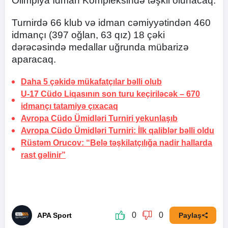
Olimpiya İdman Kompleksində təşkil olunacaq.
Turnirdə 66 klub və idman cəmiyyətindən 460
idmançı (397 oğlan, 63 qız) 18 çəki
dərəcəsində medallar uğrunda mübarizə
aparacaq.
Daha 5 çəkidə mükafatçılar bəlli olub
U-17 Cüdo Liqasının son turu keçiriləcək –
670
idmançı tatamiyə çıxacaq
Avropa Cüdo Ümidləri Turniri yekunlaşıb
Avropa Cüdo Ümidləri Turniri: İlk qaliblər bəlli oldu
Rüstəm Orucov: “Belə təşkilatçılığa nadir hallarda
rast gəlinir”
0
0
APA Sport
Paylaş