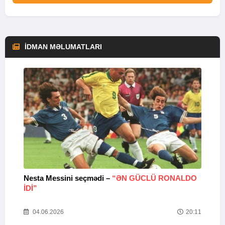
İDMAN MƏLUMATLARI
Nesta Messini seçmədi –
“ƏN GÜCLÜ RONALDO
“
IDI”
V
20
04.06.2026
20:11