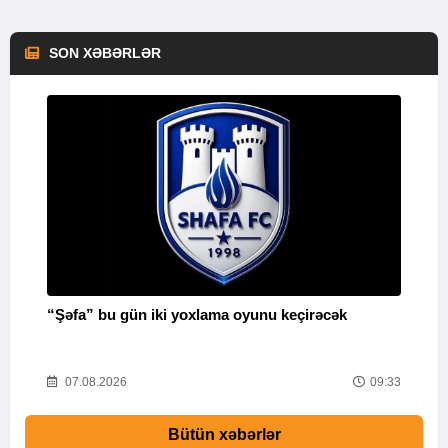
SON XƏBƏRLƏR
“Şəfa” bu gün iki yoxlama oyunu keçirəcək
F
51
07.08.2026
09:33
Bütün xəbərlər