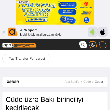
APA Sport
Mobil tətbiqimizi buradan yüklə!
Yay Transfer Pəncərəsi
XƏBƏR
Ana Səhifə
Cüdo
Xəbər
Cüdo üzrə Bakı birinciliyi
keçiriləcək