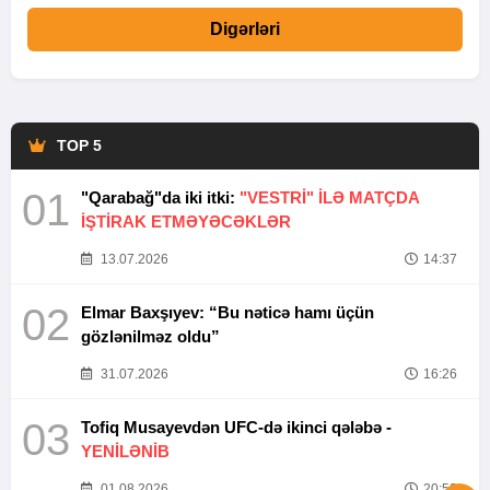
Digərləri
TOP 5
01
"Qarabağ"da iki itki:
"VESTRİ" İLƏ MATÇDA
İŞTİRAK ETMƏYƏCƏKLƏR
13.07.2026
14:37
02
Elmar Baxşıyev: “Bu nəticə hamı üçün
gözlənilməz oldu”
31.07.2026
16:26
03
Tofiq Musayevdən UFC-də ikinci qələbə -
YENİLƏNİB
01.08.2026
20:52