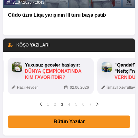
31.07.2026 - 19:43
Cüdo üzrə Liqa yarışının III turu başa çatıb
KÖŞƏ YAZILARI
Yuxusuz gecələr başlayır:
“Qandalf”
DÜNYA ÇEMPIONATINDA
“Neftçi”ni
KIM FAVORITDIR?
VERNİDUB
TOXUNUŞ
Hacı Heydər
02.06.2026
İsmayıl Xeyrullaye
1
2
3
4
5
6
7
Bütün Yazılar