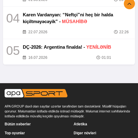
04
Karen Vardanyan: “Neftçi”ni heç bir halda
kiçiltməyəcəyik” -
MÜSAHİBƏ
22.07.2026
22:26
05
DÇ-2026: Argentina finalda! -
YENİLƏNİB
16.07.2026
01:01
APA GROUP daxil olan saytlar uzerlər tərəfindən tam dəstəklənir. Müəllif hüquqları
qorunur. Məlumatdan istifadə etdikdə istinad mütləqdir. Məlumat internet səhifələrində
istifadə edildikdə müvafiq keçidin qoyulması mütləqdir.
Bütün xəbərlər
Atletika
Top oyunlar
Digər növləri