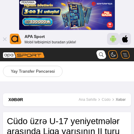
APA Sport
Mobil tətbiqimizi buradan yüklə!
Yay Transfer Pəncərəsi
XƏBƏR
Ana Səhifə
Cüdo
Xəbər
Cüdo üzrə U-17 yeniyetmələr
arasında Liqa yarışının II turu