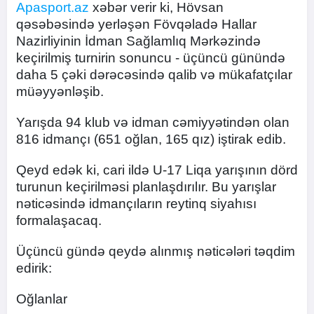
Apasport.az
xəbər verir ki, Hövsan
qəsəbəsində yerləşən Fövqəladə Hallar
Nazirliyinin İdman Sağlamlıq Mərkəzində
keçirilmiş turnirin sonuncu - üçüncü günündə
daha 5 çəki dərəcəsində qalib və mükafatçılar
müəyyənləşib.
Yarışda 94 klub və idman cəmiyyətindən olan
816 idmançı (651 oğlan, 165 qız) iştirak edib.
Qeyd edək ki, cari ildə U-17 Liqa yarışının dörd
turunun keçirilməsi planlaşdırılır. Bu yarışlar
nəticəsində idmançıların reytinq siyahısı
formalaşacaq.
Üçüncü gündə qeydə alınmış nəticələri təqdim
edirik:
Oğlanlar