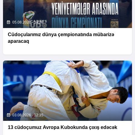
05.08.2026 - 14:28
Cüdoçularımız dünya çempionatında mübarizə
aparacaq
03.08.2026 - 12:35
13 cüdoçumuz Avropa Kubokunda çıxış edəcək