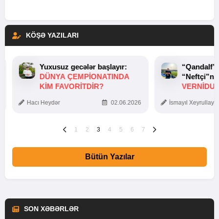
KÖŞƏ YAZILARI
Yuxusuz gecələr başlayır:
“Qandalf”
DÜNYA ÇEMPIONATINDA
“Neftçi”ni
KIM FAVORITDIR?
VERNİDUB
TOXUNUŞ
Hacı Heydər
02.06.2026
İsmayıl Xeyrullaye
1
2
3
4
5
6
7
Bütün Yazılar
SON XƏBƏRLƏR