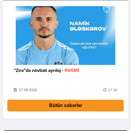
b
"Zirə"də növbəti ayrılıq -
RƏSMİ
B
47
07.08.2026
17:16
Bütün xəbərlər