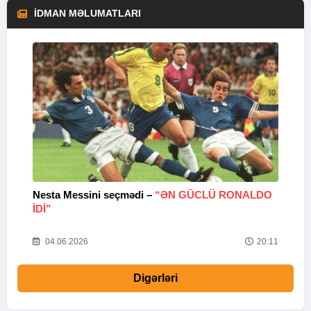
İDMAN MƏLUMATLARI
Nesta Messini seçmədi –
“ƏN GÜCLÜ RONALDO
“
IDI”
V
20
04.06.2026
20:11
Digərləri