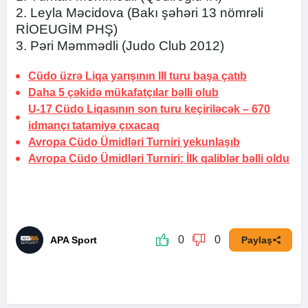
2. Leyla Məcidova (Bakı şəhəri 13 nömrəli
RİOEUGİM PHŞ)
3. Pəri Məmmədli (Judo Club 2012)
Cüdo üzrə Liqa yarışının III turu başa çatıb
Daha 5 çəkidə mükafatçılar bəlli olub
U-17 Cüdo Liqasının son turu keçiriləcək –
670
idmançı tatamiyə çıxacaq
Avropa Cüdo Ümidləri Turniri yekunlaşıb
Avropa Cüdo Ümidləri Turniri: İlk qaliblər bəlli oldu
0
0
APA Sport
Paylaş