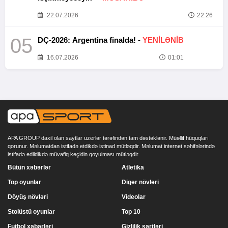
22.07.2026
22:26
05
DÇ-2026: Argentina finalda! -
YENİLƏNİB
16.07.2026
01:01
APA GROUP daxil olan saytlar uzerlər tərəfindən tam dəstəklənir. Müəllif hüquqları
qorunur. Məlumatdan istifadə etdikdə istinad mütləqdir. Məlumat internet səhifələrində
istifadə edildikdə müvafiq keçidin qoyulması mütləqdir.
Bütün xəbərlər
Atletika
Top oyunlar
Digər növləri
Döyüş növləri
Videolar
Stolüstü oyunlar
Top 10
Futbol xəbərləri
Gizlilik şərtləri