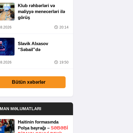
Klub rəhbərləri və
maliyyə menecerləri ilə
görüş
8.2026
20:14
Slavik Alxasov
“Səbail”də
8.2026
19:50
Bütün xəbərlər
DMAN MƏLUMATLARI
Haitinin formasında
Polşa bayrağı –
SƏBƏBI