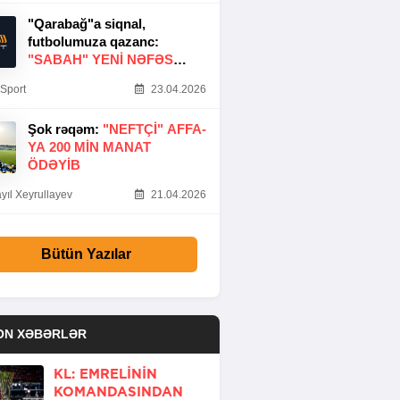
"Qarabağ"a siqnal,
futbolumuza qazanc:
"SABAH" YENI NƏFƏS
GƏTIRDI
Sport
23.04.2026
Şok rəqəm:
"NEFTÇI" AFFA-
YA 200 MIN MANAT
ÖDƏYIB
yıl Xeyrullayev
21.04.2026
Bütün Yazılar
ON XƏBƏRLƏR
KL: EMRELININ
KOMANDASINDAN