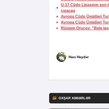
U-17 Cüdo Liqasının son t
çıxacaq
Avropa Cüdo Ümidləri Turn
Avropa Cüdo Ümidləri Turnir
Rüstəm Orucov: “Belə təşkil
Hacı Heydər
OXŞAR XƏBƏRLƏR