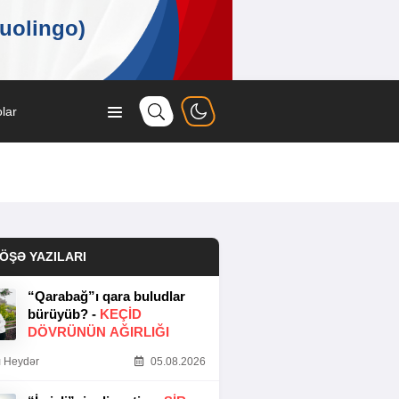
lar
ÖŞƏ YAZILARI
“Qarabağ”ı qara buludlar
bürüyüb? -
KEÇID
DÖVRÜNÜN AĞIRLIĞI
 Heydər
05.08.2026