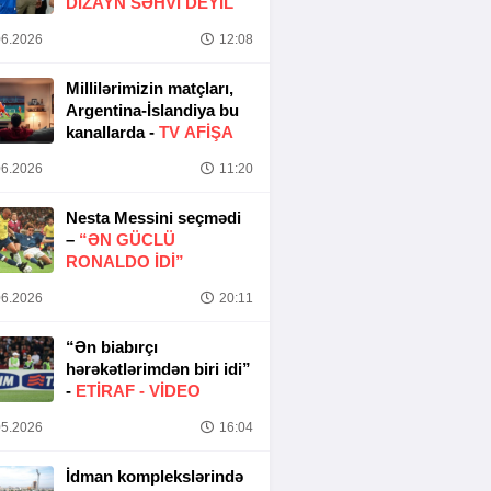
DIZAYN SƏHVI DEYIL
6.2026
12:08
Millilərimizin matçları,
Argentina-İslandiya bu
kanallarda -
TV AFİŞA
6.2026
11:20
Nesta Messini seçmədi
–
“ƏN GÜCLÜ
RONALDO IDI”
6.2026
20:11
“Ən biabırçı
hərəkətlərimdən biri idi”
-
ETIRAF -
VİDEO
5.2026
16:04
İdman komplekslərində