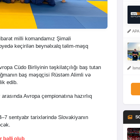
APA 
ibarət milli komandamız Şimali
yedə keçirilən beynəlxalq təlim-məşq
vropa Cüdo Birliyinin təşkilatçılığı baş tutan
İsma
ığmanın baş məşqçisi Rüstəm Alimli və
ik edib.
r arasında Avropa çempionatına hazırlıq
i 4–7 sentyabr tarixlərində Slovakiyanın
S
əcək.
 bəlli olub