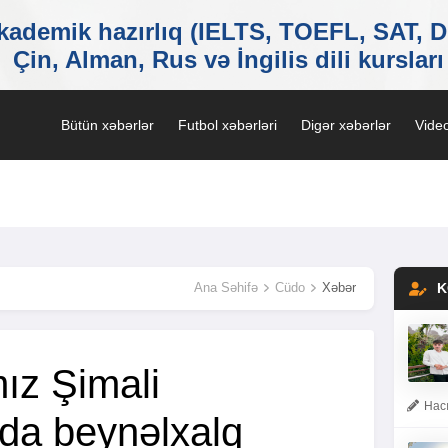
Bütün xəbərlər
Futbol xəbərləri
Digər xəbərlər
Video
Ana Səhifə
Cüdo
Xəbər
K
ız Şimali
Hacı
da beynəlxalq