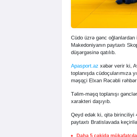
Cüdo üzrə gənc oğlanlardan 
Makedoniyanın paytaxtı Skop
düşərgəsinə qatılıb.
Apasport.az
xəbər verir ki, A
toplanışda cüdoçularımıza y
məşqçi Elxan Rəcəbli rəhbərl
Təlim-məşq toplanışı gənclə
xarakteri daşıyıb.
Qeyd edək ki, qitə birinciliy
paytaxtı Bratislavada keçiril
Daha 5 çəkidə mükafatçılar