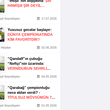
“İmişli”nin diqqətinə:
ŞIR
HƏMIŞƏ ŞIR DEYIL…
yıl Xeyrullayev
17.07.2026
Yuxusuz gecələr başlayır:
DÜNYA ÇEMPIONATINDA
KIM FAVORITDIR?
 Heydər
02.06.2026
“Qandalf”ın çubuğu
“Neftçi”nin üzərində:
VERNİDUBUN SEHRLİ
TOXUNUŞU
yıl Xeyrullayev
04.05.2026
“Qarabağ” çempionluğu
necə əldən verdi? -
TITULSUZ MÖVSÜMÜN 7
SƏBƏBI
yıl Xeyrullayev
01.05.2026