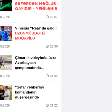
SƏFƏRDƏN MƏĞLUB
QAYIDIR -
YENİLƏNİB
8.2026
22:57
Vinisius “Real”da qaldı:
UZUNMÜDDƏTLİ
MÜQAVİLƏ
8.2026
22:30
Çimərlik voleybolu üzrə
Azərbaycan
çempionatında
yarımfinal mərhələsi
8.2026
21:52
başa çatıb
"Şəfa" rəhbərliyi
komandanın
düşərgəsində
8.2026
21:22