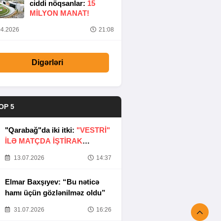
ciddi nöqsanlar:
15
MILYON MANAT!
4.2026
21:08
Digərləri
OP 5
"Qarabağ"da iki itki:
"VESTRİ"
İLƏ MATÇDA İŞTİRAK
ETMƏYƏCƏKLƏR
13.07.2026
14:37
Elmar Baxşıyev: “Bu nəticə
hamı üçün gözlənilməz oldu”
31.07.2026
16:26