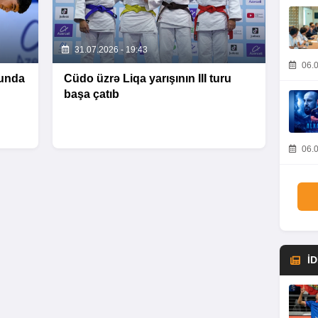
31.07.2026 - 19:43
06.0
unda
Cüdo üzrə Liqa yarışının III turu
başa çatıb
06.0
İ