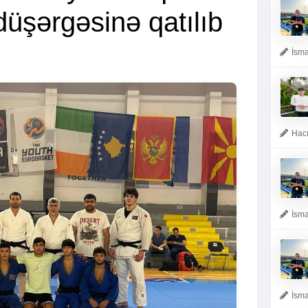
üşərgəsinə qatılıb
İsma
Hacı
İsma
İsma