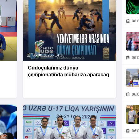
06.0
05.08.2026 - 14:28
06.0
Cüdoçularımız dünya
çempionatında mübarizə aparacaq
06.0
06.0