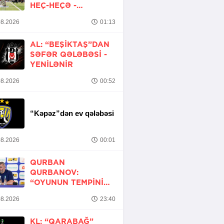
HEÇ-HEÇƏ -
YENİLƏNİB
8.2026
01:13
AL: “BEŞIKTAŞ”DAN
SƏFƏR QƏLƏBƏSI -
YENİLƏNİR
8.2026
00:52
“Kəpəz”dən ev qələbəsi
8.2026
00:01
QURBAN
QURBANOV:
“OYUNUN TEMPINI
ARTIRMALI IDIK”
8.2026
23:40
KL: “QARABAĞ”