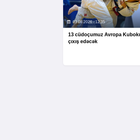
03.08.2026 - 12:35
13 cüdoçumuz Avropa Kubok
çıxış edəcək