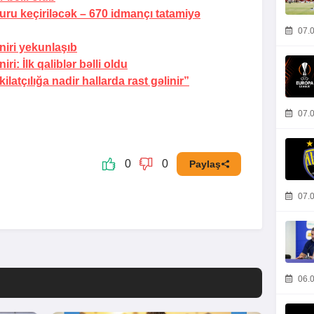
uru keçiriləcək –
670 idmançı tatamiyə
07.0
iri yekunlaşıb
i: İlk qaliblər bəlli oldu
atçılığa nadir hallarda rast gəlinir”
07.0
0
0
Paylaş
07.0
06.0