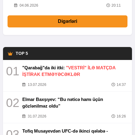
20
04.06.2026
20:11
Digərləri
TOP 5
01
"Qarabağ"da iki itki:
"VESTRİ" İLƏ MATÇDA
İŞTİRAK ETMƏYƏCƏKLƏR
13.07.2026
14:37
02
Elmar Baxşıyev: “Bu nəticə hamı üçün
gözlənilməz oldu”
31.07.2026
16:26
03
Tofiq Musayevdən UFC-də ikinci qələbə -