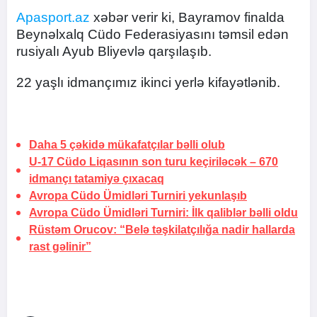
Apasport.az
xəbər verir ki, Bayramov finalda
Beynəlxalq Cüdo Federasiyasını təmsil edən
rusiyalı Ayub Bliyevlə qarşılaşıb.
22 yaşlı idmançımız ikinci yerlə kifayətlənib.
Daha 5 çəkidə mükafatçılar bəlli olub
U-17 Cüdo Liqasının son turu keçiriləcək –
670
idmançı tatamiyə çıxacaq
Avropa Cüdo Ümidləri Turniri yekunlaşıb
Avropa Cüdo Ümidləri Turniri: İlk qaliblər bəlli oldu
Rüstəm Orucov: “Belə təşkilatçılığa nadir hallarda
rast gəlinir”