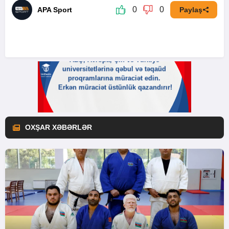
0
0
APA Sport
Paylaş
OXŞAR XƏBƏRLƏR