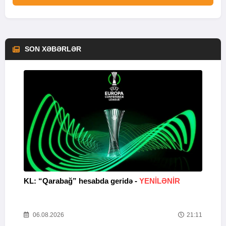
SON XƏBƏRLƏR
KL: “Qarabağ” hesabda geridə -
YENİLƏNİR
K
Y
22
06.08.2026
21:11