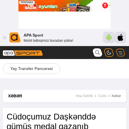
APA Sport
Mobil tətbiqimizi buradan yüklə!
Yay Transfer Pəncərəsi
XƏBƏR
Ana Səhifə
Cüdo
Xəbər
Cüdoçumuz Daşkənddə
gümüş medal qazanıb