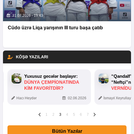
31.07.2026 - 19:43
Cüdo üzrə Liqa yarışının III turu başa çatıb
KÖŞƏ YAZILARI
Yuxusuz gecələr başlayır:
“Qandalf”
DÜNYA ÇEMPIONATINDA
“Neftçi”ni
KIM FAVORITDIR?
VERNİDUB
TOXUNUŞ
Hacı Heydər
02.06.2026
İsmayıl Xeyrullaye
1
2
3
4
5
6
7
Bütün Yazılar