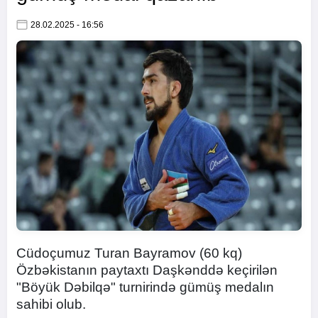
28.02.2025 - 16:56
Cüdoçumuz Turan Bayramov (60 kq)
Özbəkistanın paytaxtı Daşkənddə keçirilən
"Böyük Dəbilqə" turnirində gümüş medalın
sahibi olub.