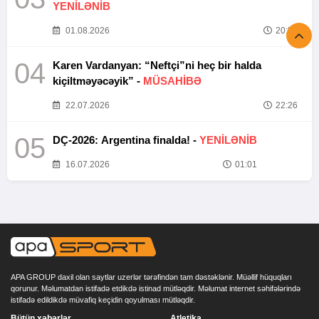
YENİLƏNİB
01.08.2026
20:52
04
Karen Vardanyan: “Neftçi”ni heç bir halda
kiçiltməyəcəyik” -
MÜSAHİBƏ
22.07.2026
22:26
05
DÇ-2026: Argentina finalda! -
YENİLƏNİB
16.07.2026
01:01
APA GROUP daxil olan saytlar uzerlər tərəfindən tam dəstəklənir. Müəllif hüquqları
qorunur. Məlumatdan istifadə etdikdə istinad mütləqdir. Məlumat internet səhifələrində
istifadə edildikdə müvafiq keçidin qoyulması mütləqdir.
Bütün xəbərlər
Atletika