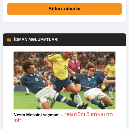
Bütün xəbərlər
İDMAN MƏLUMATLARI
Nesta Messini seçmədi –
“ƏN GÜCLÜ RONALDO
“
IDI”
V