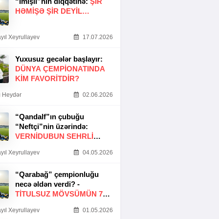
“İmişli”nin diqqətinə:
ŞIR
HƏMIŞƏ ŞIR DEYIL…
yıl Xeyrullayev
17.07.2026
Yuxusuz gecələr başlayır:
DÜNYA ÇEMPIONATINDA
KIM FAVORITDIR?
 Heydər
02.06.2026
“Qandalf”ın çubuğu
“Neftçi”nin üzərində:
VERNİDUBUN SEHRLİ
TOXUNUŞU
yıl Xeyrullayev
04.05.2026
“Qarabağ” çempionluğu
necə əldən verdi? -
TITULSUZ MÖVSÜMÜN 7
SƏBƏBI
yıl Xeyrullayev
01.05.2026