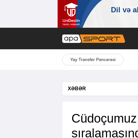
Yay Transfer Pəncərəsi
XƏBƏR
Cüdoçumuz
sıralamasın