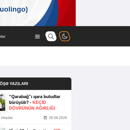
lar
ÖŞƏ YAZILARI
“Qarabağ”ı qara buludlar
bürüyüb? -
KEÇID
DÖVRÜNÜN AĞIRLIĞI
 Heydər
05.08.2026