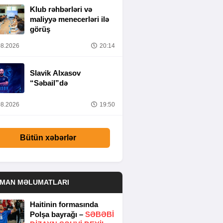
Klub rəhbərləri və
maliyyə menecerləri ilə
görüş
8.2026
20:14
Slavik Alxasov
“Səbail”də
8.2026
19:50
Bütün xəbərlər
DMAN MƏLUMATLARI
Haitinin formasında
Polşa bayrağı –
SƏBƏBI