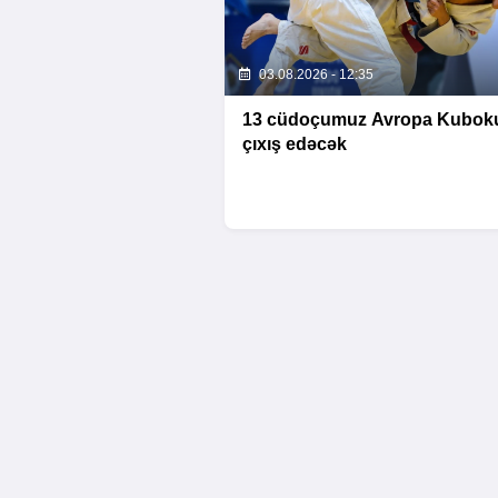
03.08.2026 - 12:35
13 cüdoçumuz Avropa Kubok
çıxış edəcək