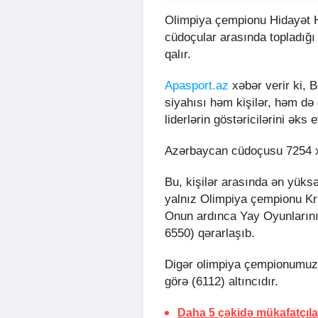
Olimpiya çempionu Hidayət H
cüdoçular arasında topladığı 
qalır.
Apasport.az
xəbər verir ki, 
siyahısı həm kişilər, həm də
liderlərin göstəricilərini əks et
Azərbaycan cüdoçusu 7254 xa
Bu, kişilər arasında ən yüks
yalnız Olimpiya çempionu Kri
Onun ardınca Yay Oyunlarının
6550) qərarlaşıb.
Digər olimpiya çempionumuz 
görə (6112) altıncıdır.
Daha 5 çəkidə mükafatçılar