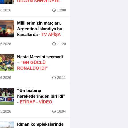
DIZAYN SƏHVI DEYIL
6.2026
12:08
Millilərimizin matçları,
Argentina-İslandiya bu
kanallarda -
TV AFİŞA
6.2026
11:20
Nesta Messini seçmədi
–
“ƏN GÜCLÜ
RONALDO IDI”
6.2026
20:11
“Ən biabırçı
hərəkətlərimdən biri idi”
-
ETIRAF -
VİDEO
5.2026
16:04
İdman komplekslərində