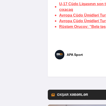
U-17 Cüdo Liqasının son t
çıxacaq
Avropa Cüdo Ümidləri Turn
Avropa Cüdo Ümidləri Turnir
Rüstəm Orucov: “Belə təşkil
APA Sport
OXŞAR XƏBƏRLƏR