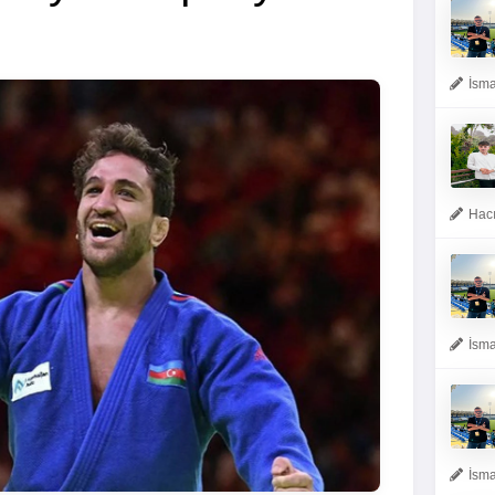
İsma
Hacı
İsma
İsma