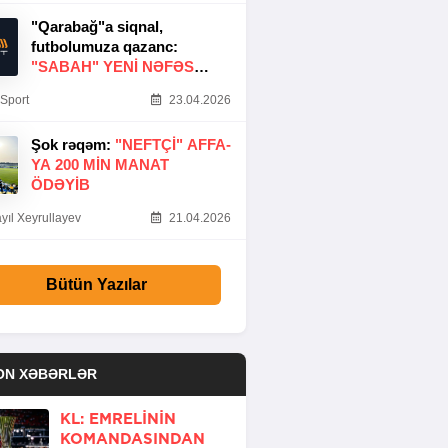
"Qarabağ"a siqnal,
futbolumuza qazanc:
"SABAH" YENI NƏFƏS
GƏTIRDI
Sport
23.04.2026
Şok rəqəm:
"NEFTÇI" AFFA-
YA 200 MIN MANAT
ÖDƏYIB
yıl Xeyrullayev
21.04.2026
Bütün Yazılar
ON XƏBƏRLƏR
KL: EMRELININ
KOMANDASINDAN