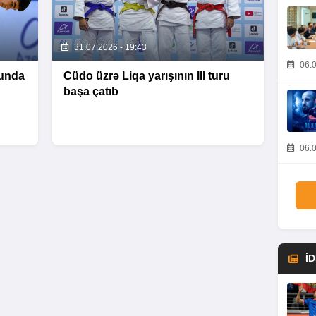
31.07.2026 - 19:43
06.0
unda
Cüdo üzrə Liqa yarışının III turu
başa çatıb
06.0
İ