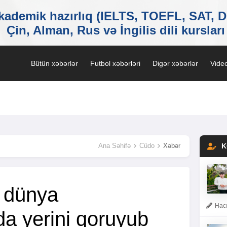
Bütün xəbərlər
Futbol xəbərləri
Digər xəbərlər
Video
Ana Səhifə
Cüdo
Xəbər
K
 dünya
Hacı
da yerini qoruyub