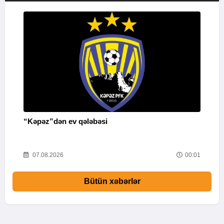
“Kəpəz”dən ev qələbəsi
Q
i
52
07.08.2026
00:01
Bütün xəbərlər