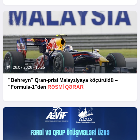
26.07.2026 - 15:25
"Bəhreyn" Qran-prisi Malayziyaya köçürüldü –
"Formula-1"dən
RƏSMI QƏRAR