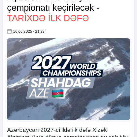
çempionatı keçiriləcək -
TARİXDƏ İLK DƏFƏ
16.06.2025 - 21:33
Azərbaycan 2027-ci ildə ilk dəfə Xizək