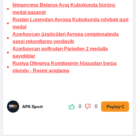
İdmançımız Belarus Açıq Kubokunda bürünc
medal qazandı
Ruslan Lunevdən Avropa Kubokunda növbəti qızıl
medal
Azərbaycan üzgüçüləri Avropa çempionatında
şəxsi rekordlarını yeniləyib
Azərbaycan qolfçuları Parisdən 2 medalla
qayıdıblar
Rusiya Olimpiya Komitəsinin hüquqları bərpa
olundu -
Rəsmi açıqlama
0
0
APA Sport
Paylaş