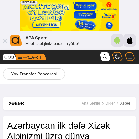
APA Sport
Mobil tətbiqimizi buradan yüklə!
Yay Transfer Pəncərəsi
XƏBƏR
Ana Səhifə
Digər
Xəbər
Azərbaycan ilk dəfə Xizək
Alpinizmi üzrə dünya