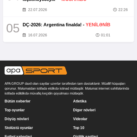
22.07.2026
22:26
05
DÇ-2026: Argentina finalda! -
YENİLƏNİB
16.07.2026
01:01
APA GROUP daxil olan saytlar uzerlər tərəfindən tam dəstəklənir. Müəllif hüquqları
qorunur. Məlumatdan istifadə etdikdə istinad mütləqdir. Məlumat internet səhifələrində
istifadə edildikdə müvafiq keçidin qoyulması mütləqdir.
Bütün xəbərlər
Atletika
Top oyunlar
Digər növləri
Döyüş növləri
Videolar
Stolüstü oyunlar
Top 10
Futbol xəbərləri
Gizlilik şərtləri