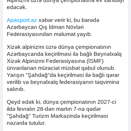
Alpinizmi üzrə dünya çempionatına ev sahibliyi
edəcək.
Apasport.az
xəbər verir ki, bu barədə
Azərbaycan Qış İdman Növləri
Federasiyasından məlumat yayıb.
Xizək alpinizmi üzrə dünya çempionatının
Azərbaycanda keçirilməsi ilə bağlı Beynəlxalq
Xizək Alpinizmi Federasiyasına (İSMF)
ünvanlanan müraciət müsbət qəbul olunub.
Yarışın "Şahdağ"da keçirilməsi ilə bağlı qərar
verilib və beynəlxalq federasiyanın təqviminə
salınıb.
Qeyd edək ki, dünya çempionatının 2027-ci
ildə fevralın 28-dən martın 7-nə qədər
"Şahdağ" Turizm Mərkəzində keçirilməsi
nəzərdə tutulur.