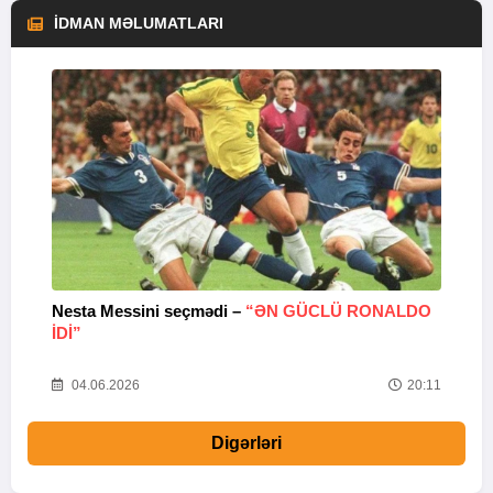
İDMAN MƏLUMATLARI
Nesta Messini seçmədi –
“ƏN GÜCLÜ RONALDO
“
IDI”
V
20
04.06.2026
20:11
Digərləri