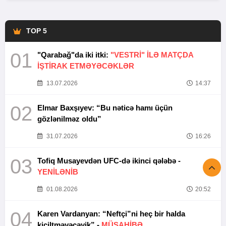
TOP 5
01
"Qarabağ"da iki itki:
"VESTRİ" İLƏ MATÇDA
İŞTİRAK ETMƏYƏCƏKLƏR
13.07.2026
14:37
02
Elmar Baxşıyev: “Bu nəticə hamı üçün
gözlənilməz oldu”
31.07.2026
16:26
03
Tofiq Musayevdən UFC-də ikinci qələbə -
YENİLƏNİB
01.08.2026
20:52
04
Karen Vardanyan: “Neftçi”ni heç bir halda
kiçiltməyəcəyik” -
MÜSAHİBƏ