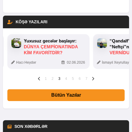
KÖŞƏ YAZILARI
Yuxusuz gecələr başlayır:
“Qandalf”
DÜNYA ÇEMPIONATINDA
“Neftçi”ni
KIM FAVORITDIR?
VERNİDUB
TOXUNUŞ
Hacı Heydər
02.06.2026
İsmayıl Xeyrullaye
1
2
3
4
5
6
7
Bütün Yazılar
SON XƏBƏRLƏR