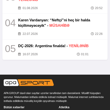
01.08.2026
20:52
04
Karen Vardanyan: “Neftçi”ni heç bir halda
kiçiltməyəcəyik” -
MÜSAHİBƏ
22.07.2026
22:26
05
DÇ-2026: Argentina finalda! -
YENİLƏNİB
16.07.2026
01:01
APA GROUP daxil olan saytlar uzerlər tərəfindən tam dəstəklənir. Müəllif hüquqları
qorunur. Məlumatdan istifadə etdikdə istinad mütləqdir. Məlumat internet səhifələrində
istifadə edildikdə müvafiq keçidin qoyulması mütləqdir.
Bütün xəbərlər
Atletika