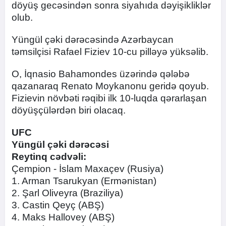
döyüş gecəsindən sonra siyahıda dəyişikliklər
olub.
Yüngül çəki dərəcəsində Azərbaycan
təmsilçisi Rafael Fiziev 10-cu pilləyə yüksəlib.
O, İqnasio Bahamondes üzərində qələbə
qazanaraq Renato Moykanonu geridə qoyub.
Fizievin növbəti rəqibi ilk 10-luqda qərarlaşan
döyüşçülərdən biri olacaq.
UFC
Yüngül çəki dərəcəsi
Reytinq cədvəli:
Çempion - İslam Maxaçev (Rusiya)
1. Arman Tsarukyan (Ermənistan)
2. Şarl Oliveyra (Braziliya)
3. Castin Qeyç (ABŞ)
4. Maks Hallovey (ABŞ)