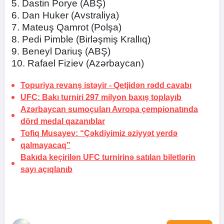
5. Dastin Porye (ABŞ)
6. Dan Huker (Avstraliya)
7. Mateuş Qamrot (Polşa)
8. Pedi Pimble (Birləşmiş Krallıq)
9. Beneyl Dariuş (ABŞ)
10. Rafael Fiziev (Azərbaycan)
Topuriya revanş istəyir -
Qetjidən rədd cavabı
UFC: Bakı turniri 297 milyon baxış toplayıb
Azərbaycan sumoçuları Avropa çempionatında
dörd medal qazanıblar
Tofiq Musayev:
“Çəkdiyimiz əziyyət yerdə
qalmayacaq”
Bakıda keçirilən UFC turnirinə satılan biletlərin
sayı açıqlanıb