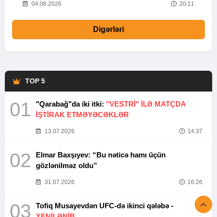
20
04.06.2026
20:11
Digərləri
TOP 5
01
"Qarabağ"da iki itki:
"VESTRİ" İLƏ MATÇDA
İŞTİRAK ETMƏYƏCƏKLƏR
13.07.2026
14:37
02
Elmar Baxşıyev: “Bu nəticə hamı üçün
gözlənilməz oldu”
31.07.2026
16:26
03
Tofiq Musayevdən UFC-də ikinci qələbə -
YENİLƏNİB