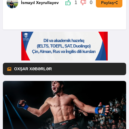
1
0
İsmayıl Xeyrullayev
Paylaş
OXŞAR XƏBƏRLƏR