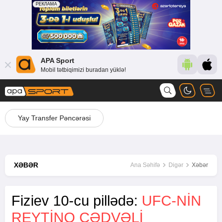
APA Sport
Mobil tətbiqimizi buradan yüklə!
Yay Transfer Pəncərəsi
XƏBƏR
Ana Səhifə
Digər
Xəbər
Fiziev 10-cu pillədə:
UFC-NIN
REYTINQ CƏDVƏLI