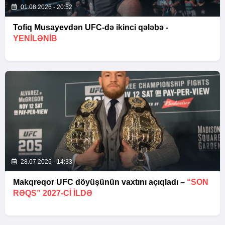
01.08.2026 - 20:52
Tofiq Musayevdən UFC-də ikinci qələbə -
YENİLƏNİB
28.07.2026 - 14:33
Makqreqor UFC döyüşünün vaxtını açıqladı –
“SON
RƏQS” 2027-CI ILDƏ