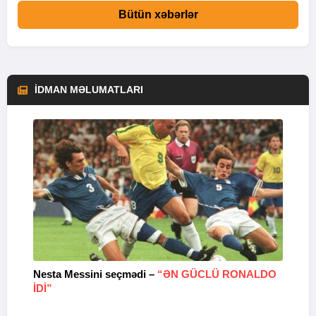
Bütün xəbərlər
İDMAN MƏLUMATLARI
Nesta Messini seçmədi –
“ƏN GÜCLÜ RONALDO
“
IDI”
V