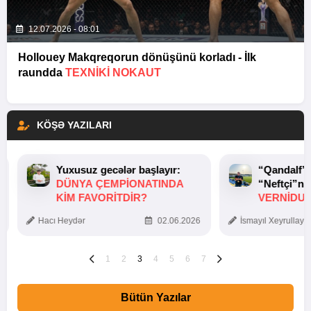
12.07.2026 - 08:01
Hollouey Makqreqorun dönüşünü korladı - İlk
raundda
TEXNIKI NOKAUT
KÖŞƏ YAZILARI
Yuxusuz gecələr başlayır:
“Qandalf”
DÜNYA ÇEMPIONATINDA
“Neftçi”ni
KIM FAVORITDIR?
VERNİDUB
TOXUNUŞ
Hacı Heydər
02.06.2026
İsmayıl Xeyrullaye
1
2
3
4
5
6
7
Bütün Yazılar