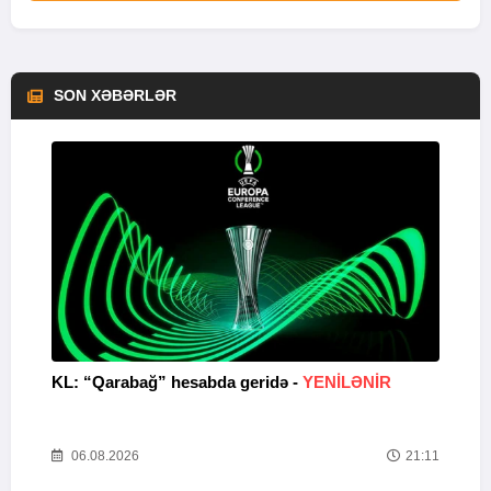
SON XƏBƏRLƏR
KL: “Qarabağ” hesabda geridə -
YENİLƏNİR
K
Y
22
06.08.2026
21:11