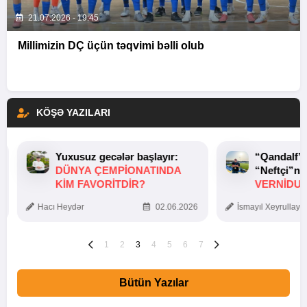
21.07.2026 - 19:45
Millimizin DÇ üçün təqvimi bəlli olub
KÖŞƏ YAZILARI
Yuxusuz gecələr başlayır:
“Qandalf”
DÜNYA ÇEMPIONATINDA
“Neftçi”ni
KIM FAVORITDIR?
VERNİDUB
TOXUNUŞ
Hacı Heydər
02.06.2026
İsmayıl Xeyrullaye
1
2
3
4
5
6
7
Bütün Yazılar