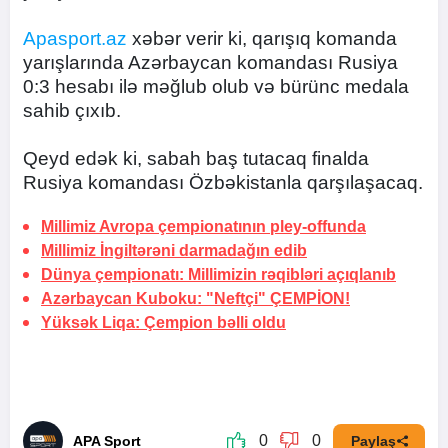
Apasport.az
xəbər verir ki, qarışıq komanda
yarışlarında Azərbaycan komandası Rusiya
0:3 hesabı ilə məğlub olub və bürünc medala
sahib çıxıb.
Qeyd edək ki, sabah baş tutacaq finalda
Rusiya komandası Özbəkistanla qarşılaşacaq.
Millimiz Avropa çempionatının pley-offunda
Millimiz İngiltərəni darmadağın edib
Dünya çempionatı: Millimizin rəqibləri açıqlanıb
Azərbaycan Kuboku:
"Neftçi" ÇEMPİON!
Yüksək Liqa: Çempion bəlli oldu
0
0
APA Sport
Paylaş