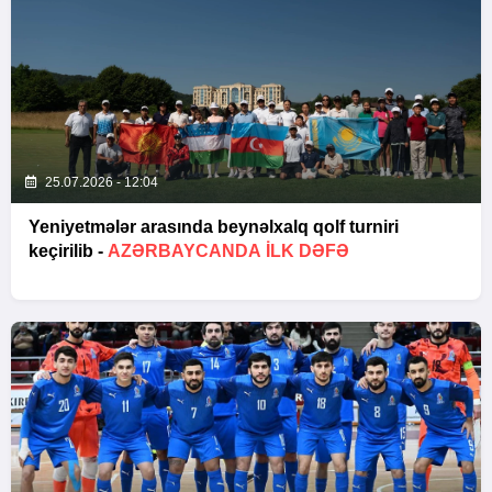
25.07.2026 - 12:04
Yeniyetmələr arasında beynəlxalq qolf turniri
keçirilib -
AZƏRBAYCANDA ILK DƏFƏ