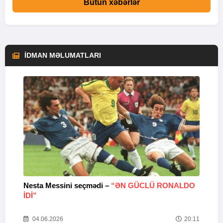
Bütün xəbərlər
İDMAN MƏLUMATLARI
Nesta Messini seçmədi –
“ƏN GÜCLÜ RONALDO
“
IDI”
V
20
04.06.2026
20:11