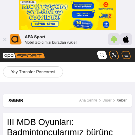
APA Sport
Mobil tətbiqimizi buradan yüklə!
Yay Transfer Pəncərəsi
XƏBƏR
Ana Səhifə
Digər
Xəbər
III MDB Oyunları:
Badmintonçularımız bürünc