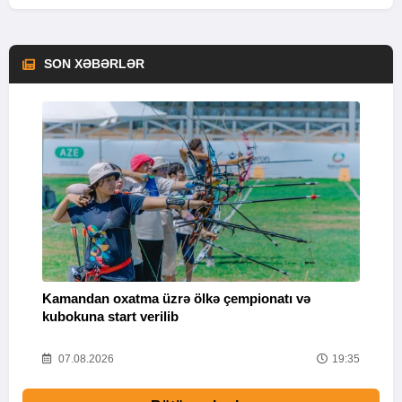
SON XƏBƏRLƏR
Kamandan oxatma üzrə ölkə çempionatı və
V
kubokuna start verilib
“
Ü
57
07.08.2026
19:35