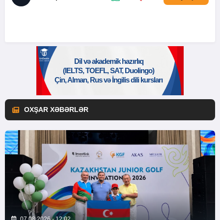
OXŞAR XƏBƏRLƏR
07.08.2026 - 12:02