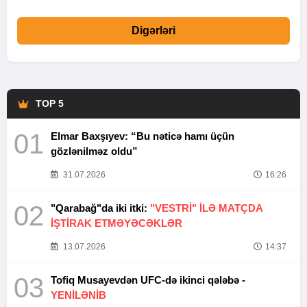
Digərləri
TOP 5
01
Elmar Baxşıyev: “Bu nəticə hamı üçün
gözlənilməz oldu”
31.07.2026
16:26
02
"Qarabağ"da iki itki:
"VESTRİ" İLƏ MATÇDA
İŞTİRAK ETMƏYƏCƏKLƏR
13.07.2026
14:37
03
Tofiq Musayevdən UFC-də ikinci qələbə -
YENİLƏNİB