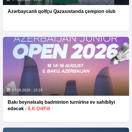
Azərbaycanlı qolfçu Qazaxıstanda çempion olub
07.08.2026 - 10:18
Bakı beynəlxalq badminton turnirinə ev sahibliyi
edəcək -
İLK DƏFƏ