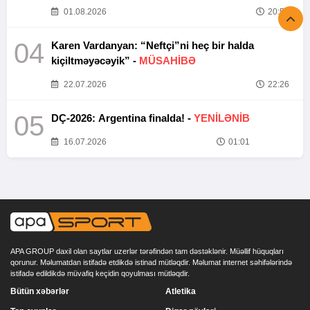
01.08.2026
20:52
04
Karen Vardanyan: “Neftçi”ni heç bir halda
kiçiltməyəcəyik” -
MÜSAHİBƏ
22.07.2026
22:26
05
DÇ-2026: Argentina finalda! -
YENİLƏNİB
16.07.2026
01:01
APA GROUP daxil olan saytlar uzerlər tərəfindən tam dəstəklənir. Müəllif hüquqları
qorunur. Məlumatdan istifadə etdikdə istinad mütləqdir. Məlumat internet səhifələrində
istifadə edildikdə müvafiq keçidin qoyulması mütləqdir.
Bütün xəbərlər
Atletika