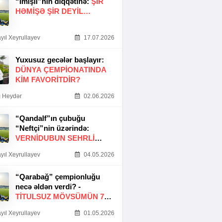
“İmişli”nin diqqətinə:
ŞIR
HƏMIŞƏ ŞIR DEYIL…
yıl Xeyrullayev
17.07.2026
Yuxusuz gecələr başlayır:
DÜNYA ÇEMPIONATINDA
KIM FAVORITDIR?
 Heydər
02.06.2026
“Qandalf”ın çubuğu
“Neftçi”nin üzərində:
VERNİDUBUN SEHRLİ
TOXUNUŞU
yıl Xeyrullayev
04.05.2026
“Qarabağ” çempionluğu
necə əldən verdi? -
TITULSUZ MÖVSÜMÜN 7
SƏBƏBI
yıl Xeyrullayev
01.05.2026