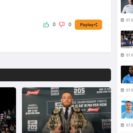
07.0
0
0
Paylaş
07.0
07.0
07.0