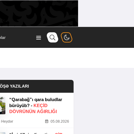
lar
ÖŞƏ YAZILARI
“Qarabağ”ı qara buludlar
bürüyüb? -
KEÇID
DÖVRÜNÜN AĞIRLIĞI
 Heydər
05.08.2026