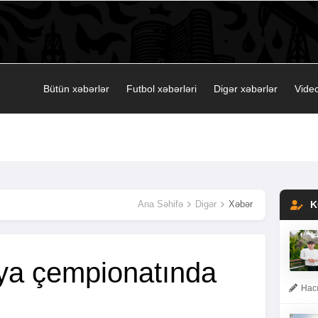
Bütün xəbərlər
Futbol xəbərləri
Digər xəbərlər
Video
Ana Səhifə
Digər
Xəbər
K
nya çempionatında
Hacı