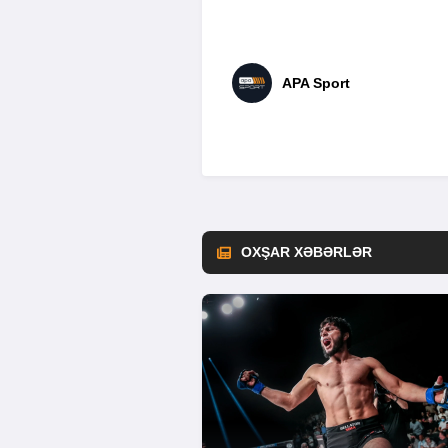
APA Sport
OXŞAR XƏBƏRLƏR