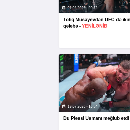
01.08.2026 - 20:52
Tofiq Musayevdən UFC-də ikin
qələbə -
YENİLƏNİB
19.07.2026 - 10:54
Du Plessi Usmanı məğlub etdi