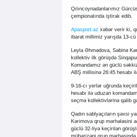
Qılıncoynadanlarımız Gürcüst
çempionatında iştirak edib.
Apasport.az
xəbər verir ki, 
ibarət millimiz yarışda 13-cü
Leyla Əhmədova, Səbinə Kəri
kollektiv ilk görüşdə Sinqapu
Komandamız ən güclü səkkiz
ABŞ millisinə 26:45 hesabı i
9-16-cı yerlər uğrunda keçiri
hesabı ilə uduzan komandam
seçmə kollektivlərinə qalib gə
Qadın sablyaçıların şəxsi ya
Kərimova qrup mərhələsini ad
güclü 32-liyə keçirilən görü
mübarizəni qrup mərhəsində 