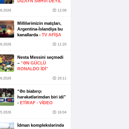
DIZAYN SƏHVI DEYIL
6.2026
12:08
Millilərimizin matçları,
Argentina-İslandiya bu
kanallarda -
TV AFİŞA
6.2026
11:20
Nesta Messini seçmədi
–
“ƏN GÜCLÜ
RONALDO IDI”
6.2026
20:11
“Ən biabırçı
hərəkətlərimdən biri idi”
-
ETIRAF -
VİDEO
5.2026
16:04
İdman komplekslərində