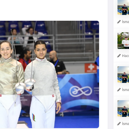
İsma
Hacı
İsma
İsma