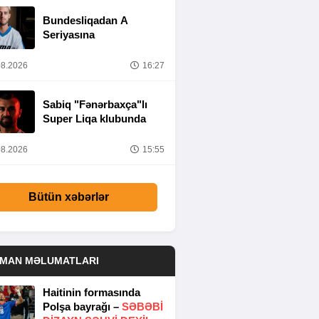
Bundesliqadan A
Seriyasına
8.2026
16:27
Sabiq "Fənərbaxça"lı
Super Liqa klubunda
8.2026
15:55
Bütün xəbərlər
DMAN MƏLUMATLARI
Haitinin formasında
Polşa bayrağı –
SƏBƏBI