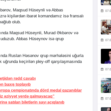
ərov, Maqsud Hüseynli və Abbas
07.0
rə kişilərdən ibarət komandamız isə fransalı
məğlub olub.
rışında Maqsud Hüseynli, Murad Əkbərov və
uduzub. Abbas Hüseynov isə qrup
07.0
şında Ruslan Həsənov qrup mərhələsini uğurla
 uğrunda keçirilən pley-off qarşılaşmasında
07.0
etjidən rədd cavabı
on baxış toplayıb
ropa çempionatında dörd medal qazanıblar
iz əziyyət yerdə qalmayacaq”
07.0
inə satılan biletlərin sayı açıqlanıb