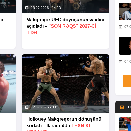
28.07.2026 - 14:33
ci
Makqreqor UFC döyüşünün vaxtını
açıqladı –
“SON RƏQS” 2027-CI
07.0
ILDƏ
07.0
İ
12.07.2026 - 08:01
Hollouey Makqreqorun dönüşünü
korladı - İlk raundda
TEXNIKI