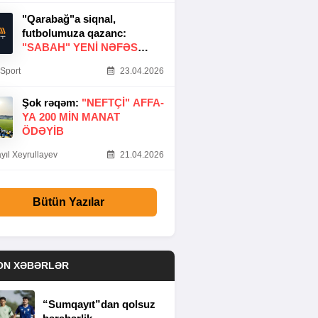
"Qarabağ"a siqnal,
futbolumuza qazanc:
"SABAH" YENI NƏFƏS
GƏTIRDI
Sport
23.04.2026
Şok rəqəm:
"NEFTÇI" AFFA-
YA 200 MIN MANAT
ÖDƏYIB
yıl Xeyrullayev
21.04.2026
Bütün Yazılar
ON XƏBƏRLƏR
“Sumqayıt”dan qolsuz