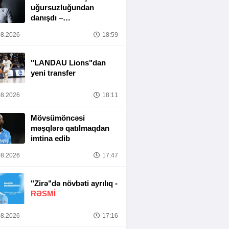
uğursuzluğundan
danışdı –
“MƏSULIYYƏT
8.2026
18:59
TAMAMILƏ MƏNIM
ÜZƏRIMDƏDIR”
"LANDAU Lions"dan
yeni transfer
8.2026
18:11
Mövsümöncəsi
məşqlərə qatılmaqdan
imtina edib
8.2026
17:47
"Zirə"də növbəti ayrılıq -
RƏSMİ
8.2026
17:16