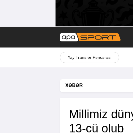
Yay Transfer Pəncərəsi
XƏBƏR
Millimiz dü
13-cü olub