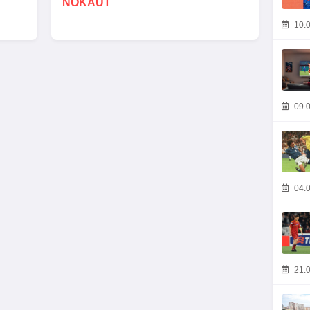
NOKAUT
10.0
09.0
04.0
21.0