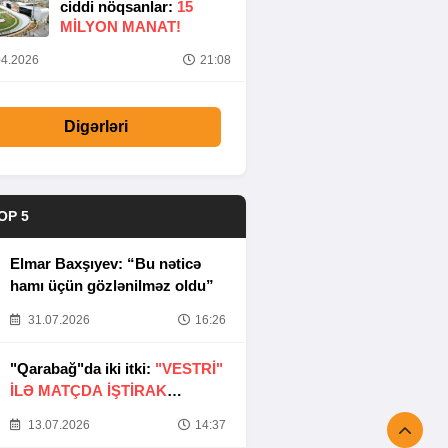
ciddi nöqsanlar:
15
MILYON MANAT!
4.2026
21:08
Digərləri
OP 5
Elmar Baxşıyev: “Bu nəticə
hamı üçün gözlənilməz oldu”
31.07.2026
16:26
"Qarabağ"da iki itki:
"VESTRİ"
İLƏ MATÇDA İŞTİRAK
ETMƏYƏCƏKLƏR
13.07.2026
14:37