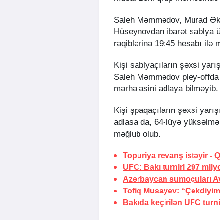
Saleh Məmmədov, Murad Əkb
Hüseynovdan ibarət sablya üz
rəqiblərinə 19:45 hesabı ilə 
Kişi sablyaçıların şəxsi ya
Saleh Məmmədov pley-offda 
mərhələsini adlaya bilməyib.
Kişi şpaqaçıların şəxsi yarı
adlasa da, 64-lüyə yüksəlmək
məğlub olub.
Topuriya revanş istəyir -
Q
UFC: Bakı turniri 297 mily
Azərbaycan sumoçuları Av
Tofiq Musayev:
“Çəkdiyim
Bakıda keçirilən UFC turnir