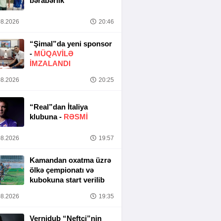
bərabərlik
8.2026
20:46
“Şimal”da yeni sponsor
-
MÜQAVİLƏ
İMZALANDI
8.2026
20:25
“Real”dan İtaliya
klubuna -
RƏSMİ
8.2026
19:57
Kamandan oxatma üzrə
ölkə çempionatı və
kubokuna start verilib
8.2026
19:35
Vernidub “Neftçi”nin