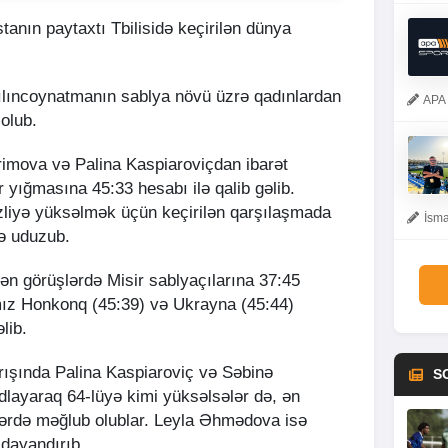
anın paytaxtı Tbilisidə keçirilən dünya
qılıncoynatmanın sablya növü üzrə qadınlardan
APA 
 olub.
mova və Palina Kaspiaroviçdan ibarət
r yığmasına 45:33 hesabı ilə qalib gəlib.
liyə yüksəlmək üçün keçirilən qarşılaşmada
İsma
lə uduzub.
lən görüşlərdə Misir sablyaçılarına 37:45
ız Honkonq (45:39) və Ukrayna (45:44)
lib.
rışında Palina Kaspiaroviç və Səbinə
S
layaraq 64-lüyə kimi yüksəlsələr də, ən
şlərdə məğlub olublar. Leyla Əhmədova isə
dayandırıb.