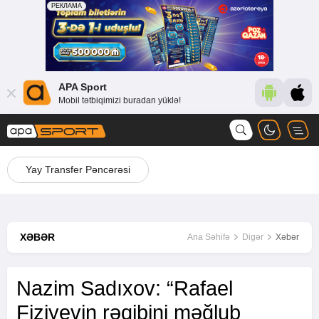
APA Sport
Mobil tətbiqimizi buradan yüklə!
Yay Transfer Pəncərəsi
XƏBƏR
Ana Səhifə
Digər
Xəbər
Nazim Sadıxov: “Rafael
Fiziyevin rəqibini məğlub