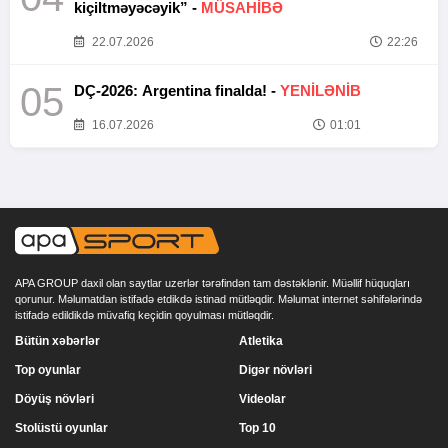
kiçiltməyəcəyik” -
MÜSAHİBƏ
22.07.2026
22:26
05
DÇ-2026: Argentina finalda! -
YENİLƏNİB
16.07.2026
01:01
APA GROUP daxil olan saytlar uzerlər tərəfindən tam dəstəklənir. Müəllif hüquqları
qorunur. Məlumatdan istifadə etdikdə istinad mütləqdir. Məlumat internet səhifələrində
istifadə edildikdə müvafiq keçidin qoyulması mütləqdir.
Bütün xəbərlər
Atletika
Top oyunlar
Digər növləri
Döyüş növləri
Videolar
Stolüstü oyunlar
Top 10