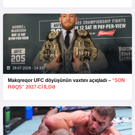
28.07.2026 - 14:33
Makqreqor UFC döyüşünün vaxtını açıqladı –
“SON
RƏQS” 2027-CI ILDƏ