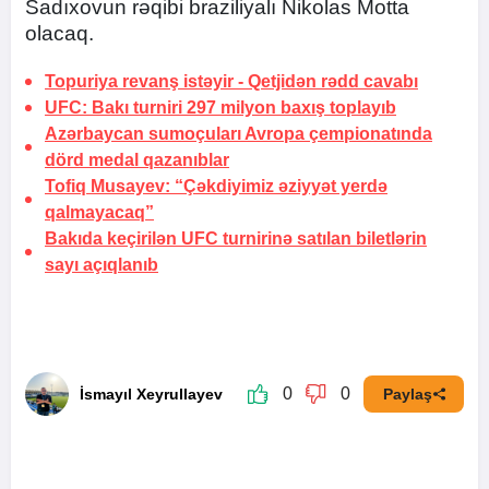
Sadıxovun rəqibi braziliyalı Nikolas Motta
olacaq.
Topuriya revanş istəyir -
Qetjidən rədd cavabı
UFC: Bakı turniri 297 milyon baxış toplayıb
Azərbaycan sumoçuları Avropa çempionatında
dörd medal qazanıblar
Tofiq Musayev:
“Çəkdiyimiz əziyyət yerdə
qalmayacaq”
Bakıda keçirilən UFC turnirinə satılan biletlərin
sayı açıqlanıb
0
0
İsmayıl Xeyrullayev
Paylaş