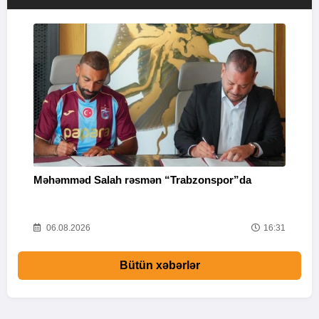
Məhəmməd Salah rəsmən “Trabzonspor”da
“
33
06.08.2026
16:31
Bütün xəbərlər