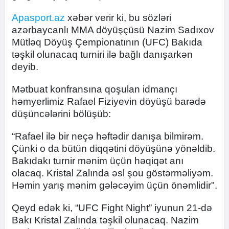
Apasport.az
xəbər verir ki, bu sözləri
azərbaycanlı MMA döyüşçüsü Nazim Sadıxov
Mütləq Döyüş Çempionatının (UFC) Bakıda
təşkil olunacaq turniri ilə bağlı danışarkən
deyib.
Mətbuat konfransına qoşulan idmançı
həmyerlimiz Rafael Fiziyevin döyüşü barədə
düşüncələrini bölüşüb:
“Rafael ilə bir neçə həftədir danışa bilmirəm.
Çünki o da bütün diqqətini döyüşünə yönəldib.
Bakıdakı turnir mənim üçün həqiqət anı
olacaq. Kristal Zalında əsl şou göstərməliyəm.
Həmin yarış mənim gələcəyim üçün önəmlidir".
Qeyd edək ki, “UFC Fight Night” iyunun 21-də
Bakı Kristal Zalında təşkil olunacaq. Nazim