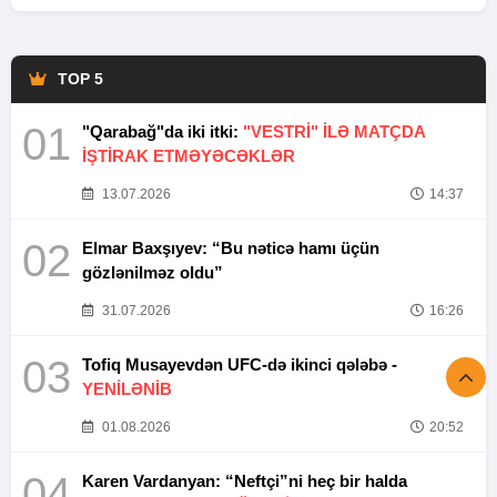
TOP 5
01
"Qarabağ"da iki itki:
"VESTRİ" İLƏ MATÇDA
İŞTİRAK ETMƏYƏCƏKLƏR
13.07.2026
14:37
02
Elmar Baxşıyev: “Bu nəticə hamı üçün
gözlənilməz oldu”
31.07.2026
16:26
03
Tofiq Musayevdən UFC-də ikinci qələbə -
YENİLƏNİB
01.08.2026
20:52
04
Karen Vardanyan: “Neftçi”ni heç bir halda