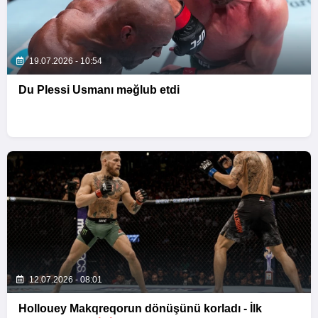
19.07.2026 - 10:54
Du Plessi Usmanı məğlub etdi
12.07.2026 - 08:01
Hollouey Makqreqorun dönüşünü korladı - İlk