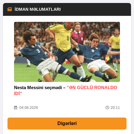
İDMAN MƏLUMATLARI
Nesta Messini seçmədi –
“ƏN GÜCLÜ RONALDO
“
IDI”
V
20
04.06.2026
20:11
Digərləri