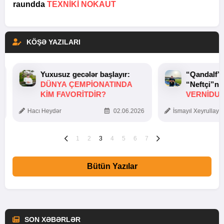
raundda
TEXNIKI NOKAUT
KÖŞƏ YAZILARI
Yuxusuz gecələr başlayır:
“Qandalf”
DÜNYA ÇEMPIONATINDA
“Neftçi”ni
KIM FAVORITDIR?
VERNİDUB
TOXUNUŞ
Hacı Heydər
02.06.2026
İsmayıl Xeyrullaye
1
2
3
4
5
6
7
Bütün Yazılar
SON XƏBƏRLƏR