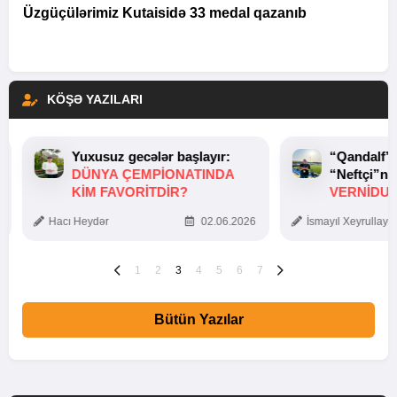
Üzgüçülərimiz Kutaisidə 33 medal qazanıb
KÖŞƏ YAZILARI
Yuxusuz gecələr başlayır:
“Qandalf”
DÜNYA ÇEMPIONATINDA
“Neftçi”ni
KIM FAVORITDIR?
VERNİDUB
TOXUNUŞ
Hacı Heydər
02.06.2026
İsmayıl Xeyrullaye
1
2
3
4
5
6
7
Bütün Yazılar