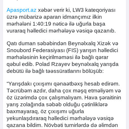
Apasport.az
xəbər verir ki, LW3 kateqoriyası
üzrə mübarizə aparan idmançımız ilkin
mərhələni 1:40:19 nəticə ilə uğurla başa
vuraraq həlledici mərhələyə vəsiqə qazanıb.
Qatı duman səbəbindən Beynəlxalq Xizək və
Snoubord Federasiyası (FIS) yarışın həlledici
mərhələsinin keçirilməməsi ilə bağlı qərar
qəbul edib. Polad Rzayev beynəlxalq yarışda
debütü ilə bağlı təəssüratlarını bölüşüb:
“Yarışdakı çıxışımı qənaətbəxş hesab edirəm.
Təcrübəm azdır, daha çox məşq etməliyəm və
öz üzərimdə çox çalışmalıyam. Hava şəraitinin
yarış zolağında səbəb olduğu çətinliklərə
baxmayaraq, öz çıxışımı uğurla
yekunlaşdıraraq həlledici mərhələyə vəsiqə
qazana bildim. Növbəti turnirlərdə də əlimdən