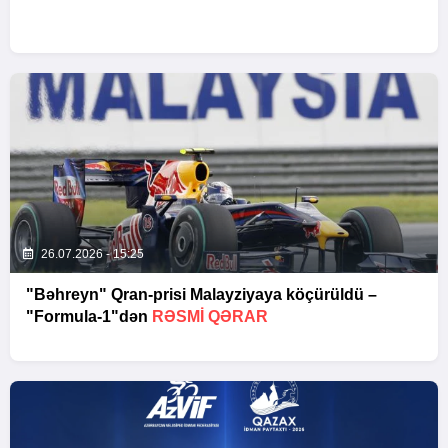
26.07.2026 - 15:25
"Bəhreyn" Qran-prisi Malayziyaya köçürüldü –
"Formula-1"dən
RƏSMI QƏRAR