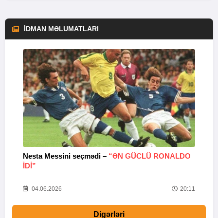
İDMAN MƏLUMATLARI
Nesta Messini seçmədi –
“ƏN GÜCLÜ RONALDO
“
IDI”
V
20
04.06.2026
20:11
Digərləri