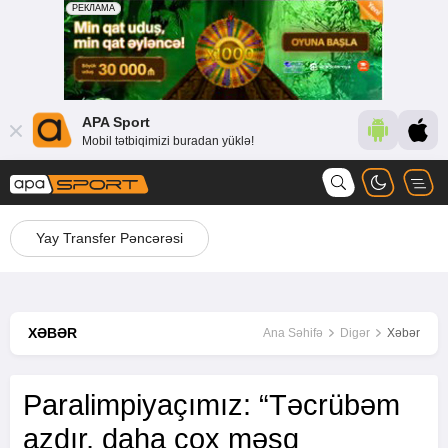
APA Sport
Mobil tətbiqimizi buradan yüklə!
Yay Transfer Pəncərəsi
XƏBƏR
Ana Səhifə
Digər
Xəbər
Paralimpiyaçımız: “Təcrübəm
azdır, daha çox məşq