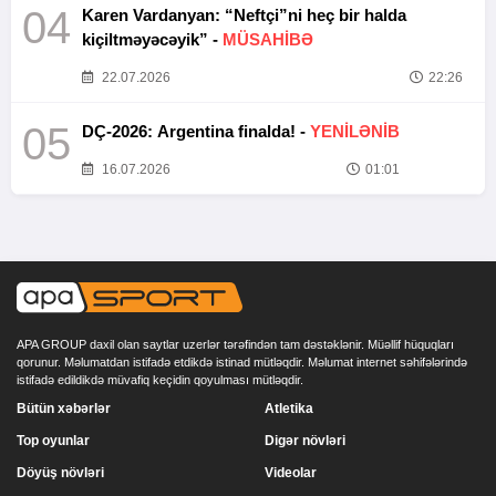
04
Karen Vardanyan: “Neftçi”ni heç bir halda
kiçiltməyəcəyik” -
MÜSAHİBƏ
22.07.2026
22:26
05
DÇ-2026: Argentina finalda! -
YENİLƏNİB
16.07.2026
01:01
APA GROUP daxil olan saytlar uzerlər tərəfindən tam dəstəklənir. Müəllif hüquqları
qorunur. Məlumatdan istifadə etdikdə istinad mütləqdir. Məlumat internet səhifələrində
istifadə edildikdə müvafiq keçidin qoyulması mütləqdir.
Bütün xəbərlər
Atletika
Top oyunlar
Digər növləri
Döyüş növləri
Videolar