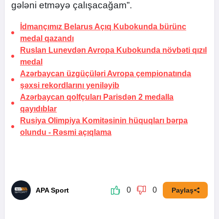
gələni etməyə çalışacağam”.
İdmançımız Belarus Açıq Kubokunda bürünc
medal qazandı
Ruslan Lunevdən Avropa Kubokunda növbəti qızıl
medal
Azərbaycan üzgüçüləri Avropa çempionatında
şəxsi rekordlarını yeniləyib
Azərbaycan qolfçuları Parisdən 2 medalla
qayıdıblar
Rusiya Olimpiya Komitəsinin hüquqları bərpa
olundu -
Rəsmi açıqlama
0
0
APA Sport
Paylaş