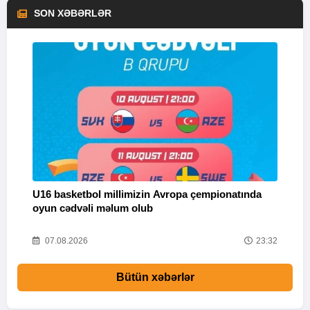
SON XƏBƏRLƏR
U16 basketbol millimizin Avropa çempionatında
M
oyun cədvəli məlum olub
58
07.08.2026
23:32
Bütün xəbərlər