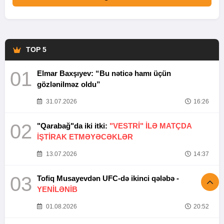
TOP 5
01
Elmar Baxşıyev: “Bu nəticə hamı üçün
gözlənilməz oldu”
31.07.2026
16:26
02
"Qarabağ"da iki itki:
"VESTRİ" İLƏ MATÇDA
İŞTİRAK ETMƏYƏCƏKLƏR
13.07.2026
14:37
03
Tofiq Musayevdən UFC-də ikinci qələbə -
YENİLƏNİB
01.08.2026
20:52