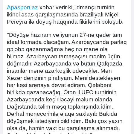
Apasport.az
xəbər verir ki, idmançı turnirin
ikinci əsas qarşılaşmasında braziliyalı Miçel
Pereyra ilə döyüş haqqında fikirlərini bölüşüb.
"Döyüşə hazıram və iyunun 27-nə qədər tam
ideal formada olacağam. Azərbaycanda parlaq
qələbə qazanmağıma heç nə mane ola
bilməz. Azərbaycan tamaşaçısı mənim üçün
doğmadır. Azərbaycanda və bütün Qafqazda
insanlar mənə azarkeşlik edəcəklər. Mən
Xəzər dənizinin piratıyam. Məni dəstəkləyən
hər kəsi arenaya dəvət edirəm. Qələbəni
birlikdə qazanacağıq. Ötən il UFC turnirinin
Azərbaycanda keçiriləcəyi məlum olanda
Dağıstanda təlim-məşq toplanışında idim.
Dərhal menecerimlə əlaqə saxlayıb Bakıda
döyüşmək istədiyimi bildirdim. Bakı çox yaxın
olsa da, həmin vaxt bu qarşılaşma alınmadı.