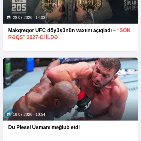
28.07.2026 - 14:33
Makqreqor UFC döyüşünün vaxtını açıqladı –
“SON
RƏQS” 2027-CI ILDƏ
19.07.2026 - 10:54
Du Plessi Usmanı məğlub etdi