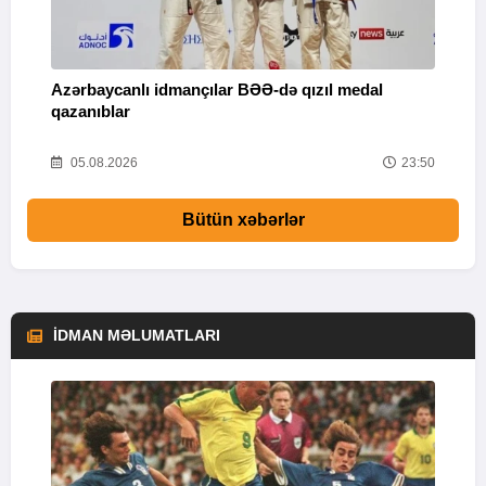
Azərbaycanlı idmançılar BƏƏ-də qızıl medal
Ç
qazanıblar
Y
01
05.08.2026
23:50
Bütün xəbərlər
İDMAN MƏLUMATLARI