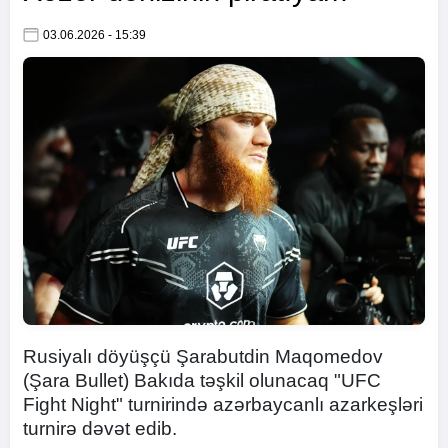
03.06.2026 - 15:39
Rusiyalı döyüşçü Şarabutdin Maqomedov
(Şara Bullet) Bakıda təşkil olunacaq "UFC
Fight Night" turnirində azərbaycanlı azarkeşləri
turnirə dəvət edib.