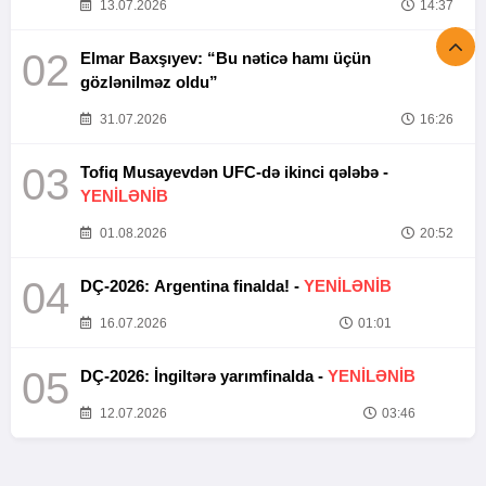
13.07.2026
14:37
02
Elmar Baxşıyev: “Bu nəticə hamı üçün
gözlənilməz oldu”
31.07.2026
16:26
03
Tofiq Musayevdən UFC-də ikinci qələbə -
YENİLƏNİB
01.08.2026
20:52
04
DÇ-2026: Argentina finalda! -
YENİLƏNİB
16.07.2026
01:01
05
DÇ-2026: İngiltərə yarımfinalda -
YENİLƏNİB
12.07.2026
03:46