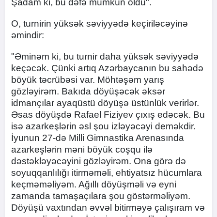
Şadam ki, bu dəfə mümkün oldu".
O, turnirin yüksək səviyyədə keçiriləcəyinə
əmindir:
"Əminəm ki, bu turnir daha yüksək səviyyədə
keçəcək. Çünki artıq Azərbaycanın bu sahədə
böyük təcrübəsi var. Möhtəşəm yarış
gözləyirəm. Bakıda döyüşəcək əksər
idmançılar ayaqüstü döyüşə üstünlük verirlər.
Əsas döyüşdə Rafael Fiziyev çıxış edəcək. Bu
isə azarkeşlərin əsl şou izləyəcəyi deməkdir.
İyunun 27-də Milli Gimnastika Arenasında
azarkeşlərin məni böyük coşqu ilə
dəstəkləyəcəyini gözləyirəm. Ona görə də
soyuqqanlılığı itirməməli, ehtiyatsız hücumlara
keçməməliyəm. Ağıllı döyüşməli və eyni
zamanda tamaşaçılara şou göstərməliyəm.
Döyüşü vaxtından əvvəl bitirməyə çalışıram və