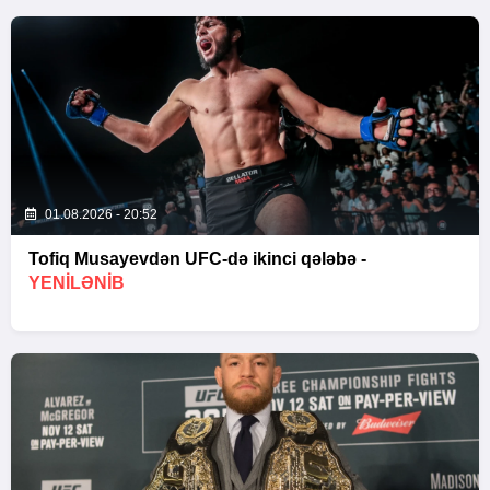
01.08.2026 - 20:52
Tofiq Musayevdən UFC-də ikinci qələbə -
YENİLƏNİB