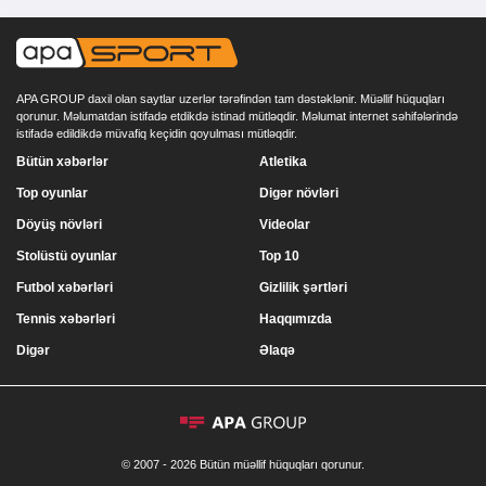
APA GROUP daxil olan saytlar uzerlər tərəfindən tam dəstəklənir. Müəllif hüquqları
qorunur. Məlumatdan istifadə etdikdə istinad mütləqdir. Məlumat internet səhifələrində
istifadə edildikdə müvafiq keçidin qoyulması mütləqdir.
Bütün xəbərlər
Atletika
Top oyunlar
Digər növləri
Döyüş növləri
Videolar
Stolüstü oyunlar
Top 10
Futbol xəbərləri
Gizlilik şərtləri
Tennis xəbərləri
Haqqımızda
Digər
Əlaqə
© 2007 - 2026 Bütün müəllif hüquqları qorunur.