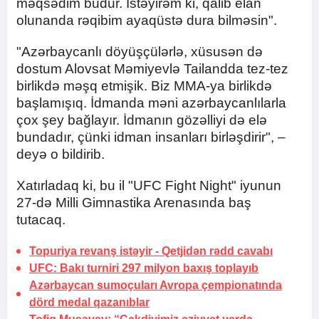
məqsədim budur. İstəyirəm ki, qalib elan
olunanda rəqibim ayaqüstə dura bilməsin".
"Azərbaycanlı döyüşçülərlə, xüsusən də
dostum Alovsat Məmiyevlə Tailandda tez-tez
birlikdə məşq etmişik. Biz MMA-ya birlikdə
başlamışıq. İdmanda məni azərbaycanlılarla
çox şey bağlayır. İdmanın gözəlliyi də elə
bundadır, çünki idman insanları birləşdirir", –
deyə o bildirib.
Xatırladaq ki, bu il "UFC Fight Night" iyunun
27-də Milli Gimnastika Arenasında baş
tutacaq.
Topuriya revanş istəyir -
Qetjidən rədd cavabı
UFC: Bakı turniri 297 milyon baxış toplayıb
Azərbaycan sumoçuları Avropa çempionatında
dörd medal qazanıblar