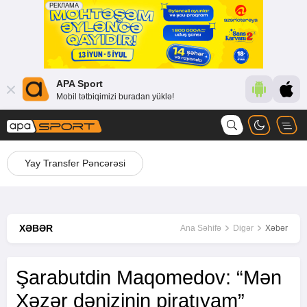
APA Sport
Mobil tətbiqimizi buradan yüklə!
Yay Transfer Pəncərəsi
XƏBƏR
Ana Səhifə
Digər
Xəbər
Şarabutdin Maqomedov: “Mən
Xəzər dənizinin piratıyam”