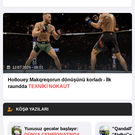
12.07.2026 - 08:01
Hollouey Makqreqorun dönüşünü korladı - İlk
raundda
TEXNIKI NOKAUT
KÖŞƏ YAZILARI
Yuxusuz gecələr başlayır:
“Qandalf”
DÜNYA ÇEMPIONATINDA
“Neftçi”ni