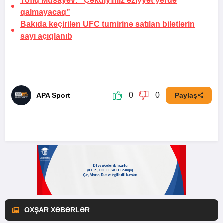
Tofiq Musayev:
“Çəkdiyimiz əziyyət yerdə
qalmayacaq”
Bakıda keçirilən UFC turnirinə satılan biletlərin
sayı açıqlanıb
0
0
APA Sport
Paylaş
OXŞAR XƏBƏRLƏR