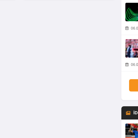
06.0
06.0
İ