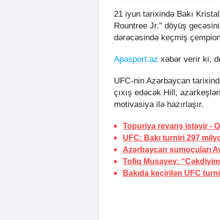
21 iyun tarixində Bakı Krista
Rountree Jr.” döyüş gecəsin
dərəcəsində keçmiş çempionu
Apasport.az
xəbər verir ki, 
UFC-nin Azərbaycan tarixind
çıxış edəcək Hill, azarkeşlər
motivasiya ilə hazırlaşır.
Topuriya revanş istəyir -
Q
UFC: Bakı turniri 297 mily
Azərbaycan sumoçuları Av
Tofiq Musayev:
“Çəkdiyim
Bakıda keçirilən UFC turnir