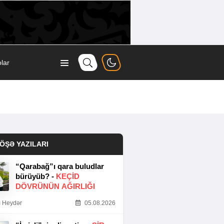
lar
ÖŞƏ YAZILARI
“Qarabağ”ı qara buludlar
bürüyüb? -
KEÇID
DÖVRÜNÜN AĞIRLIĞI
 Heydər
05.08.2026