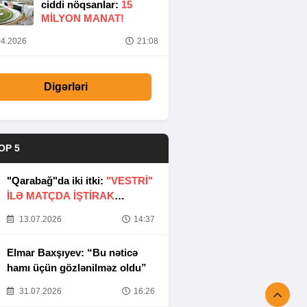
ciddi nöqsanlar:
15
MILYON MANAT!
4.2026
21:08
Digərləri
OP 5
"Qarabağ"da iki itki:
"VESTRİ"
İLƏ MATÇDA İŞTİRAK
ETMƏYƏCƏKLƏR
13.07.2026
14:37
Elmar Baxşıyev: “Bu nəticə
hamı üçün gözlənilməz oldu”
31.07.2026
16:26