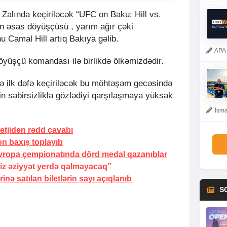
l Zalında keçiriləcək “UFC on Baku: Hill vs.
in əsas döyüşçüsü , yarım ağır çəki
 Camal Hill artıq Bakıya gəlib.
APA 
döyüşçü komandası ilə birlikdə ölkəmizdədir.
ə ilk dəfə keçiriləcək bu möhtəşəm gecəsində
in səbirsizliklə gözlədiyi qarşılaşmaya yüksək
İsma
etjidən rədd cavabı
on baxış toplayıb
ropa çempionatında dörd medal qazanıblar
iz əziyyət yerdə qalmayacaq”
inə satılan biletlərin sayı açıqlanıb
S