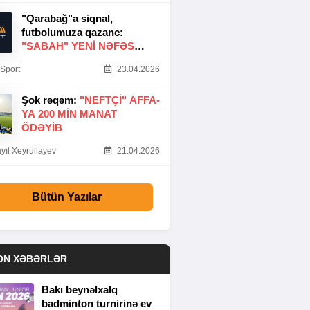
"Qarabağ"a siqnal,
futbolumuza qazanc:
"SABAH" YENI NƏFƏS
GƏTIRDI
Sport
23.04.2026
Şok rəqəm:
"NEFTÇI" AFFA-
YA 200 MIN MANAT
ÖDƏYIB
yıl Xeyrullayev
21.04.2026
Bütün Yazılar
ON XƏBƏRLƏR
Bakı beynəlxalq
badminton turnirinə ev