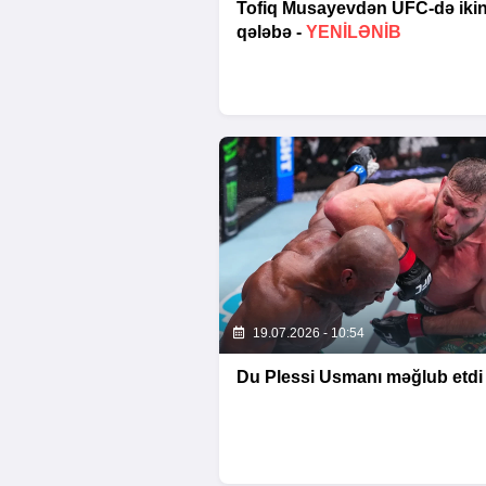
Tofiq Musayevdən UFC-də ikin
qələbə -
YENİLƏNİB
19.07.2026 - 10:54
Du Plessi Usmanı məğlub etdi