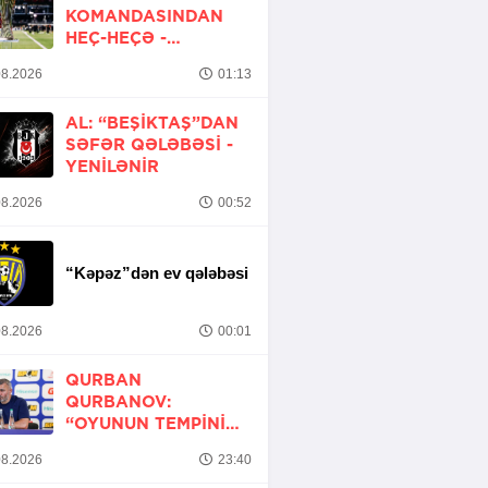
KOMANDASINDAN
HEÇ-HEÇƏ -
YENİLƏNİB
8.2026
01:13
AL: “BEŞIKTAŞ”DAN
SƏFƏR QƏLƏBƏSI -
YENİLƏNİR
8.2026
00:52
“Kəpəz”dən ev qələbəsi
8.2026
00:01
QURBAN
QURBANOV:
“OYUNUN TEMPINI
ARTIRMALI IDIK”
8.2026
23:40