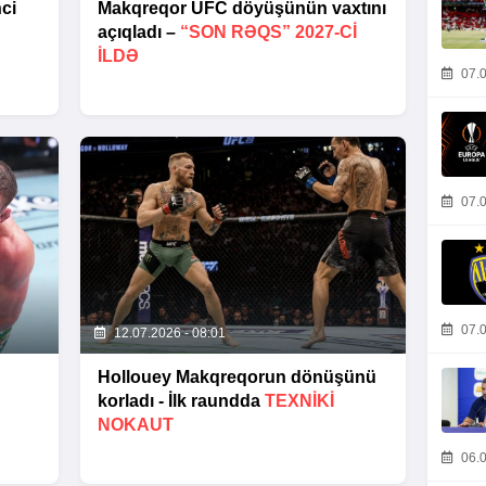
ci
Makqreqor UFC döyüşünün vaxtını
açıqladı –
“SON RƏQS” 2027-CI
ILDƏ
07.0
07.0
07.0
12.07.2026 - 08:01
Hollouey Makqreqorun dönüşünü
korladı - İlk raundda
TEXNIKI
NOKAUT
06.0