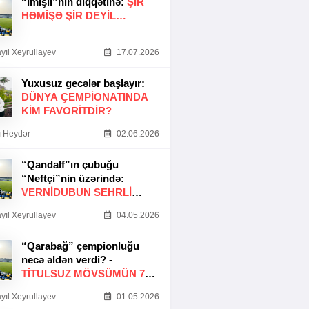
“İmişli”nin diqqətinə:
ŞIR
HƏMIŞƏ ŞIR DEYIL…
yıl Xeyrullayev
17.07.2026
Yuxusuz gecələr başlayır:
DÜNYA ÇEMPIONATINDA
KIM FAVORITDIR?
 Heydər
02.06.2026
“Qandalf”ın çubuğu
“Neftçi”nin üzərində:
VERNİDUBUN SEHRLİ
TOXUNUŞU
yıl Xeyrullayev
04.05.2026
“Qarabağ” çempionluğu
necə əldən verdi? -
TITULSUZ MÖVSÜMÜN 7
SƏBƏBI
yıl Xeyrullayev
01.05.2026