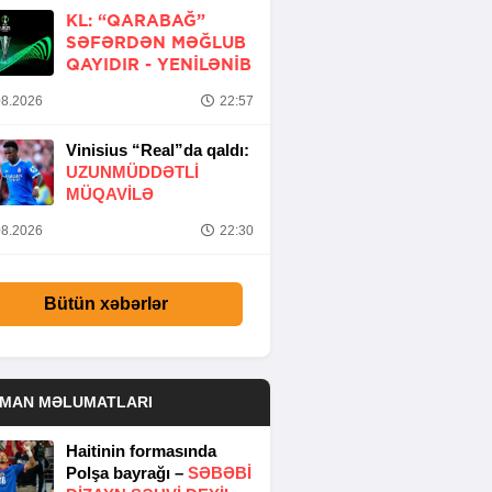
KL: “QARABAĞ”
SƏFƏRDƏN MƏĞLUB
QAYIDIR -
YENİLƏNİB
8.2026
22:57
Vinisius “Real”da qaldı:
UZUNMÜDDƏTLİ
MÜQAVİLƏ
8.2026
22:30
Bütün xəbərlər
DMAN MƏLUMATLARI
Haitinin formasında
Polşa bayrağı –
SƏBƏBI