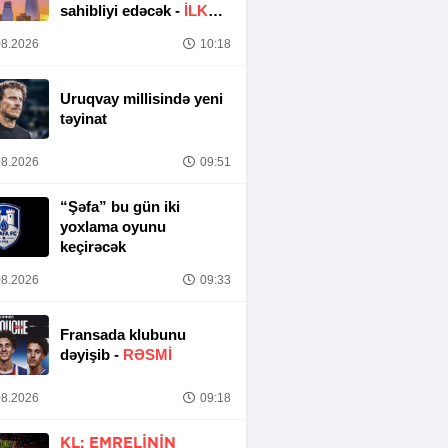
sahibliyi edəcək -
İLK
DƏFƏ
8.2026
10:18
Uruqvay millisində yeni
təyinat
8.2026
09:51
“Şəfa” bu gün iki
yoxlama oyunu
keçirəcək
8.2026
09:33
Fransada klubunu
dəyişib -
RƏSMİ
8.2026
09:18
KL: EMRELININ