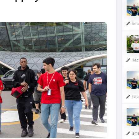
İsma
Hacı
İsma
İsma