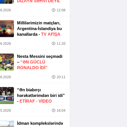
DIZAYN SƏHVI DEYIL
6.2026
12:08
Millilərimizin matçları,
Argentina-İslandiya bu
kanallarda -
TV AFİŞA
6.2026
11:20
Nesta Messini seçmədi
–
“ƏN GÜCLÜ
RONALDO IDI”
6.2026
20:11
“Ən biabırçı
hərəkətlərimdən biri idi”
-
ETIRAF -
VİDEO
5.2026
16:04
İdman komplekslərində