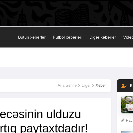
Bütün xəbərlər
Futbol xəbərləri
Digər xəbərlər
Video
Ana Səhifə
Digər
Xəbər
K
cəsinin ulduzu
Hacı
rtıq paytaxtdadır!