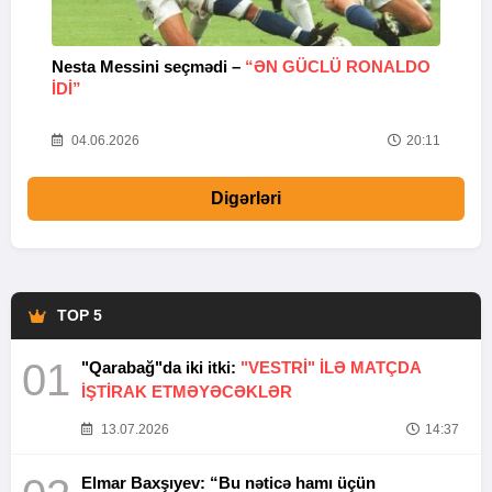
Nesta Messini seçmədi –
“ƏN GÜCLÜ RONALDO
“
IDI”
V
20
04.06.2026
20:11
Digərləri
TOP 5
01
"Qarabağ"da iki itki:
"VESTRİ" İLƏ MATÇDA
İŞTİRAK ETMƏYƏCƏKLƏR
13.07.2026
14:37
Elmar Baxşıyev: “Bu nəticə hamı üçün