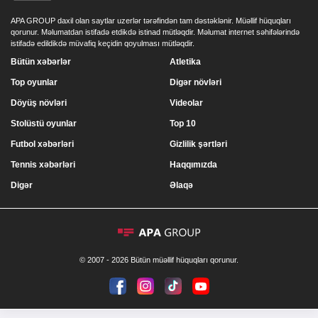
APA GROUP daxil olan saytlar uzerlər tərəfindən tam dəstəklənir. Müəllif hüquqları
qorunur. Məlumatdan istifadə etdikdə istinad mütləqdir. Məlumat internet səhifələrində
istifadə edildikdə müvafiq keçidin qoyulması mütləqdir.
Bütün xəbərlər
Atletika
Top oyunlar
Digər növləri
Döyüş növləri
Videolar
Stolüstü oyunlar
Top 10
Futbol xəbərləri
Gizlilik şərtləri
Tennis xəbərləri
Haqqımızda
Digər
Əlaqə
© 2007 - 2026 Bütün müəllif hüquqları qorunur.