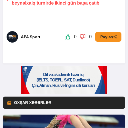
beynəlxalq turnirdə ikinci gün başa çatıb
0
0
APA Sport
Paylaş
OXŞAR XƏBƏRLƏR