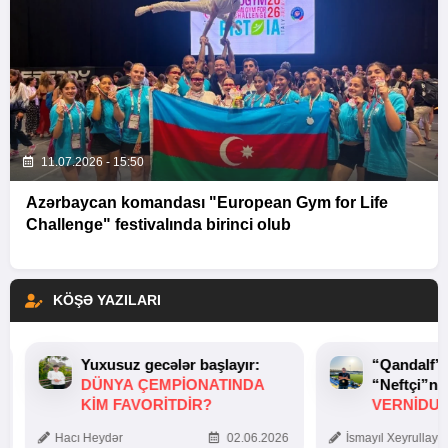
11.07.2026 - 15:50
Azərbaycan komandası "European Gym for Life
Challenge" festivalında birinci olub
KÖŞƏ YAZILARI
Yuxusuz gecələr başlayır:
“Qandalf”
DÜNYA ÇEMPIONATINDA
“Neftçi”ni
KIM FAVORITDIR?
VERNİDUB
TOXUNUŞ
Hacı Heydər
02.06.2026
İsmayıl Xeyrullaye