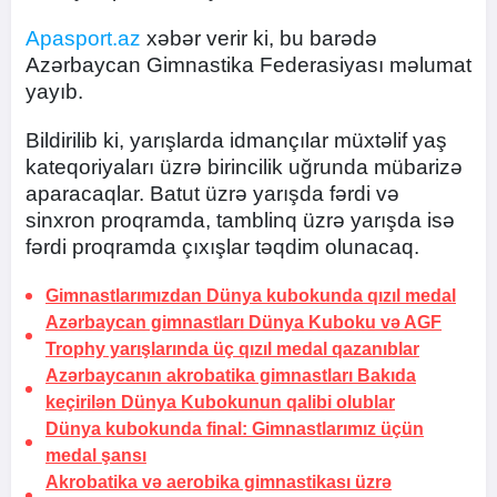
Apasport.az
xəbər verir ki, bu barədə
Azərbaycan Gimnastika Federasiyası məlumat
yayıb.
Bildirilib ki, yarışlarda idmançılar müxtəlif yaş
kateqoriyaları üzrə birincilik uğrunda mübarizə
aparacaqlar. Batut üzrə yarışda fərdi və
sinxron proqramda, tamblinq üzrə yarışda isə
fərdi proqramda çıxışlar təqdim olunacaq.
Gimnastlarımızdan Dünya kubokunda qızıl medal
Azərbaycan gimnastları Dünya Kuboku və AGF
Trophy yarışlarında üç qızıl medal qazanıblar
Azərbaycanın akrobatika gimnastları Bakıda
keçirilən Dünya Kubokunun qalibi olublar
Dünya kubokunda final: Gimnastlarımız üçün
medal şansı
Akrobatika və aerobika gimnastikası üzrə