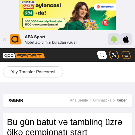
APA Sport
Mobil tətbiqimizi buradan yüklə!
Yay Transfer Pəncərəsi
XƏBƏR
Ana Səhifə
Gimnastika
Xəbər
Bu gün batut və tamblinq üzrə
ölkə çempionatı start