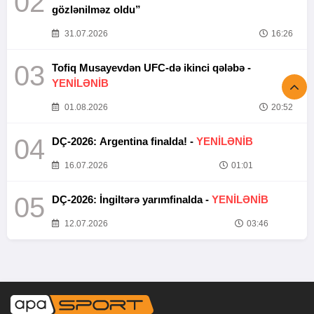
02
gözlənilməz oldu”
31.07.2026
16:26
03
Tofiq Musayevdən UFC-də ikinci qələbə -
YENİLƏNİB
01.08.2026
20:52
04
DÇ-2026: Argentina finalda! -
YENİLƏNİB
16.07.2026
01:01
05
DÇ-2026: İngiltərə yarımfinalda -
YENİLƏNİB
12.07.2026
03:46