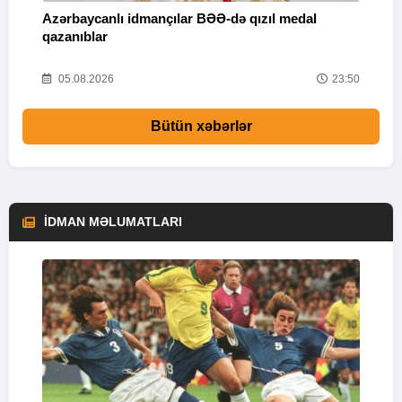
Azərbaycanlı idmançılar BƏƏ-də qızıl medal
Ç
qazanıblar
Y
01
05.08.2026
23:50
Bütün xəbərlər
İDMAN MƏLUMATLARI