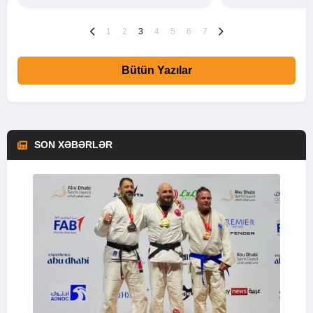
1
2
3
4
5
6
7
Bütün Yazılar
SON XƏBƏRLƏR