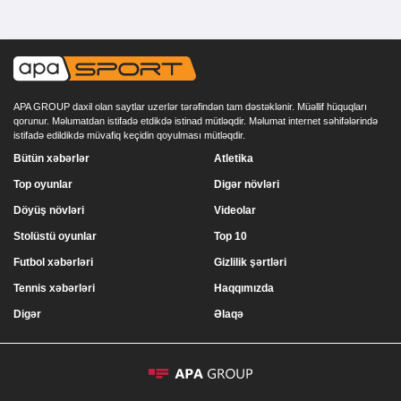
APA GROUP daxil olan saytlar uzerlər tərəfindən tam dəstəklənir. Müəllif hüquqları
qorunur. Məlumatdan istifadə etdikdə istinad mütləqdir. Məlumat internet səhifələrində
istifadə edildikdə müvafiq keçidin qoyulması mütləqdir.
Bütün xəbərlər
Atletika
Top oyunlar
Digər növləri
Döyüş növləri
Videolar
Stolüstü oyunlar
Top 10
Futbol xəbərləri
Gizlilik şərtləri
Tennis xəbərləri
Haqqımızda
Digər
Əlaqə