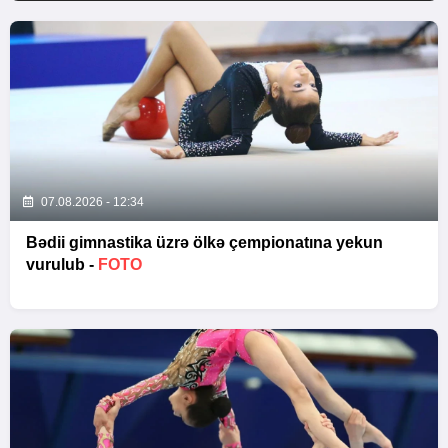
07.08.2026 - 12:34
Bədii gimnastika üzrə ölkə çempionatına yekun
vurulub -
FOTO