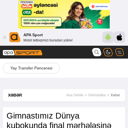
APA Sport
Mobil tətbiqimizi buradan yüklə!
Yay Transfer Pəncərəsi
XƏBƏR
Ana Səhifə
Gimnastika
Xəbər
Gimnastımız Dünya
kubokunda final mərhələsinə