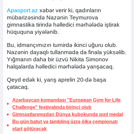
Apasport.az
xəbər verir ki, qadınların
mübarizəsində Nazənin Teymurova
gimnastika tirində həlledici mərhələdə iştirak
hüququna yiyələnib.
Bu, idmançımızın turnirdə ikinci uğuru olub.
Nazənin dayaqlı tullanmada da finala yüksəlib.
Yığmanın daha bir üzvü Nikita Simonov
halqalarda həlledici mərhələdə yarışacaq.
Qeyd edək ki, yarış aprelin 20-də başa
çatacaq.
Azərbaycan komandası "European Gym for Life
Challenge" festivalında birinci olub
Gimnastlarımızdan Dünya kubokunda qızıl medal
Bu gün batut və tamblinq üzrə ölkə çempionatı
start götürəcək