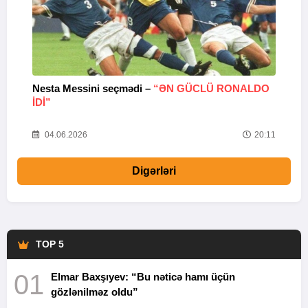
Nesta Messini seçmədi –
“ƏN GÜCLÜ RONALDO
“
IDI”
V
20
04.06.2026
20:11
Digərləri
TOP 5
01
Elmar Baxşıyev: “Bu nəticə hamı üçün
gözlənilməz oldu”