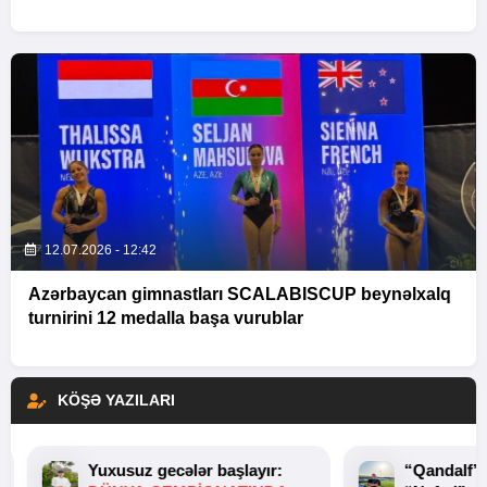
12.07.2026 - 12:42
Azərbaycan gimnastları SCALABISCUP beynəlxalq
turnirini 12 medalla başa vurublar
KÖŞƏ YAZILARI
Yuxusuz gecələr başlayır:
“Qandalf”