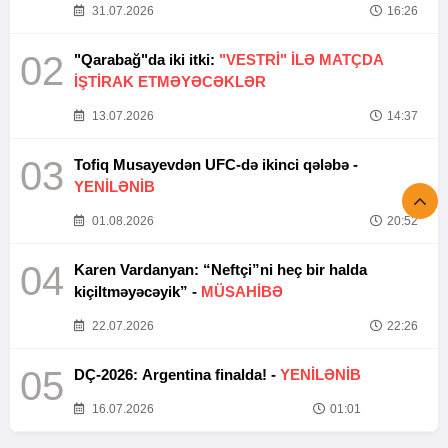
31.07.2026
16:26
02
"Qarabağ"da iki itki:
"VESTRİ" İLƏ MATÇDA
İŞTİRAK ETMƏYƏCƏKLƏR
13.07.2026
14:37
03
Tofiq Musayevdən UFC-də ikinci qələbə -
YENİLƏNİB
01.08.2026
20:52
04
Karen Vardanyan: “Neftçi”ni heç bir halda
kiçiltməyəcəyik” -
MÜSAHİBƏ
22.07.2026
22:26
05
DÇ-2026: Argentina finalda! -
YENİLƏNİB
16.07.2026
01:01