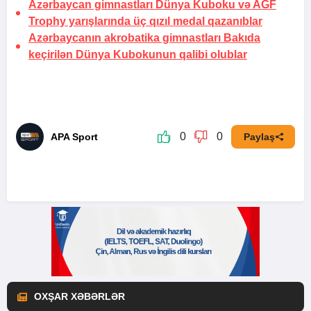
Azərbaycan gimnastları Dünya Kuboku və AGF
Trophy yarışlarında üç qızıl medal qazanıblar
Azərbaycanın akrobatika gimnastları Bakıda
keçirilən Dünya Kubokunun qalibi olublar
0
0
APA Sport
Paylaş
OXŞAR XƏBƏRLƏR