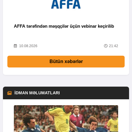
AFFA tərəfindən məşqçilər üçün vebinar keçirilib
N
43
10.08.2026
21:42
Bütün xəbərlər
İDMAN MƏLUMATLARI