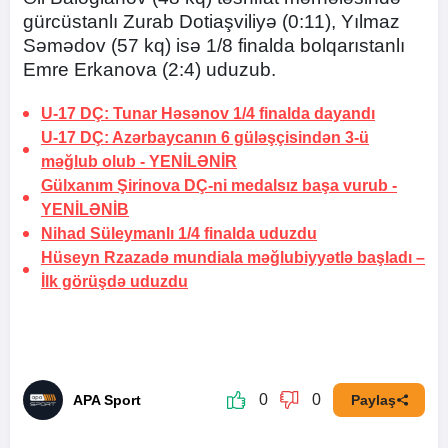
gürcüstanlı Zurab Dotiaşviliyə (0:11), Yılmaz
Səmədov (57 kq) isə 1/8 finalda bolqarıstanlı
Emre Erkanova (2:4) uduzub.
U-17 DÇ: Tunar Həsənov 1/4 finalda dayandı
U-17 DÇ: Azərbaycanın 6 güləşçisindən 3-ü
məğlub olub -
YENİLƏNİR
Gülxanım Şirinova DÇ-ni medalsız başa vurub -
YENİLƏNİB
Nihad Süleymanlı 1/4 finalda uduzdu
Hüseyn Rzazadə mundiala məğlubiyyətlə başladı –
İlk görüşdə uduzdu
0
0
APA Sport
Paylaş