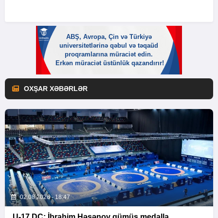
OXŞAR XƏBƏRLƏR
02.08.2026 - 18:47
U-17 DÇ: İbrahim Həsənov gümüş medalla