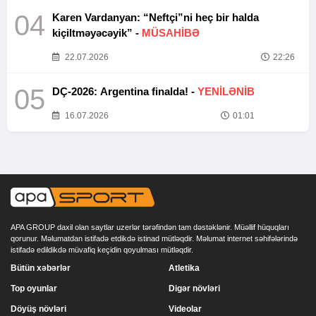
04
Karen Vardanyan: “Neftçi”ni heç bir halda
kiçiltməyəcəyik” -
MÜSAHİBƏ
22.07.2026
22:26
05
DÇ-2026: Argentina finalda! -
YENİLƏNİB
16.07.2026
01:01
APA GROUP daxil olan saytlar uzerlər tərəfindən tam dəstəklənir. Müəllif hüquqları
qorunur. Məlumatdan istifadə etdikdə istinad mütləqdir. Məlumat internet səhifələrində
istifadə edildikdə müvafiq keçidin qoyulması mütləqdir.
Bütün xəbərlər
Atletika
Top oyunlar
Digər növləri
Döyüş növləri
Videolar