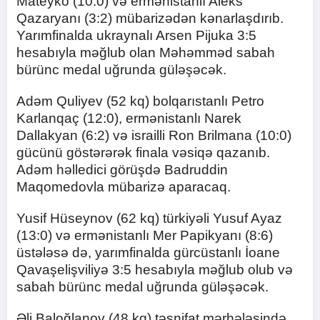
Mateyko (10:0) və ermənistanlı Aleks
Qazaryanı (3:2) mübarizədən kənarlaşdırıb.
Yarımfinalda ukraynalı Arsen Pijuka 3:5
hesabıyla məğlub olan Məhəmməd sabah
bürünc medal uğrunda güləşəcək.
Adəm Quliyev (52 kq) bolqarıstanlı Petro
Karlanqaç (12:0), ermənistanlı Narek
Dallakyan (6:2) və israilli Ron Brilmana (10:0)
gücünü göstərərək finala vəsiqə qazanıb.
Adəm həlledici görüşdə Badruddin
Maqomedovla mübarizə aparacaq.
Yusif Hüseynov (62 kq) türkiyəli Yusuf Ayaz
(13:0) və ermənistanlı Mer Papikyanı (8:6)
üstələsə də, yarımfinalda gürcüstanlı İoane
Qavaşelişviliyə 3:5 hesabıyla məğlub olub və
sabah bürünc medal uğrunda güləşəcək.
Əli Baloğlanov (48 kq) təsnifat mərhələsində