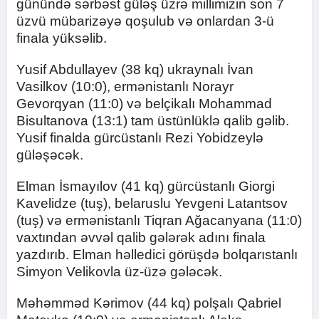
günündə sərbəst güləş üzrə millimizin son 7
üzvü mübarizəyə qoşulub və onlardan 3-ü
finala yüksəlib.
Yusif Abdullayev (38 kq) ukraynalı İvan
Vasilkov (10:0), ermənistanlı Norayr
Gevorqyan (11:0) və belçikalı Mohammad
Bisultanova (13:1) tam üstünlüklə qalib gəlib.
Yusif finalda gürcüstanlı Rezi Yobidzeylə
güləşəcək.
Elman İsmayılov (41 kq) gürcüstanlı Giorgi
Kavelidze (tuş), belaruslu Yevgeni Latantsov
(tuş) və ermənistanlı Tiqran Ağacanyana (11:0)
vaxtından əvvəl qalib gələrək adını finala
yazdırıb. Elman həlledici görüşdə bolqarıstanlı
Simyon Velikovla üz-üzə gələcək.
Məhəmməd Kərimov (44 kq) polşalı Qabriel