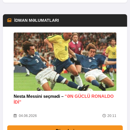
İDMAN MƏLUMATLARI
Nesta Messini seçmədi –
“ƏN GÜCLÜ RONALDO
“
IDI”
V
20
04.06.2026
20:11