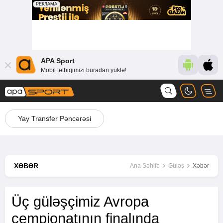
APA Sport
Mobil tətbiqimizi buradan yüklə!
Yay Transfer Pəncərəsi
XƏBƏR
Ana Səhifə
Güləş
Xəbər
Üç güləşçimiz Avropa
çempionatının finalında