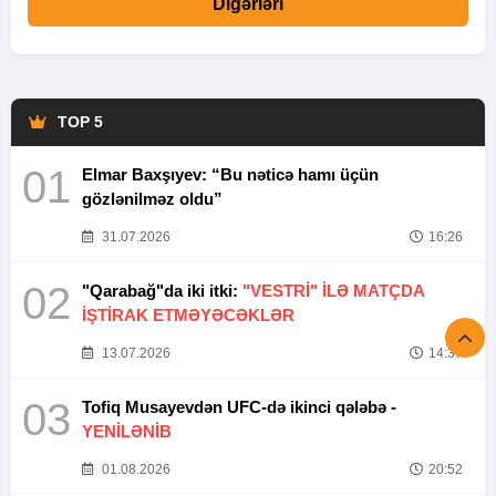
Digərləri
TOP 5
01
Elmar Baxşıyev: “Bu nəticə hamı üçün
gözlənilməz oldu”
31.07.2026
16:26
02
"Qarabağ"da iki itki:
"VESTRİ" İLƏ MATÇDA
İŞTİRAK ETMƏYƏCƏKLƏR
13.07.2026
14:37
03
Tofiq Musayevdən UFC-də ikinci qələbə -
YENİLƏNİB
01.08.2026
20:52