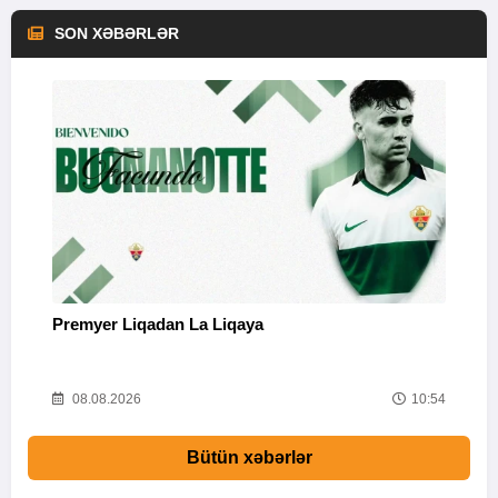
SON XƏBƏRLƏR
Premyer Liqadan La Liqaya
İ
26
08.08.2026
10:54
Bütün xəbərlər