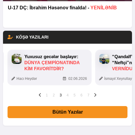
U-17 DÇ: İbrahim Həsənov finalda! -
YENİLƏNİB
KÖŞƏ YAZILARI
Yuxusuz gecələr başlayır:
“Qandalf”
DÜNYA ÇEMPIONATINDA
“Neftçi”ni
KIM FAVORITDIR?
VERNİDUB
TOXUNUŞ
Hacı Heydər
02.06.2026
İsmayıl Xeyrullaye
1
2
3
4
5
6
7
Bütün Yazılar