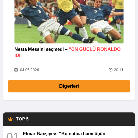
Nesta Messini seçmədi –
“ƏN GÜCLÜ RONALDO
“
IDI”
V
20
04.06.2026
20:11
Digərləri
TOP 5
01
Elmar Baxşıyev: “Bu nəticə hamı üçün