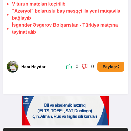
V turun matçları keçirilib
“Azəryol” belaruslu baş məşqçi ilə yeni müqavilə
bağlayıb
İsgəndər Əsgərov Bolqarıstan - Türkiyə matçına
təyinat alıb
0
0
Hacı Heydər
Paylaş