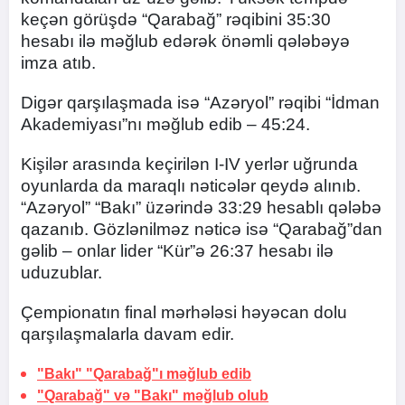
keçən görüşdə “Qarabağ” rəqibini 35:30
hesabı ilə məğlub edərək önəmli qələbəyə
imza atıb.
Digər qarşılaşmada isə “Azəryol” rəqibi “İdman
Akademiyası”nı məğlub edib – 45:24.
Kişilər arasında keçirilən I-IV yerlər uğrunda
oyunlarda da maraqlı nəticələr qeydə alınıb.
“Azəryol” “Bakı” üzərində 33:29 hesablı qələbə
qazanıb. Gözlənilməz nəticə isə “Qarabağ”dan
gəlib – onlar lider “Kür”ə 26:37 hesabı ilə
uduzublar.
Çempionatın final mərhələsi həyəcan dolu
qarşılaşmalarla davam edir.
"Bakı" "Qarabağ"ı məğlub edib
"Qarabağ" və "Bakı" məğlub olub