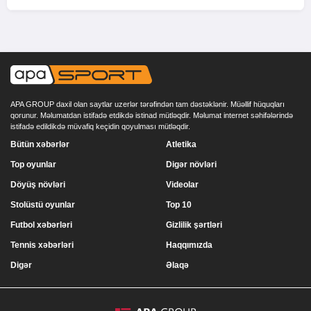
APA GROUP daxil olan saytlar uzerlər tərəfindən tam dəstəklənir. Müəllif hüquqları
qorunur. Məlumatdan istifadə etdikdə istinad mütləqdir. Məlumat internet səhifələrində
istifadə edildikdə müvafiq keçidin qoyulması mütləqdir.
Bütün xəbərlər
Atletika
Top oyunlar
Digər növləri
Döyüş növləri
Videolar
Stolüstü oyunlar
Top 10
Futbol xəbərləri
Gizlilik şərtləri
Tennis xəbərləri
Haqqımızda
Digər
Əlaqə