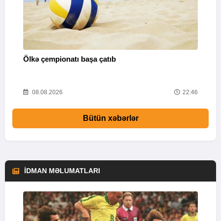
Ölkə çempionatı başa çatıb
T
37
08.08.2026
22:46
Bütün xəbərlər
İDMAN MƏLUMATLARI