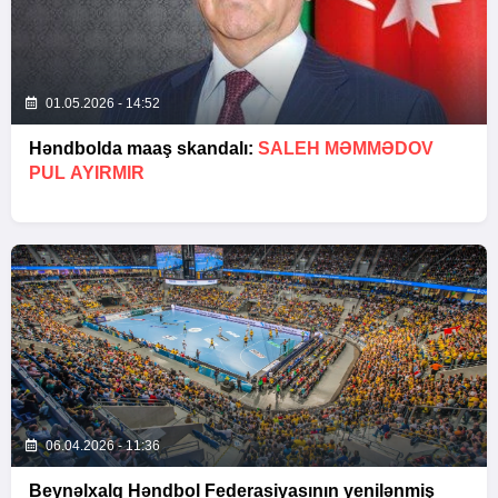
01.05.2026 - 14:52
Həndbolda maaş skandalı:
SALEH MƏMMƏDOV
PUL AYIRMIR
06.04.2026 - 11:36
Beynəlxalq Həndbol Federasiyasının yenilənmiş