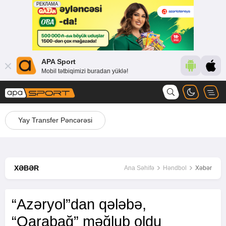
APA Sport
Mobil tətbiqimizi buradan yüklə!
Yay Transfer Pəncərəsi
XƏBƏR
Ana Səhifə
Həndbol
Xəbər
“Azəryol”dan qələbə,
“Qarabağ” məğlub oldu