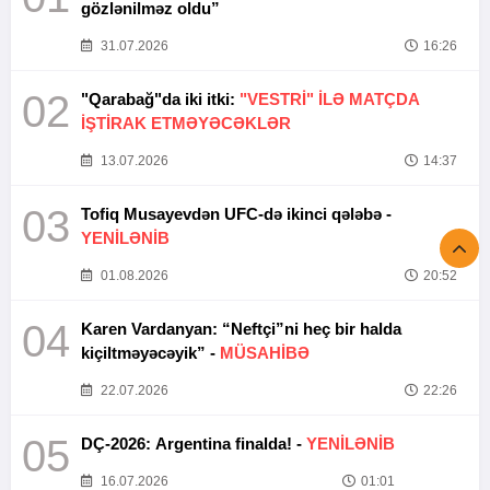
gözlənilməz oldu”
31.07.2026
16:26
02
"Qarabağ"da iki itki:
"VESTRİ" İLƏ MATÇDA
İŞTİRAK ETMƏYƏCƏKLƏR
13.07.2026
14:37
03
Tofiq Musayevdən UFC-də ikinci qələbə -
YENİLƏNİB
01.08.2026
20:52
04
Karen Vardanyan: “Neftçi”ni heç bir halda
kiçiltməyəcəyik” -
MÜSAHİBƏ
22.07.2026
22:26
05
DÇ-2026: Argentina finalda! -
YENİLƏNİB
16.07.2026
01:01