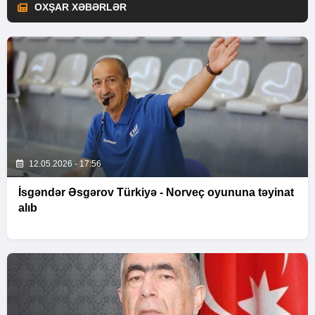
OXŞAR XƏBƏRLƏR
12.05.2026 - 17:56
İsgəndər Əsgərov Türkiyə - Norveç oyununa təyinat
alıb