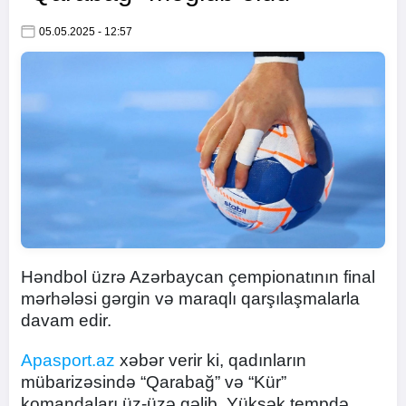
05.05.2025 - 12:57
Həndbol üzrə Azərbaycan çempionatının final
mərhələsi gərgin və maraqlı qarşılaşmalarla
davam edir.
Apasport.az
xəbər verir ki, qadınların
mübarizəsində “Qarabağ” və “Kür”
komandaları üz-üzə gəlib. Yüksək tempdə