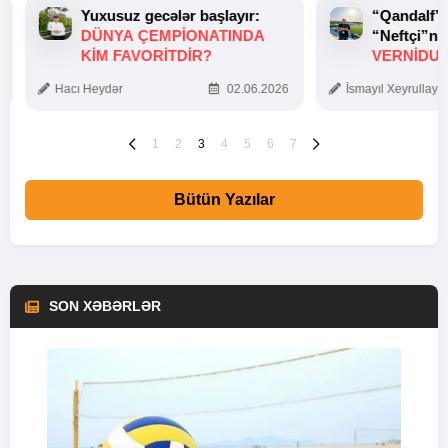
Yuxusuz gecələr başlayır:
“Qandalf”
DÜNYA ÇEMPIONATINDA
“Neftçi”ni
KIM FAVORITDIR?
VERNİDUB
TOXUNUŞ
Hacı Heydər
02.06.2026
İsmayıl Xeyrullaye
1
2
3
4
5
6
7
Bütün Yazılar
SON XƏBƏRLƏR