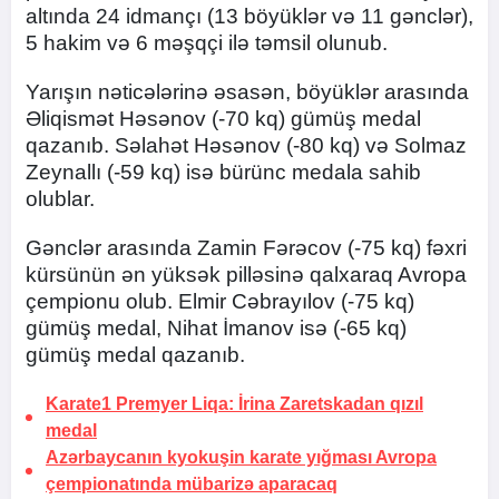
altında 24 idmançı (13 böyüklər və 11 gənclər),
5 hakim və 6 məşqçi ilə təmsil olunub.
Yarışın nəticələrinə əsasən, böyüklər arasında
Əliqismət Həsənov (-70 kq) gümüş medal
qazanıb. Səlahət Həsənov (-80 kq) və Solmaz
Zeynallı (-59 kq) isə bürünc medala sahib
olublar.
Gənclər arasında Zamin Fərəcov (-75 kq) fəxri
kürsünün ən yüksək pilləsinə qalxaraq Avropa
çempionu olub. Elmir Cəbrayılov (-75 kq)
gümüş medal, Nihat İmanov isə (-65 kq)
gümüş medal qazanıb.
Karate1 Premyer Liqa: İrina Zaretskadan qızıl
medal
Azərbaycanın kyokuşin karate yığması Avropa
çempionatında mübarizə aparacaq