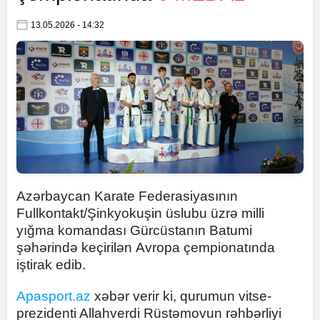
13.05.2026 - 14:32
Azərbaycan Karate Federasiyasının
Fullkontakt/Şinkyokuşin üslubu üzrə milli
yığma komandası Gürcüstanın Batumi
şəhərində keçirilən Avropa çempionatında
iştirak edib.
Apasport.az
xəbər verir ki, qurumun vitse-
prezidenti Allahverdi Rüstəmovun rəhbərliyi