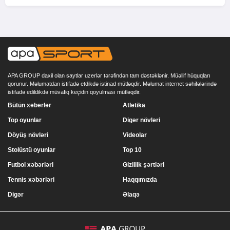
APA GROUP daxil olan saytlar uzerlər tərəfindən tam dəstəklənir. Müəllif hüquqları
qorunur. Məlumatdan istifadə etdikdə istinad mütləqdir. Məlumat internet səhifələrində
istifadə edildikdə müvafiq keçidin qoyulması mütləqdir.
Bütün xəbərlər
Atletika
Top oyunlar
Digər növləri
Döyüş növləri
Videolar
Stolüstü oyunlar
Top 10
Futbol xəbərləri
Gizlilik şərtləri
Tennis xəbərləri
Haqqımızda
Digər
Əlaqə