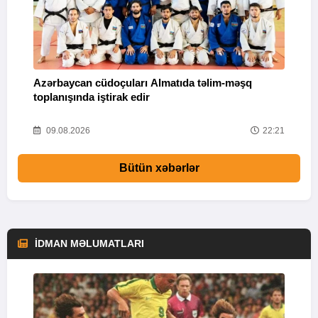
Azərbaycan cüdoçuları Almatıda təlim-məşq
T
toplanışında iştirak edir
v
25
09.08.2026
22:21
Bütün xəbərlər
İDMAN MƏLUMATLARI