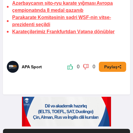
Azərbaycanın şito-ryu karate yığması Avropa
çempionatında 8 medal qazanıb
Parakarate Komitəsinin sədri WSF-nin vitse-
prezidenti seçildi
Karateçilərimiz Frankfurtdan Vətənə dönüblər
0
0
APA Sport
Paylaş