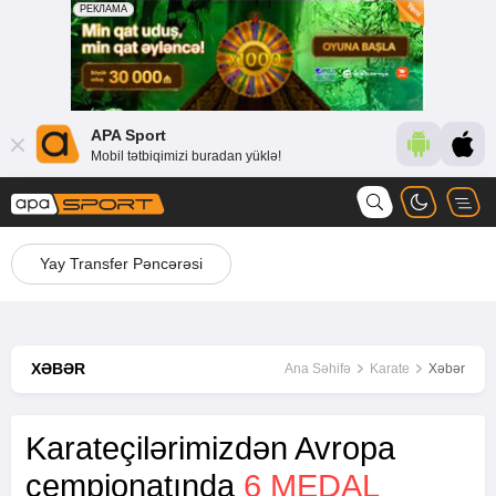
APA Sport
Mobil tətbiqimizi buradan yüklə!
Yay Transfer Pəncərəsi
XƏBƏR
Ana Səhifə
Karate
Xəbər
Karateçilərimizdən Avropa
çempionatında
6 MEDAL