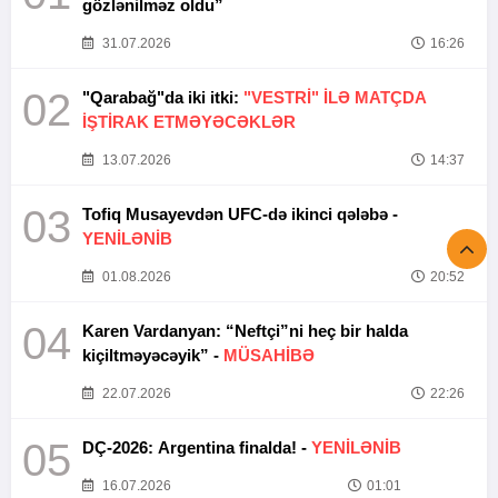
gözlənilməz oldu”
31.07.2026
16:26
02
"Qarabağ"da iki itki:
"VESTRİ" İLƏ MATÇDA
İŞTİRAK ETMƏYƏCƏKLƏR
13.07.2026
14:37
03
Tofiq Musayevdən UFC-də ikinci qələbə -
YENİLƏNİB
01.08.2026
20:52
04
Karen Vardanyan: “Neftçi”ni heç bir halda
kiçiltməyəcəyik” -
MÜSAHİBƏ
22.07.2026
22:26
05
DÇ-2026: Argentina finalda! -
YENİLƏNİB
16.07.2026
01:01