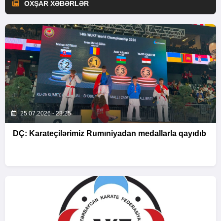
OXŞAR XƏBƏRLƏR
25.07.2026 - 23:25
DÇ: Karateçilərimiz Rumıniyadan medallarla qayıdıb