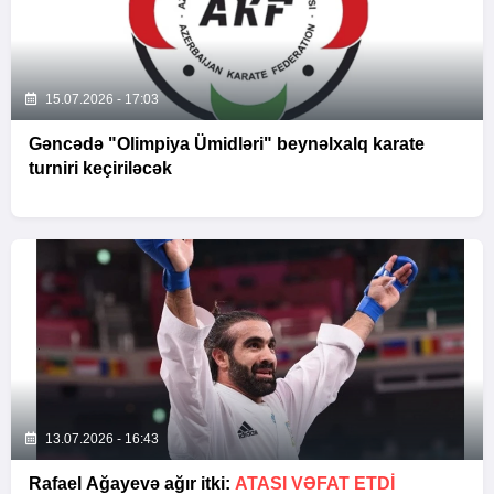
15.07.2026 - 17:03
Gəncədə "Olimpiya Ümidləri" beynəlxalq karate
turniri keçiriləcək
13.07.2026 - 16:43
Rafael Ağayevə ağır itki:
ATASI VƏFAT ETDI