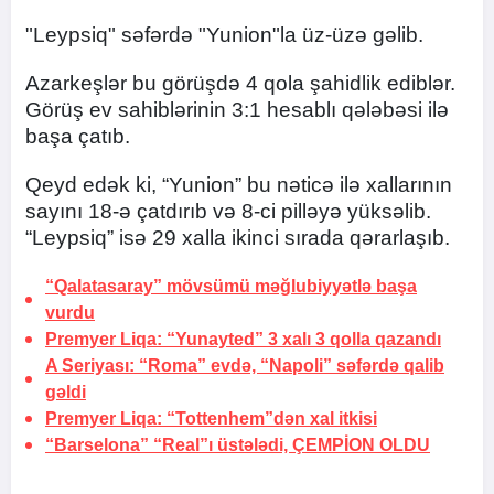
"Leypsiq" səfərdə "Yunion"la üz-üzə gəlib.
Azarkeşlər bu görüşdə 4 qola şahidlik ediblər.
Görüş ev sahiblərinin 3:1 hesablı qələbəsi ilə
başa çatıb.
Qeyd edək ki, “Yunion” bu nəticə ilə xallarının
sayını 18-ə çatdırıb və 8-ci pilləyə yüksəlib.
“Leypsiq” isə 29 xalla ikinci sırada qərarlaşıb.
“Qalatasaray” mövsümü məğlubiyyətlə başa
vurdu
Premyer Liqa: “Yunayted” 3 xalı 3 qolla qazandı
A Seriyası: “Roma” evdə, “Napoli” səfərdə qalib
gəldi
Premyer Liqa: “Tottenhem”dən xal itkisi
“Barselona” “Real”ı üstələdi,
ÇEMPİON OLDU