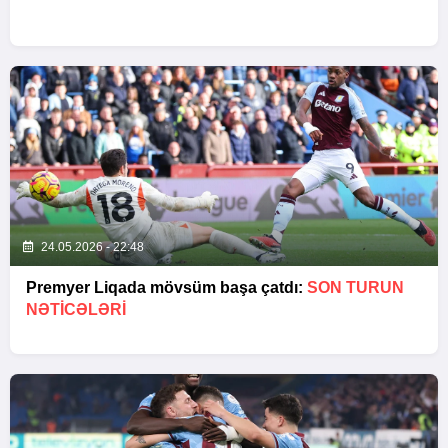
24.05.2026 - 22:48
Premyer Liqada mövsüm başa çatdı:
SON TURUN
NƏTİCƏLƏRİ