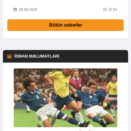
57
06.08.2026
22:54
Bütün xəbərlər
İDMAN MƏLUMATLARI