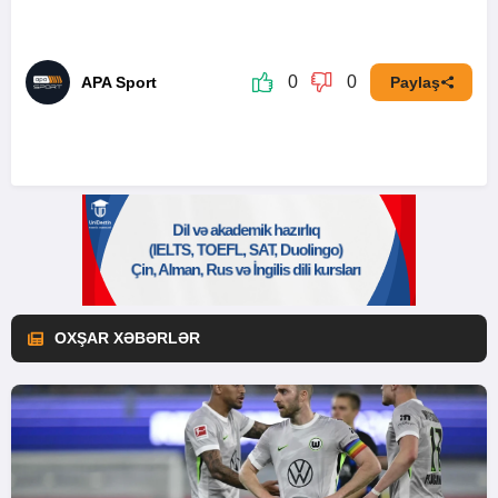
0
0
APA Sport
Paylaş
OXŞAR XƏBƏRLƏR