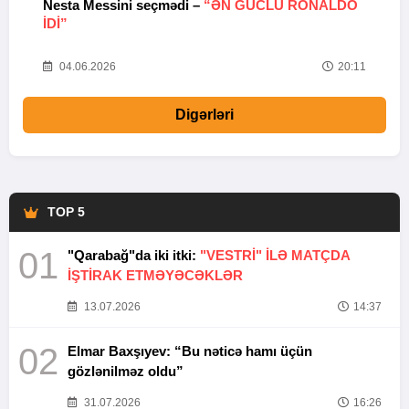
Nesta Messini seçmədi –
“ƏN GÜCLÜ RONALDO
“
IDI”
V
20
04.06.2026
20:11
Digərləri
TOP 5
01
"Qarabağ"da iki itki:
"VESTRİ" İLƏ MATÇDA
İŞTİRAK ETMƏYƏCƏKLƏR
13.07.2026
14:37
02
Elmar Baxşıyev: “Bu nəticə hamı üçün
gözlənilməz oldu”
31.07.2026
16:26