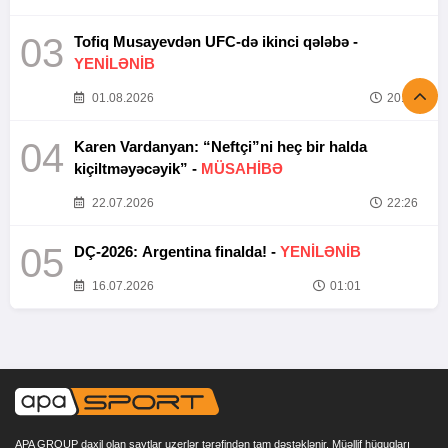
03
Tofiq Musayevdən UFC-də ikinci qələbə -
YENİLƏNİB
01.08.2026
20:52
04
Karen Vardanyan: “Neftçi”ni heç bir halda
kiçiltməyəcəyik” -
MÜSAHİBƏ
22.07.2026
22:26
05
DÇ-2026: Argentina finalda! -
YENİLƏNİB
16.07.2026
01:01
APA GROUP daxil olan saytlar uzerlər tərəfindən tam dəstəklənir. Müəllif hüquqları