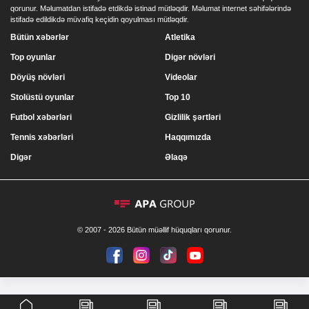
qorunur. Məlumatdan istifadə etdikdə istinad mütləqdir. Məlumat internet səhifələrində
istifadə edildikdə müvafiq keçidin qoyulması mütləqdir.
Bütün xəbərlər
Atletika
Top oyunlar
Digər növləri
Döyüş növləri
Videolar
Stolüstü oyunlar
Top 10
Futbol xəbərləri
Gizlilik şərtləri
Tennis xəbərləri
Haqqımızda
Digər
Əlaqə
© 2007 - 2026 Bütün müəllif hüquqları qorunur.