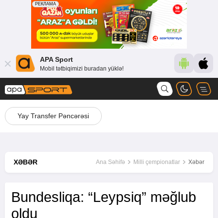
APA Sport
Mobil tətbiqimizi buradan yüklə!
Yay Transfer Pəncərəsi
XƏBƏR
Ana Səhifə
Milli çempionatlar
Xəbər
Bundesliqa: “Leypsiq” məğlub
oldu