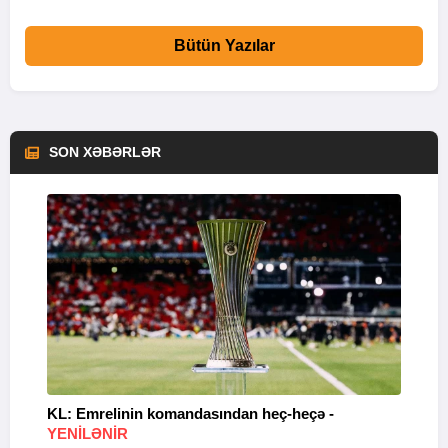
Bütün Yazılar
SON XƏBƏRLƏR
KL: Emrelinin komandasından heç-heçə -
A
YENİLƏNİR