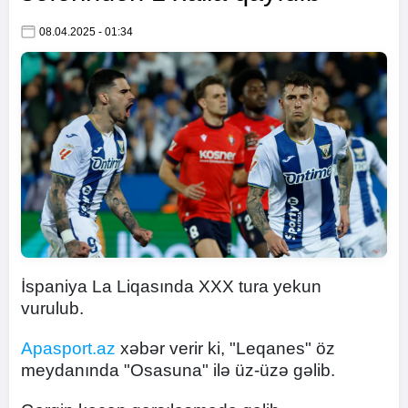
08.04.2025 - 01:34
İspaniya La Liqasında XXX tura yekun
vurulub.
Apasport.az
xəbər verir ki, "Leqanes" öz
meydanında "Osasuna" ilə üz-üzə gəlib.