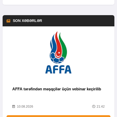
SON XƏBƏRLƏR
AFFA tərəfindən məşqçilər üçün vebinar keçirilib
N
43
10.08.2026
21:42