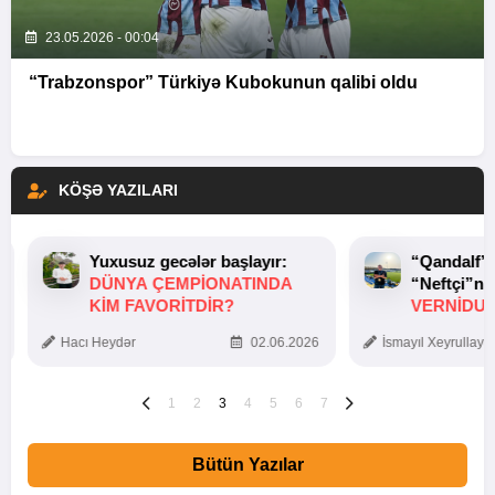
23.05.2026 - 00:04
“Trabzonspor” Türkiyə Kubokunun qalibi oldu
KÖŞƏ YAZILARI
Yuxusuz gecələr başlayır:
“Qandalf”
DÜNYA ÇEMPIONATINDA
“Neftçi”ni
KIM FAVORITDIR?
VERNİDUB
TOXUNUŞ
Hacı Heydər
02.06.2026
İsmayıl Xeyrullaye
1
2
3
4
5
6
7
Bütün Yazılar