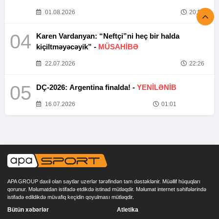
01.08.2026
20:52
04
Karen Vardanyan: “Neftçi”ni heç bir halda
kiçiltməyəcəyik” -
MÜSAHİBƏ
22.07.2026
22:26
05
DÇ-2026: Argentina finalda! -
YENİLƏNİB
16.07.2026
01:01
APA GROUP daxil olan saytlar uzerlər tərəfindən tam dəstəklənir. Müəllif hüquqları
qorunur. Məlumatdan istifadə etdikdə istinad mütləqdir. Məlumat internet səhifələrində
istifadə edildikdə müvafiq keçidin qoyulması mütləqdir.
Bütün xəbərlər
Atletika