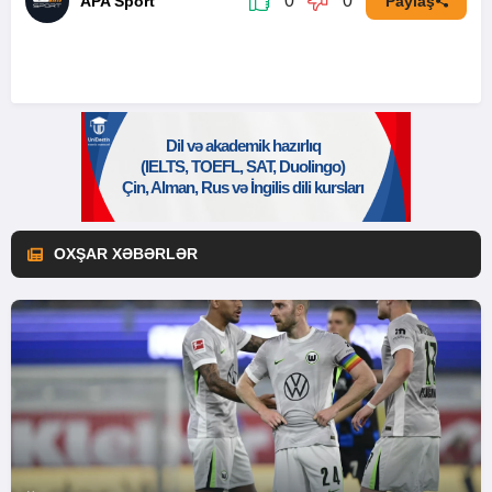
0
0
APA Sport
Paylaş
OXŞAR XƏBƏRLƏR