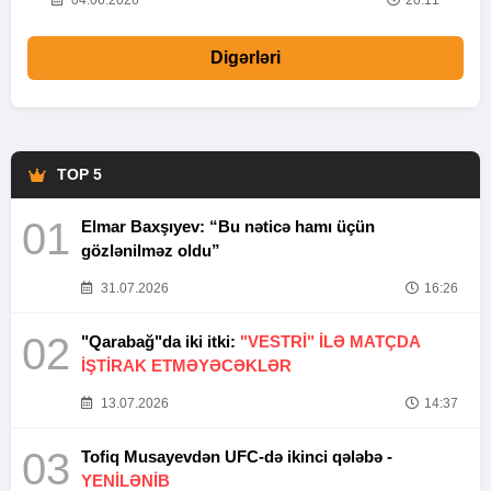
20
04.06.2026
20:11
Digərləri
TOP 5
01
Elmar Baxşıyev: “Bu nəticə hamı üçün
gözlənilməz oldu”
31.07.2026
16:26
02
"Qarabağ"da iki itki:
"VESTRİ" İLƏ MATÇDA
İŞTİRAK ETMƏYƏCƏKLƏR
13.07.2026
14:37
03
Tofiq Musayevdən UFC-də ikinci qələbə -
YENİLƏNİB