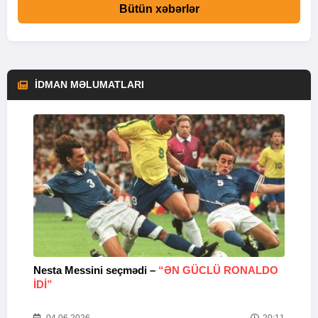
Bütün xəbərlər
İDMAN MƏLUMATLARI
Nesta Messini seçmədi –
“ƏN GÜCLÜ RONALDO
“
IDI”
V