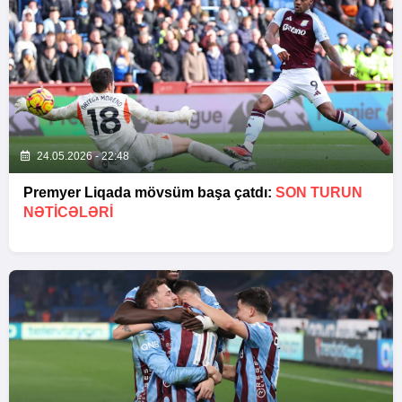
24.05.2026 - 22:48
Premyer Liqada mövsüm başa çatdı:
SON TURUN
NƏTİCƏLƏRİ