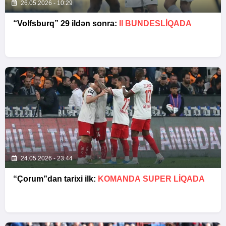
26.05.2026 - 10:29
“Volfsburq” 29 ildən sonra:
II BUNDESLİQADA
24.05.2026 - 23:44
“Çorum”dan tarixi ilk:
KOMANDA SUPER LIQADA