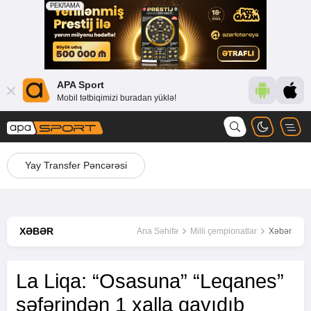
APA Sport
Mobil tətbiqimizi buradan yüklə!
Yay Transfer Pəncərəsi
XƏBƏR
Ana Səhifə
Milli çempionatlar
Xəbər
La Liqa: “Osasuna” “Leqanes”
səfərindən 1 xalla qayıdıb