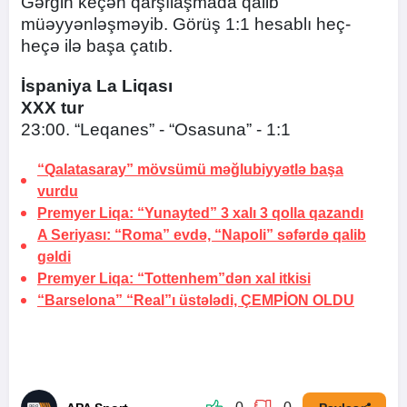
Gərgin keçən qarşılaşmada qalib
müəyyənləşməyib. Görüş 1:1 hesablı heç-
heçə ilə başa çatıb.
İspaniya La Liqası
XXX tur
23:00. “Leqanes” - “Osasuna” - 1:1
“Qalatasaray” mövsümü məğlubiyyətlə başa
vurdu
Premyer Liqa: “Yunayted” 3 xalı 3 qolla qazandı
A Seriyası: “Roma” evdə, “Napoli” səfərdə qalib
gəldi
Premyer Liqa: “Tottenhem”dən xal itkisi
“Barselona” “Real”ı üstələdi,
ÇEMPİON OLDU