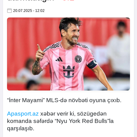
20.07.2025 - 12:02
“İnter Mayami” MLS-də növbəti oyuna çıxıb.
Apasport.az
xəbər verir ki, sözügedən
komanda səfərdə “Nyu York Red Bulls”la
qarşılaşıb.