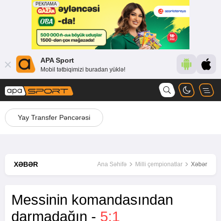
APA Sport
Mobil tətbiqimizi buradan yüklə!
Yay Transfer Pəncərəsi
XƏBƏR
Ana Səhifə
Milli çempionatlar
Xəbər
Messinin komandasından
darmadağın -
5:1