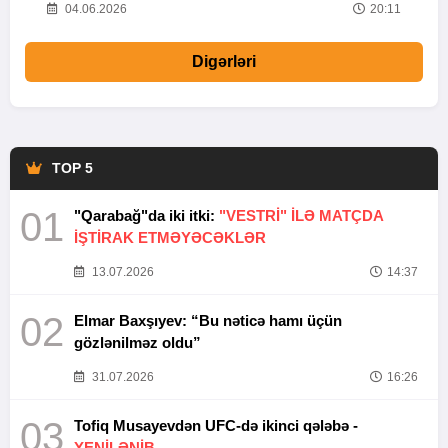
20
04.06.2026
20:11
Digərləri
TOP 5
01
"Qarabağ"da iki itki:
"VESTRİ" İLƏ MATÇDA
İŞTİRAK ETMƏYƏCƏKLƏR
13.07.2026
14:37
02
Elmar Baxşıyev: “Bu nəticə hamı üçün
gözlənilməz oldu”
31.07.2026
16:26
03
Tofiq Musayevdən UFC-də ikinci qələbə -
YENİLƏNİB