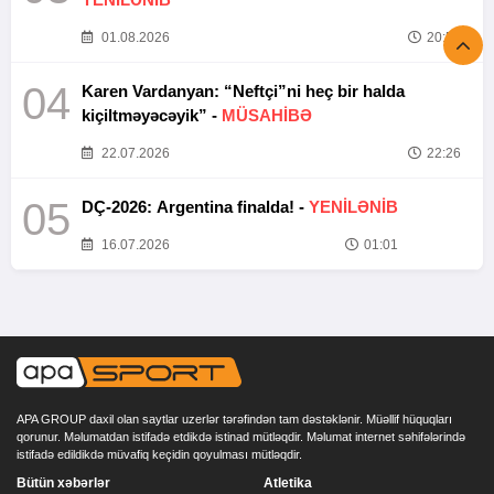
01.08.2026
20:52
04
Karen Vardanyan: “Neftçi”ni heç bir halda
kiçiltməyəcəyik” -
MÜSAHİBƏ
22.07.2026
22:26
05
DÇ-2026: Argentina finalda! -
YENİLƏNİB
16.07.2026
01:01
APA GROUP daxil olan saytlar uzerlər tərəfindən tam dəstəklənir. Müəllif hüquqları
qorunur. Məlumatdan istifadə etdikdə istinad mütləqdir. Məlumat internet səhifələrində
istifadə edildikdə müvafiq keçidin qoyulması mütləqdir.
Bütün xəbərlər
Atletika