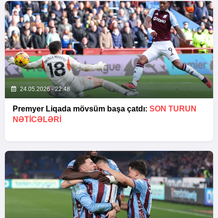
24.05.2026 - 22:48
Premyer Liqada mövsüm başa çatdı:
SON TURUN
NƏTİCƏLƏRİ