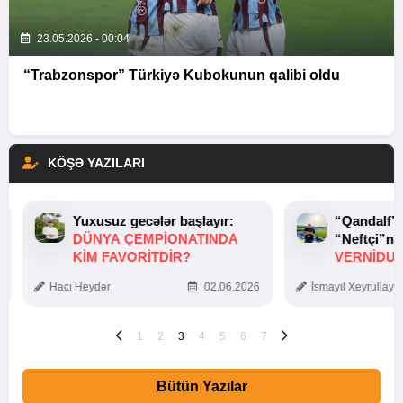
23.05.2026 - 00:04
“Trabzonspor” Türkiyə Kubokunun qalibi oldu
KÖŞƏ YAZILARI
Yuxusuz gecələr başlayır:
“Qandalf”
DÜNYA ÇEMPIONATINDA
“Neftçi”ni
KIM FAVORITDIR?
VERNİDUB
TOXUNUŞ
Hacı Heydər
02.06.2026
İsmayıl Xeyrullaye
1
2
3
4
5
6
7
Bütün Yazılar