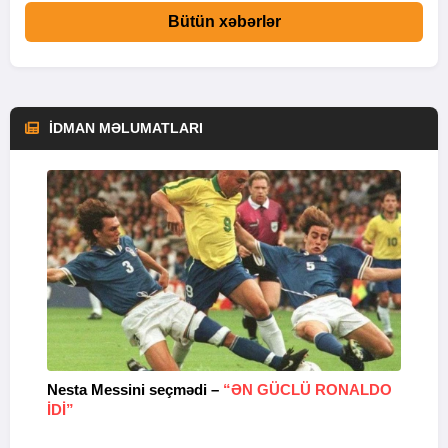
Bütün xəbərlər
İDMAN MƏLUMATLARI
Nesta Messini seçmədi –
“ƏN GÜCLÜ RONALDO
“
IDI”
V