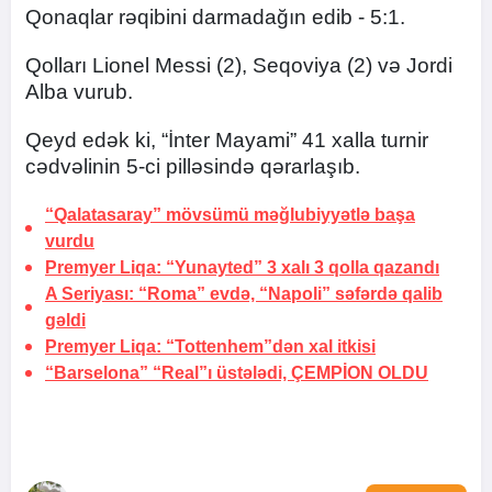
Qonaqlar rəqibini darmadağın edib - 5:1.
Qolları Lionel Messi (2), Seqoviya (2) və Jordi
Alba vurub.
Qeyd edək ki, “İnter Mayami” 41 xalla turnir
cədvəlinin 5-ci pilləsində qərarlaşıb.
“Qalatasaray” mövsümü məğlubiyyətlə başa
vurdu
Premyer Liqa: “Yunayted” 3 xalı 3 qolla qazandı
A Seriyası: “Roma” evdə, “Napoli” səfərdə qalib
gəldi
Premyer Liqa: “Tottenhem”dən xal itkisi
“Barselona” “Real”ı üstələdi,
ÇEMPİON OLDU