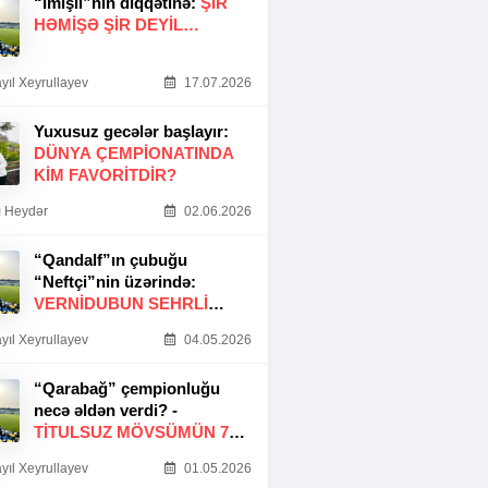
“İmişli”nin diqqətinə:
ŞIR
HƏMIŞƏ ŞIR DEYIL…
yıl Xeyrullayev
17.07.2026
Yuxusuz gecələr başlayır:
DÜNYA ÇEMPIONATINDA
KIM FAVORITDIR?
 Heydər
02.06.2026
“Qandalf”ın çubuğu
“Neftçi”nin üzərində:
VERNİDUBUN SEHRLİ
TOXUNUŞU
yıl Xeyrullayev
04.05.2026
“Qarabağ” çempionluğu
necə əldən verdi? -
TITULSUZ MÖVSÜMÜN 7
SƏBƏBI
yıl Xeyrullayev
01.05.2026