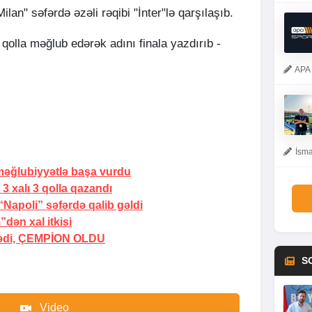
ilan" səfərdə əzəli rəqibi "İnter"lə qarşılaşıb.
qolla məğlub edərək adını finala yazdırıb -
APA 
İsma
əğlubiyyətlə başa vurdu
3 xalı 3 qolla qazandı
Napoli” səfərdə qalib gəldi
dən xal itkisi
ədi,
ÇEMPİON OLDU
S
Video