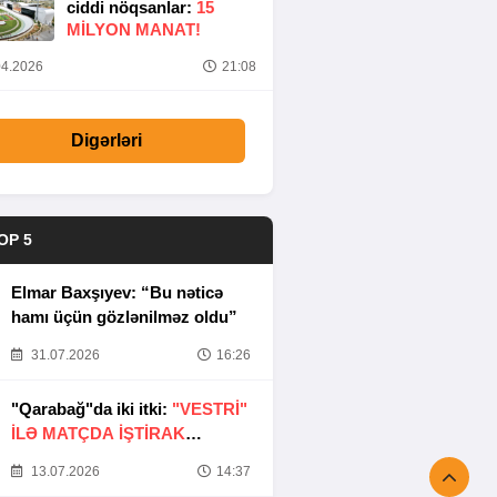
ciddi nöqsanlar:
15
MILYON MANAT!
4.2026
21:08
Digərləri
OP 5
Elmar Baxşıyev: “Bu nəticə
hamı üçün gözlənilməz oldu”
31.07.2026
16:26
"Qarabağ"da iki itki:
"VESTRİ"
İLƏ MATÇDA İŞTİRAK
ETMƏYƏCƏKLƏR
13.07.2026
14:37