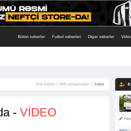
Bütün xəbərlər
Futbol xəbərləri
Digər xəbərlər
Video
Ana Səhifə
Milli çempionatlar
Xəbər
K
lda -
VİDEO
Hacı