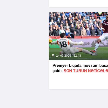
24.05.2026 - 22:48
Premyer Liqada mövsüm baş
çatdı:
SON TURUN NƏTİCƏLƏ