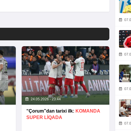
07.0
07.0
07.0
24.05.2026 - 23:44
“Çorum”dan tarixi ilk:
KOMANDA
SUPER LIQADA
07.0