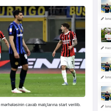
İsma
Hacı
İsma
mərhələsinin cavab matçlarına start verilib.
İsma