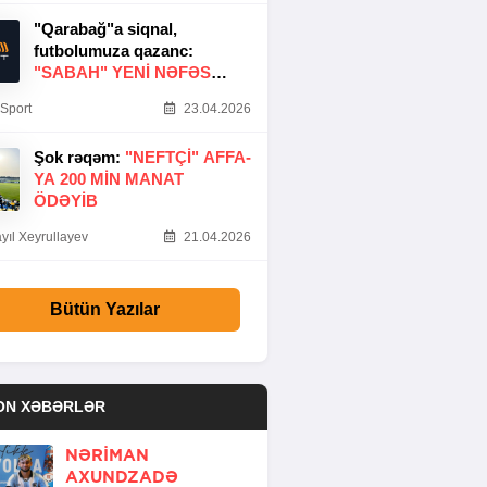
"Qarabağ"a siqnal,
futbolumuza qazanc:
"SABAH" YENI NƏFƏS
GƏTIRDI
Sport
23.04.2026
Şok rəqəm:
"NEFTÇI" AFFA-
YA 200 MIN MANAT
ÖDƏYIB
yıl Xeyrullayev
21.04.2026
Bütün Yazılar
ON XƏBƏRLƏR
NƏRIMAN
AXUNDZADƏ