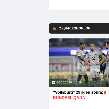
OXŞAR XƏBƏRLƏR
26.05.2026 - 10:29
“Volfsburq” 29 ildən sonra:
II
BUNDESLİQADA