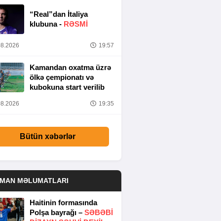
“Real”dan İtaliya
klubuna -
RƏSMİ
8.2026
19:57
Kamandan oxatma üzrə
ölkə çempionatı və
kubokuna start verilib
8.2026
19:35
Bütün xəbərlər
DMAN MƏLUMATLARI
Haitinin formasında
Polşa bayrağı –
SƏBƏBI