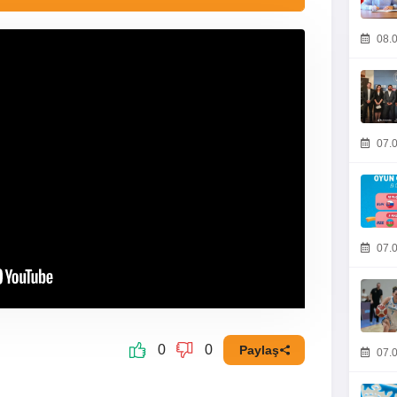
08.0
07.0
07.0
0
0
Paylaş
07.0