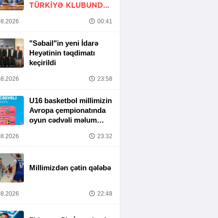
TÜRKIYƏ KLUBUNDA
-
RƏSMİ
8.2026
00:41
"Səbail"in yeni İdarə
Heyətinin təqdimatı
keçirildi
8.2026
23:58
U16 basketbol millimizin
Avropa çempionatında
oyun cədvəli məlum
olub
8.2026
23:32
Millimizdən çətin qələbə
8.2026
22:48