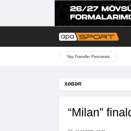
Yay Transfer Pəncərəsi
XƏBƏR
“Milan” fina