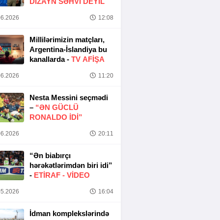
DIZAYN SƏHVI DEYIL
6.2026
12:08
Millilərimizin matçları,
Argentina-İslandiya bu
kanallarda -
TV AFİŞA
6.2026
11:20
Nesta Messini seçmədi
–
“ƏN GÜCLÜ
RONALDO IDI”
6.2026
20:11
“Ən biabırçı
hərəkətlərimdən biri idi”
-
ETIRAF -
VİDEO
5.2026
16:04
İdman komplekslərində