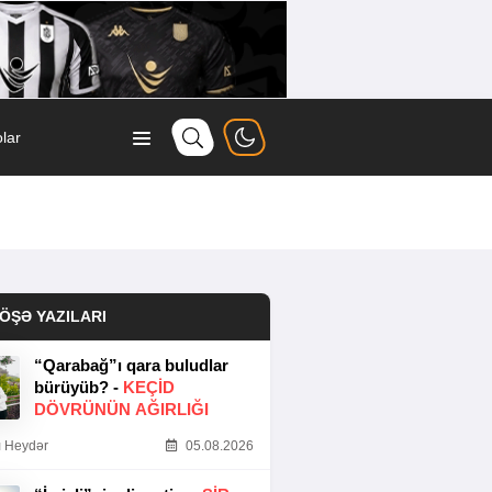
lar
ÖŞƏ YAZILARI
“Qarabağ”ı qara buludlar
bürüyüb? -
KEÇID
DÖVRÜNÜN AĞIRLIĞI
 Heydər
05.08.2026