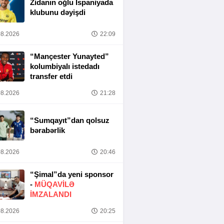
Zidanın oğlu İspaniyada
klubunu dəyişdi
8.2026
22:09
“Mançester Yunayted”
kolumbiyalı istedadı
transfer etdi
8.2026
21:28
“Sumqayıt”dan qolsuz
bərabərlik
8.2026
20:46
“Şimal”da yeni sponsor
-
MÜQAVİLƏ
İMZALANDI
8.2026
20:25