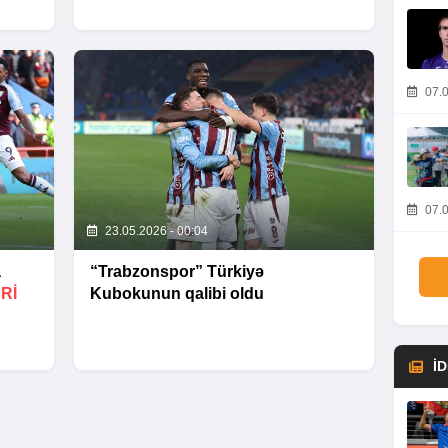
07.0
07.0
23.05.2026 - 00:04
a
“Trabzonspor” Türkiyə
Rİ
Kubokunun qalibi oldu
İ