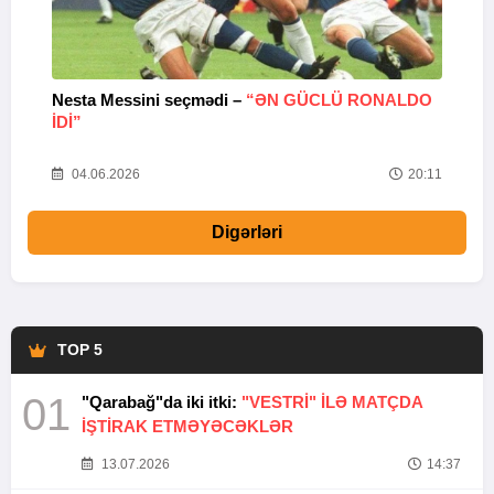
Nesta Messini seçmədi –
“ƏN GÜCLÜ RONALDO
“
IDI”
V
20
04.06.2026
20:11
Digərləri
TOP 5
01
"Qarabağ"da iki itki:
"VESTRİ" İLƏ MATÇDA
İŞTİRAK ETMƏYƏCƏKLƏR
13.07.2026
14:37