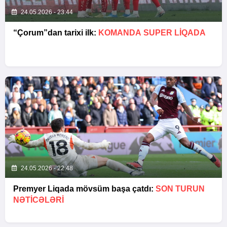
24.05.2026 - 23:44
“Çorum”dan tarixi ilk:
KOMANDA SUPER LIQADA
24.05.2026 - 22:48
Premyer Liqada mövsüm başa çatdı:
SON TURUN
NƏTİCƏLƏRİ