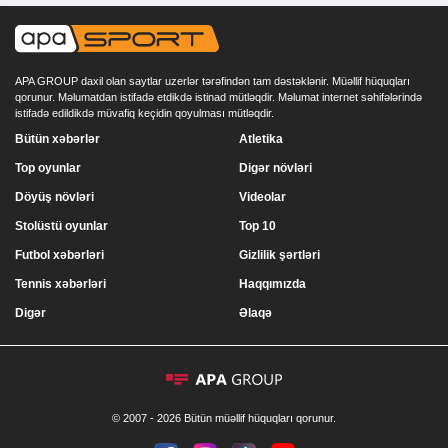
APA GROUP daxil olan saytlar uzerlər tərəfindən tam dəstəklənir. Müəllif hüquqları
qorunur. Məlumatdan istifadə etdikdə istinad mütləqdir. Məlumat internet səhifələrində
istifadə edildikdə müvafiq keçidin qoyulması mütləqdir.
Bütün xəbərlər
Atletika
Top oyunlar
Digər növləri
Döyüş növləri
Videolar
Stolüstü oyunlar
Top 10
Futbol xəbərləri
Gizlilik şərtləri
Tennis xəbərləri
Haqqımızda
Digər
Əlaqə
© 2007 - 2026 Bütün müəllif hüquqları qorunur.