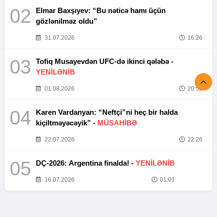
02
Elmar Baxşıyev: “Bu nəticə hamı üçün
gözlənilməz oldu”
31.07.2026
16:26
03
Tofiq Musayevdən UFC-də ikinci qələbə -
YENİLƏNİB
01.08.2026
20:52
04
Karen Vardanyan: “Neftçi”ni heç bir halda
kiçiltməyəcəyik” -
MÜSAHİBƏ
22.07.2026
22:26
05
DÇ-2026: Argentina finalda! -
YENİLƏNİB
16.07.2026
01:01