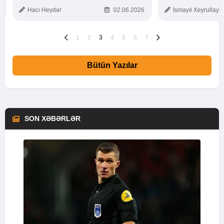
TOXUNUŞ
Hacı Heydər
02.06.2026
İsmayıl Xeyrullaye
1
2
3
4
5
6
7
Bütün Yazılar
SON XƏBƏRLƏR