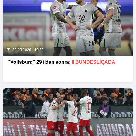
26.05.2026 - 10:29
“Volfsburq” 29 ildən sonra:
II BUNDESLİQADA