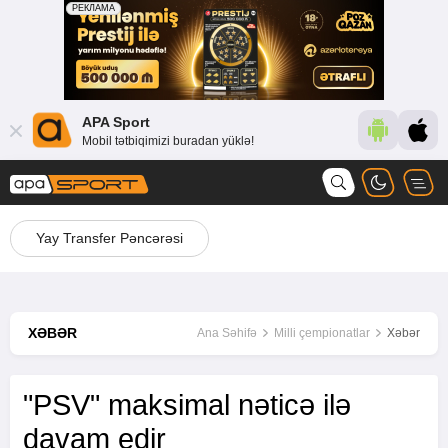
APA Sport
Mobil tətbiqimizi buradan yüklə!
Yay Transfer Pəncərəsi
XƏBƏR
Ana Səhifə
Milli çempionatlar
Xəbər
"PSV" maksimal nəticə ilə
davam edir