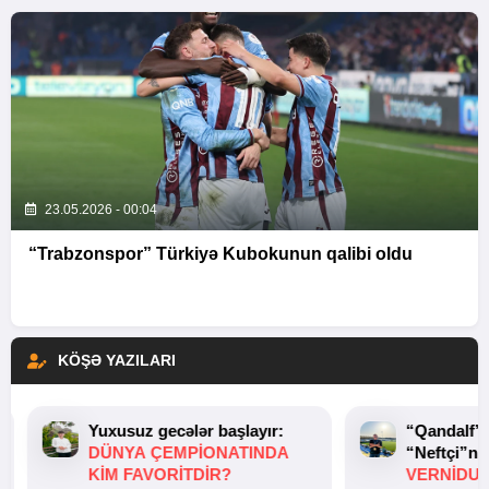
23.05.2026 - 00:04
“Trabzonspor” Türkiyə Kubokunun qalibi oldu
KÖŞƏ YAZILARI
Yuxusuz gecələr başlayır:
“Qandalf”
DÜNYA ÇEMPIONATINDA
“Neftçi”ni
KIM FAVORITDIR?
VERNİDUB