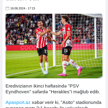
18.08.2024 - 17:15
Eredivizianın ikinci həftəsində "PSV
Eyndhoven" səfərdə "Herakles"i məğlub edib.
Apasport.az
xəbər verir ki, "Asito" stadionunda