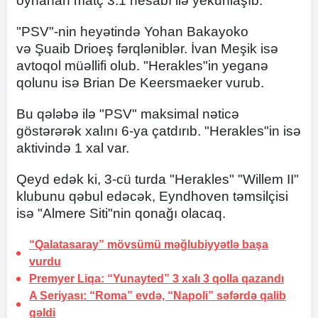
oynanan matç 3:1 hesabı ilə yekunlaşıb.
"PSV"-nin heyətində Yohan Bakayoko
və Şuaib Drioeş fərqləniblər. İvan Meşik isə
avtoqol müəllifi olub. "Herakles"in yeganə
qolunu isə Brian De Keersmaeker vurub.
Bu qələbə ilə "PSV" maksimal nəticə
göstərərək xalını 6-ya çatdırıb. "Herakles"in isə
aktivində 1 xal var.
Qeyd edək ki, 3-cü turda "Herakles" "Willem II"
klubunu qəbul edəcək, Eyndhoven təmsilçisi
isə "Almere Siti"nin qonağı olacaq.
“Qalatasaray” mövsümü məğlubiyyətlə başa
vurdu
Premyer Liqa: “Yunayted” 3 xalı 3 qolla qazandı
A Seriyası: “Roma” evdə, “Napoli” səfərdə qalib
gəldi