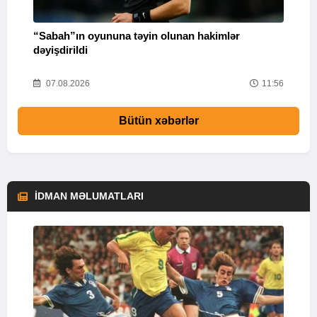
“Sabah”ın oyununa təyin olunan hakimlər
I
dəyişdirildi
02
07.08.2026
11:56
Bütün xəbərlər
İDMAN MƏLUMATLARI