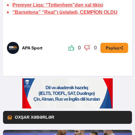
Premyer Liqa: “Tottenhem”dən xal itkisi
“Barselona” “Real”ı üstələdi,
ÇEMPİON OLDU
0
0
APA Sport
Paylaş
OXŞAR XƏBƏRLƏR