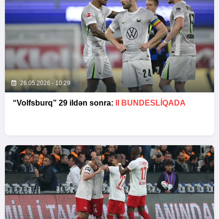
26.05.2026 - 10:29
“Volfsburq” 29 ildən sonra:
II BUNDESLİQADA