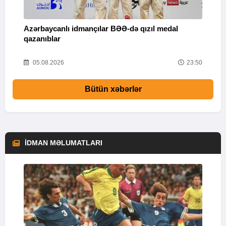
Azərbaycanlı idmançılar BƏƏ-də qızıl medal
Ç
qazanıblar
Y
01
05.08.2026
23:50
Bütün xəbərlər
İDMAN MƏLUMATLARI