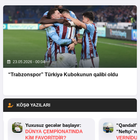
23.05.2026 - 00:04
“Trabzonspor” Türkiyə Kubokunun qalibi oldu
KÖŞƏ YAZILARI
Yuxusuz gecələr başlayır:
“Qandalf”
DÜNYA ÇEMPIONATINDA
“Neftçi”ni
KIM FAVORITDIR?
VERNİDUB