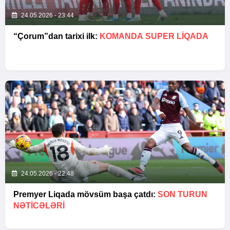
24.05.2026 - 23:44
“Çorum”dan tarixi ilk:
KOMANDA SUPER LIQADA
24.05.2026 - 22:48
Premyer Liqada mövsüm başa çatdı:
SON TURUN
NƏTİCƏLƏRİ