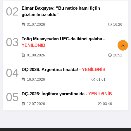
02
Elmar Baxşıyev: “Bu nəticə hamı üçün
gözlənilməz oldu”
31.07.2026
16:26
03
Tofiq Musayevdən UFC-də ikinci qələbə -
YENİLƏNİB
01.08.2026
20:52
04
DÇ-2026: Argentina finalda! -
YENİLƏNİB
16.07.2026
01:01
05
DÇ-2026: İngiltərə yarımfinalda -
YENİLƏNİB
12.07.2026
03:46