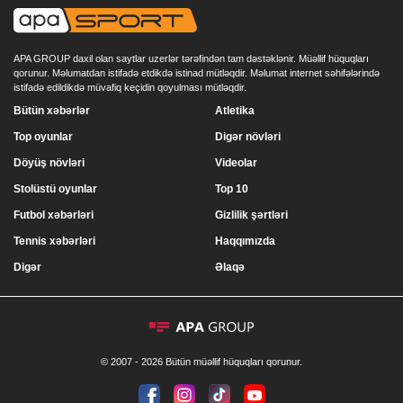
APA GROUP daxil olan saytlar uzerlər tərəfindən tam dəstəklənir. Müəllif hüquqları
qorunur. Məlumatdan istifadə etdikdə istinad mütləqdir. Məlumat internet səhifələrində
istifadə edildikdə müvafiq keçidin qoyulması mütləqdir.
Bütün xəbərlər
Atletika
Top oyunlar
Digər növləri
Döyüş növləri
Videolar
Stolüstü oyunlar
Top 10
Futbol xəbərləri
Gizlilik şərtləri
Tennis xəbərləri
Haqqımızda
Digər
Əlaqə
© 2007 - 2026 Bütün müəllif hüquqları qorunur.