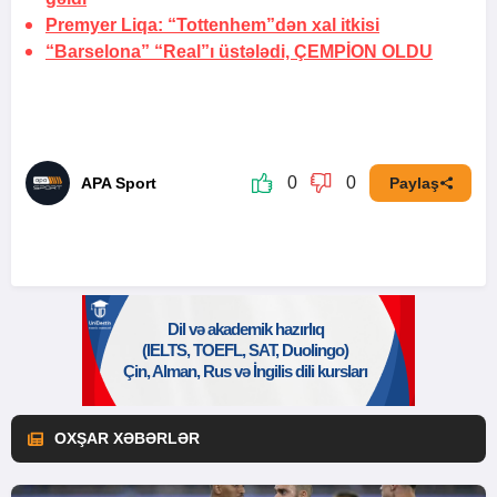
Premyer Liqa: “Tottenhem”dən xal itkisi
“Barselona” “Real”ı üstələdi,
ÇEMPİON OLDU
0
0
APA Sport
Paylaş
OXŞAR XƏBƏRLƏR