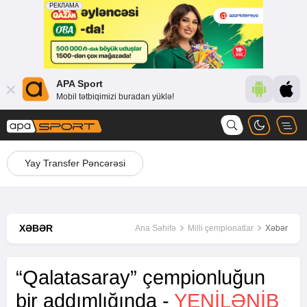
APA Sport
Mobil tətbiqimizi buradan yüklə!
Yay Transfer Pəncərəsi
XƏBƏR
Ana Səhifə
Milli çempionatlar
Xəbər
“Qalatasaray” çempionluğun
bir addımlığında -
YENİLƏNİB