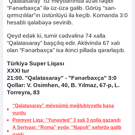
“Qalatasaray” öz meydanında əzəli rəqibi
“Fənərbaxça” ilə üz-üzə gəlib. Görüş "sarı-
qırmızılılar"ın üstünlüyü ilə keçib. Komanda 3:0
hesablı qələbəyə sevinib.
Qeyd edək ki, turnir cədvəlinə 74 xalla
“Qalatasaray” başçılıq edir. Aktivində 67 xalı
olan “Fənərbaxça” isə ikinci pillədə qərarlaşıb.
Türkiyə Super Liqası
XXXI tur
21:00. "Qalatasaray" - "Fənərbaxça" 3:0
Qollar: V. Osimhen, 40, B. Yılmaz, 67-p, L.
Torreyra, 83
“Qalatasaray” mövsümü məğlubiyyətlə başa
vurdu
Premyer Liqa: “Yunayted” 3 xalı 3 qolla qazandı
A Seriyası: “Roma” evdə, “Napoli” səfərdə qalib
gəldi