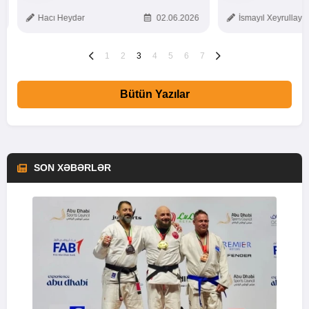
TOXUNUŞ
Hacı Heydər
02.06.2026
İsmayıl Xeyrullaye
1
2
3
4
5
6
7
Bütün Yazılar
SON XƏBƏRLƏR