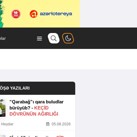
lar
ÖŞƏ YAZILARI
“Qarabağ”ı qara buludlar
bürüyüb? -
KEÇID
DÖVRÜNÜN AĞIRLIĞI
 Heydər
05.08.2026