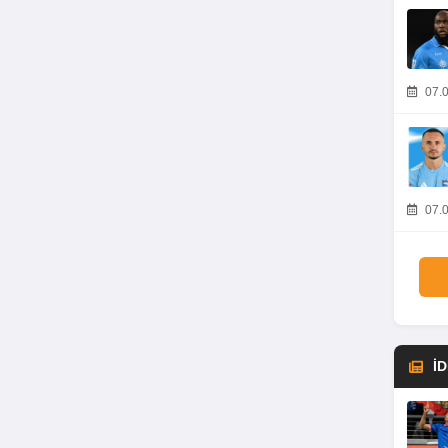
07.0
07.0
İ