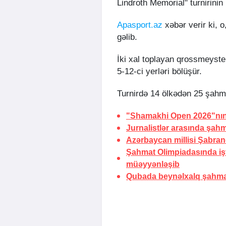
Lindroth Memorial" turnirinin
Apasport.az
xəbər verir ki, 
gəlib.
İki xal toplayan qrossmeyste
5-12-ci yerləri bölüşür.
Turnirdə 14 ölkədən 25 şahma
"Shamakhi Open 2026"nın a
Jurnalistlər arasında şahm
Azərbaycan millisi Şabran
Şahmat Olimpiadasında işt
müəyyənləşib
Qubada beynəlxalq şahmat 