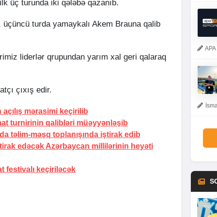
 ilk üç turunda iki qələbə qazanıb.
o, üçüncü turda yamaykalı Akem Brauna qalib
APA 
rimiz liderlər qrupundan yarım xal geri qalaraq
tçı çıxış edir.
İsma
çılış mərasimi keçirilib
at turnirinin qalibləri müəyyənləşib
da təlim-məşq toplanışında iştirak edib
irak edəcək Azərbaycan millilərinin heyəti
festivalı keçiriləcək
S