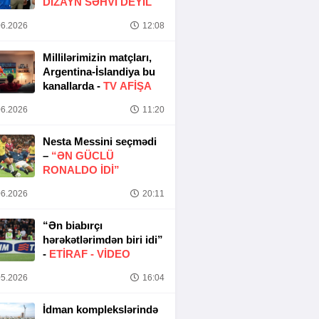
DIZAYN SƏHVI DEYIL
6.2026
12:08
Millilərimizin matçları,
Argentina-İslandiya bu
kanallarda -
TV AFİŞA
6.2026
11:20
Nesta Messini seçmədi
–
“ƏN GÜCLÜ
RONALDO IDI”
6.2026
20:11
“Ən biabırçı
hərəkətlərimdən biri idi”
-
ETIRAF -
VİDEO
5.2026
16:04
İdman komplekslərində