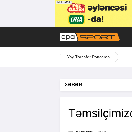
Yay Transfer Pəncərəsi
XƏBƏR
Təmsilçimiz