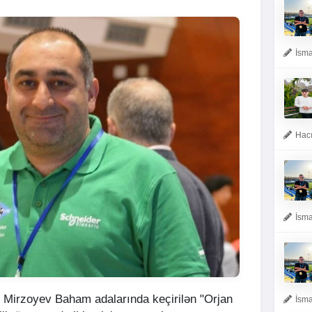
İsma
Hacı
İsma
Mirzoyev Baham adalarında keçirilən "Orjan
İsma