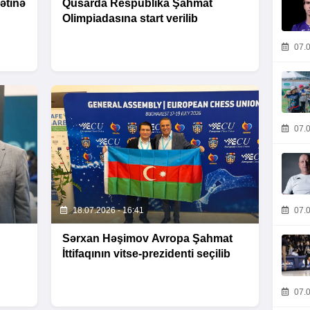
ətinə
Qusarda Respublika Şahmat
Olimpiadasına start verilib
07.0
07.0
18.07.2026 - 16:41
07.0
Sərxan Həşimov Avropa Şahmat
İttifaqının vitse-prezidenti seçilib
07.0