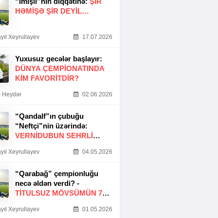
“İmişli”nin diqqətinə:
ŞIR
HƏMIŞƏ ŞIR DEYIL…
yıl Xeyrullayev
17.07.2026
Yuxusuz gecələr başlayır:
DÜNYA ÇEMPIONATINDA
KIM FAVORITDIR?
 Heydər
02.06.2026
“Qandalf”ın çubuğu
“Neftçi”nin üzərində:
VERNİDUBUN SEHRLİ
TOXUNUŞU
yıl Xeyrullayev
04.05.2026
“Qarabağ” çempionluğu
necə əldən verdi? -
TITULSUZ MÖVSÜMÜN 7
SƏBƏBI
yıl Xeyrullayev
01.05.2026