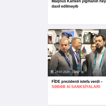
Maqnus Karlsen yığmanın hey
daxil edilməyib
24.07.2026 - 10:52
FİDE prezidenti istefa verdi –
SƏBƏB Aİ SANKSIYALARI