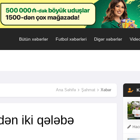
Bütün xəbərlər
Futbol xəbərləri
Digər xəbərlər
Video
Ana Səhifə
Şahmat
Xəbər
K
dən iki qələbə
Hacı