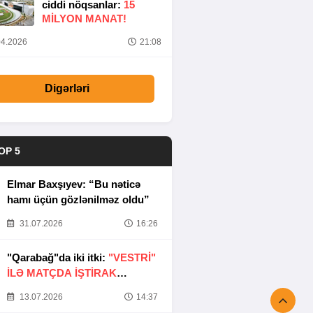
ciddi nöqsanlar:
15
MILYON MANAT!
4.2026
21:08
Digərləri
OP 5
Elmar Baxşıyev: “Bu nəticə
hamı üçün gözlənilməz oldu”
31.07.2026
16:26
"Qarabağ"da iki itki:
"VESTRİ"
İLƏ MATÇDA İŞTİRAK
ETMƏYƏCƏKLƏR
13.07.2026
14:37