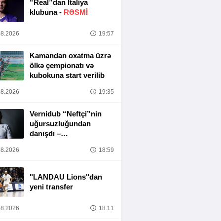
“Real”dan İtaliya
klubuna -
RƏSMİ
8.2026
19:57
Kamandan oxatma üzrə
ölkə çempionatı və
kubokuna start verilib
8.2026
19:35
Vernidub “Neftçi”nin
uğursuzluğundan
danışdı –
“MƏSULIYYƏT
8.2026
18:59
TAMAMILƏ MƏNIM
ÜZƏRIMDƏDIR”
"LANDAU Lions"dan
yeni transfer
8.2026
18:11