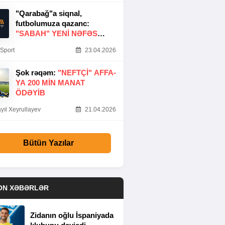
"Qarabağ"a siqnal,
futbolumuza qazanc:
"SABAH" YENI NƏFƏS
GƏTIRDI
Sport
23.04.2026
Şok rəqəm:
"NEFTÇI" AFFA-
YA 200 MIN MANAT
ÖDƏYIB
yıl Xeyrullayev
21.04.2026
Bütün Yazılar
ON XƏBƏRLƏR
Zidanın oğlu İspaniyada