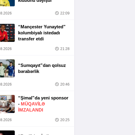
klubunu dəyişdi
8.2026
22:09
“Mançester Yunayted”
kolumbiyalı istedadı
transfer etdi
8.2026
21:28
“Sumqayıt”dan qolsuz
bərabərlik
8.2026
20:46
“Şimal”da yeni sponsor
-
MÜQAVİLƏ
İMZALANDI
8.2026
20:25