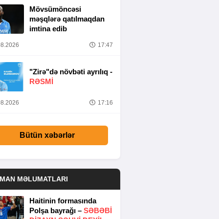
Mövsümöncəsi
məşqlərə qatılmaqdan
imtina edib
8.2026
17:47
"Zirə"də növbəti ayrılıq -
RƏSMİ
8.2026
17:16
Bütün xəbərlər
DMAN MƏLUMATLARI
Haitinin formasında
Polşa bayrağı –
SƏBƏBI