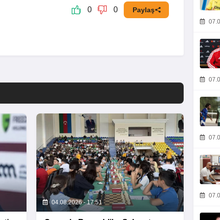
0
0
Paylaş
07.0
07.0
07.0
07.0
04.08.2026 - 17:51