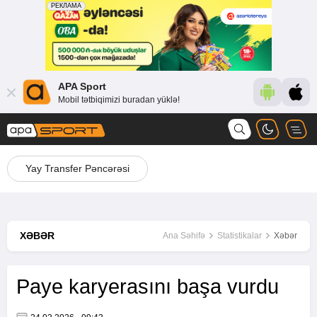
APA Sport
Mobil tətbiqimizi buradan yüklə!
Yay Transfer Pəncərəsi
XƏBƏR
Ana Səhifə
Statistikalar
Xəbər
Paye karyerasını başa vurdu