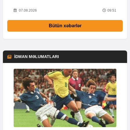
18
07.08.2026
09:51
Bütün xəbərlər
İDMAN MƏLUMATLARI