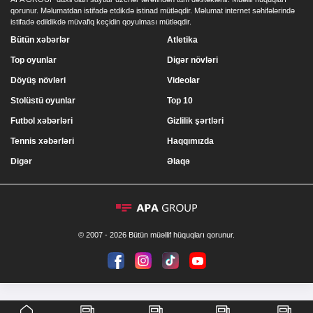
qorunur. Məlumatdan istifadə etdikdə istinad mütləqdir. Məlumat internet səhifələrində
istifadə edildikdə müvafiq keçidin qoyulması mütləqdir.
Bütün xəbərlər
Atletika
Top oyunlar
Digər növləri
Döyüş növləri
Videolar
Stolüstü oyunlar
Top 10
Futbol xəbərləri
Gizlilik şərtləri
Tennis xəbərləri
Haqqımızda
Digər
Əlaqə
© 2007 - 2026 Bütün müəllif hüquqları qorunur.