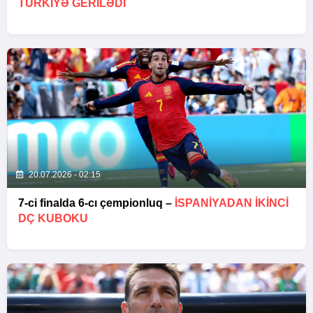
TÜRKIYƏ GERILƏDI
20.07.2026 - 02:15
7-ci finalda 6-cı çempionluq –
İSPANIYADAN IKINCI
DÇ KUBOKU