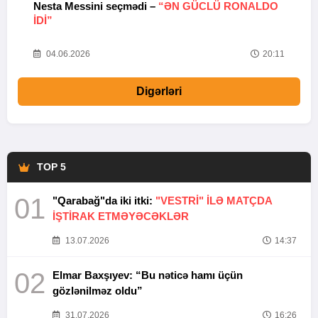
Nesta Messini seçmədi –
“ƏN GÜCLÜ RONALDO
“
IDI”
V
20
04.06.2026
20:11
Digərləri
TOP 5
01
"Qarabağ"da iki itki:
"VESTRİ" İLƏ MATÇDA
İŞTİRAK ETMƏYƏCƏKLƏR
13.07.2026
14:37
02
Elmar Baxşıyev: “Bu nəticə hamı üçün
gözlənilməz oldu”
31.07.2026
16:26