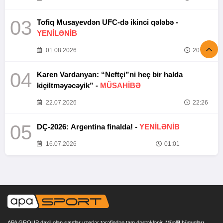
03
Tofiq Musayevdən UFC-də ikinci qələbə -
YENİLƏNİB
01.08.2026
20:52
04
Karen Vardanyan: “Neftçi”ni heç bir halda
kiçiltməyəcəyik” -
MÜSAHİBƏ
22.07.2026
22:26
05
DÇ-2026: Argentina finalda! -
YENİLƏNİB
16.07.2026
01:01
APA GROUP daxil olan saytlar uzerlər tərəfindən tam dəstəklənir. Müəllif hüquqları