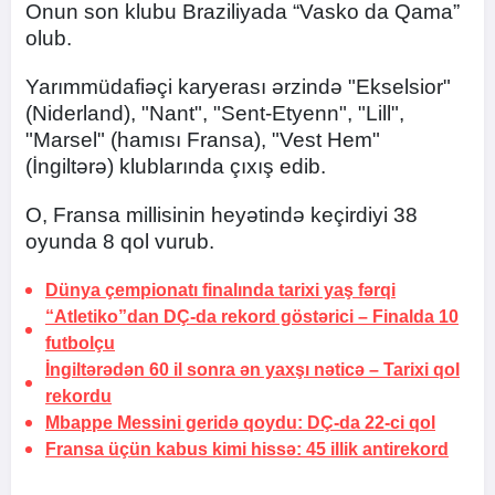
Onun son klubu Braziliyada “Vasko da Qama”
olub.
Yarımmüdafiəçi karyerası ərzində "Ekselsior"
(Niderland), "Nant", "Sent-Etyenn", "Lill",
"Marsel" (hamısı Fransa), "Vest Hem"
(İngiltərə) klublarında çıxış edib.
O, Fransa millisinin heyətində keçirdiyi 38
oyunda 8 qol vurub.
Dünya çempionatı finalında
tarixi yaş fərqi
“Atletiko”dan DÇ-da rekord göstərici –
Finalda 10
futbolçu
İngiltərədən 60 il sonra ən yaxşı nəticə –
Tarixi qol
rekordu
Mbappe Messini geridə qoydu:
DÇ-da 22-ci qol
Fransa üçün kabus kimi hissə:
45 illik antirekord