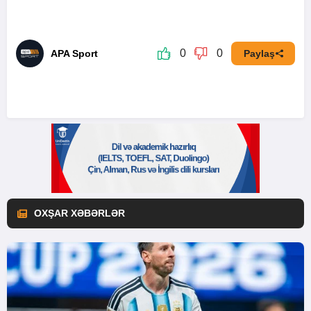
0
0
APA Sport
Paylaş
OXŞAR XƏBƏRLƏR