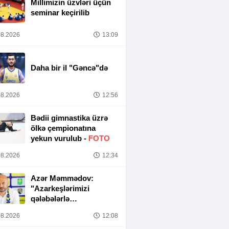
Millimizin üzvləri üçün
seminar keçirilib
8.2026
13:09
Daha bir il "Gəncə"də
8.2026
12:56
Bədii gimnastika üzrə
ölkə çempionatına
yekun vurulub -
FOTO
8.2026
12:34
Azər Məmmədov:
"Azarkeşlərimizi
qələbələrlə
sevindirəcəyik"
8.2026
12:08