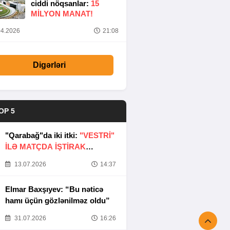
ciddi nöqsanlar:
15
MILYON MANAT!
4.2026
21:08
Digərləri
OP 5
"Qarabağ"da iki itki:
"VESTRİ"
İLƏ MATÇDA İŞTİRAK
ETMƏYƏCƏKLƏR
13.07.2026
14:37
Elmar Baxşıyev: “Bu nəticə
hamı üçün gözlənilməz oldu”
31.07.2026
16:26