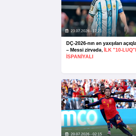
23.07.2026 - 17:21
DÇ-2026-nın ən yaxşıları açıql
– Messi zirvədə,
ILK "10-LUQ"
ISPANIYALI
20.07.2026 - 02:15