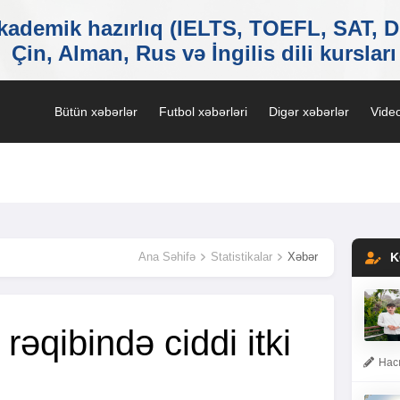
Bütün xəbərlər
Futbol xəbərləri
Digər xəbərlər
Video
Ana Səhifə
Statistikalar
Xəbər
K
rəqibində ciddi itki
Hacı