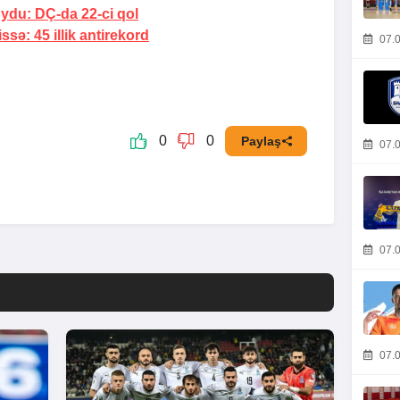
oydu:
DÇ-da 22-ci qol
issə:
45 illik antirekord
07.0
0
0
Paylaş
07.0
07.0
07.0