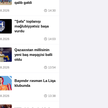
qalib gəldi
8.2026
14:30
"Şəfa" toplanışı
məğlubiyyətsiz başa
vurdu
8.2026
14:03
Qazaxıstan millisinin
yeni baş məşqçisi bəlli
oldu
8.2026
13:54
Bayındır rəsmən La Liqa
klubunda
8.2026
13:38