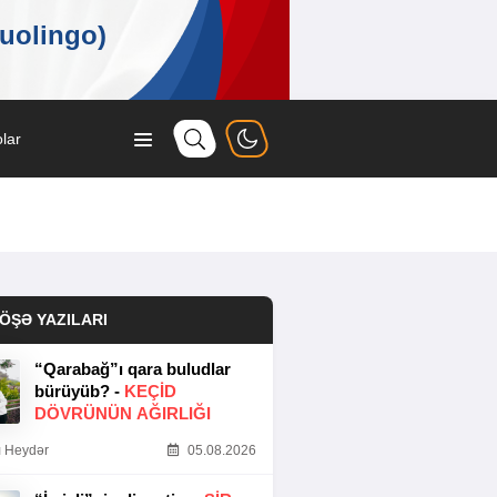
lar
ÖŞƏ YAZILARI
“Qarabağ”ı qara buludlar
bürüyüb? -
KEÇID
DÖVRÜNÜN AĞIRLIĞI
 Heydər
05.08.2026