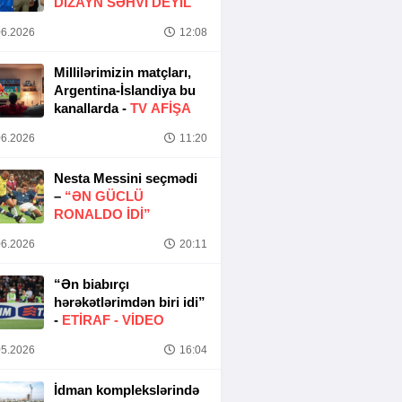
DIZAYN SƏHVI DEYIL
6.2026
12:08
Millilərimizin matçları,
Argentina-İslandiya bu
kanallarda -
TV AFİŞA
6.2026
11:20
Nesta Messini seçmədi
–
“ƏN GÜCLÜ
RONALDO IDI”
6.2026
20:11
“Ən biabırçı
hərəkətlərimdən biri idi”
-
ETIRAF -
VİDEO
5.2026
16:04
İdman komplekslərində