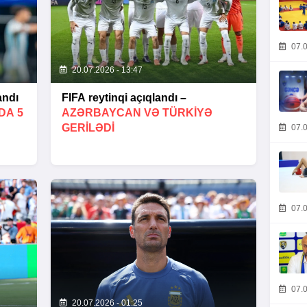
07.0
20.07.2026 - 13:47
andı
FIFA reytinqi açıqlandı –
DA 5
AZƏRBAYCAN VƏ TÜRKIYƏ
GERILƏDI
07.0
07.0
07.0
20.07.2026 - 01:25