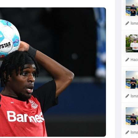
İsma
Hacı
İsma
İsma