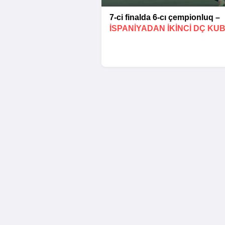
7-ci finalda 6-cı çempionluq –
İSPANIYADAN IKINCI DÇ KU