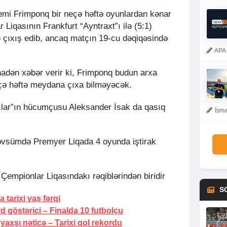
emi Frimponq bir neçə həftə oyunlardan kənar
Liqasının Frankfurt “Ayntraxt”ı ilə (5:1)
 çıxış edib, ancaq matçın 19-cu dəqiqəsində
APA 
inadən xəbər verir ki, Frimponq budun arxa
eçə həftə meydana çıxa bilməyəcək.
lar”ın hücumçusu Aleksander İsak da qasıq
İsma
mövsümdə Premyer Liqada 4 oyunda iştirak
Çempionlar Liqasındakı rəqiblərindən biridir
S
da
tarixi yaş fərqi
d göstərici –
Finalda 10 futbolçu
 yaxşı nəticə –
Tarixi qol rekordu