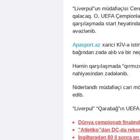
“Liverpul”un müdafiəçisi Cer
qalacaq. O, UEFA Çempionlar 
qarşılaşmada start heyətində
əvəzlənib.
Apasport.az
xarici KİV-ə ist
bağından zədə alıb və bir n
Həmin qarşılaşmada “qırmızı
nahiyəsindən zədələnib.
Niderlandlı müdafiəçi cari 
edib.
“Liverpul” “Qarabağ”ın UEFA 
Dünya çempionatı finalın
“Atletiko”dan DÇ-da rekor
İngiltərədən 60 il sonra ən