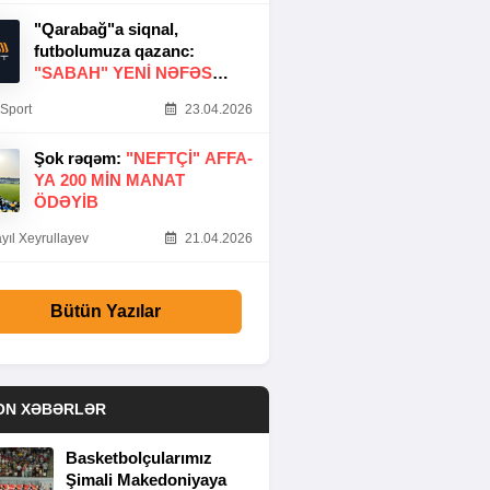
"Qarabağ"a siqnal,
futbolumuza qazanc:
"SABAH" YENI NƏFƏS
GƏTIRDI
Sport
23.04.2026
Şok rəqəm:
"NEFTÇI" AFFA-
YA 200 MIN MANAT
ÖDƏYIB
yıl Xeyrullayev
21.04.2026
Bütün Yazılar
ON XƏBƏRLƏR
Basketbolçularımız
Şimali Makedoniyaya