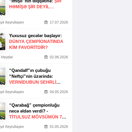
“İmişli”nin diqqətinə:
ŞIR
HƏMIŞƏ ŞIR DEYIL…
yıl Xeyrullayev
17.07.2026
Yuxusuz gecələr başlayır:
DÜNYA ÇEMPIONATINDA
KIM FAVORITDIR?
 Heydər
02.06.2026
“Qandalf”ın çubuğu
“Neftçi”nin üzərində:
VERNİDUBUN SEHRLİ
TOXUNUŞU
yıl Xeyrullayev
04.05.2026
“Qarabağ” çempionluğu
necə əldən verdi? -
TITULSUZ MÖVSÜMÜN 7
SƏBƏBI
yıl Xeyrullayev
01.05.2026