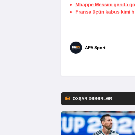
Mbappe Messini geridə q
Fransa üçün kabus kimi h
APA Sport
OXŞAR XƏBƏRLƏR