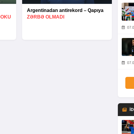
Argentinadan antirekord – Qapıya
BOKU
ZƏRBƏ OLMADI
07.0
07.0
İ