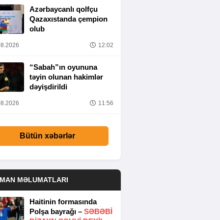
Azərbaycanlı qolfçu
Qazaxıstanda çempion
olub
8.2026
12:02
“Sabah”ın oyununa
təyin olunan hakimlər
dəyişdirildi
8.2026
11:56
Bütün xəbərlər
DMAN MƏLUMATLARI
Haitinin formasında
Polşa bayrağı –
SƏBƏBI