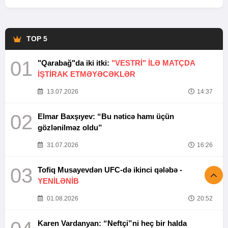
TOP 5
01
"Qarabağ"da iki itki:
"VESTRİ" İLƏ MATÇDA
İŞTİRAK ETMƏYƏCƏKLƏR
13.07.2026
14:37
02
Elmar Baxşıyev: “Bu nəticə hamı üçün
gözlənilməz oldu”
31.07.2026
16:26
03
Tofiq Musayevdən UFC-də ikinci qələbə -
YENİLƏNİB
01.08.2026
20:52
Karen Vardanyan: “Neftçi”ni heç bir halda