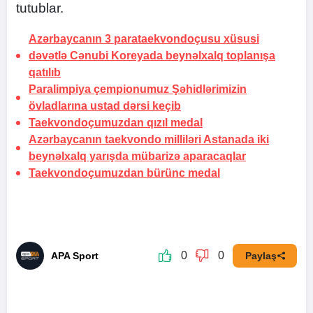
tutublar.
Azərbaycanın 3 parataekvondoçusu xüsusi
dəvətlə Cənubi Koreyada beynəlxalq toplanışa
qatılıb
Paralimpiya çempionumuz Şəhidlərimizin
övladlarına ustad dərsi keçib
Taekvondoçumuzdan qızıl medal
Azərbaycanın taekvondo milliləri Astanada iki
beynəlxalq yarışda mübarizə aparacaqlar
Taekvondoçumuzdan bürünc medal
0
0
APA Sport
Paylaş