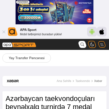
APA Sport
Mobil tətbiqimizi buradan yüklə!
Yay Transfer Pəncərəsi
XƏBƏR
Ana Səhifə
Taekvondo
Xəbər
Azərbaycan taekvondoçuları
beynəlxalq turnirdə 7 medal