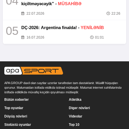
04
kiçiltməyəcəyik” -
MÜSAHİBƏ
22.07.2026
22:26
05
DÇ-2026: Argentina finalda! -
YENİLƏNİB
16.07.2026
01:01
APA GROUP daxil olan saytlar uzerlər tərəfindən tam dəstəklənir. Müəllif hüquqları
qorunur. Məlumatdan istifadə etdikdə istinad mütləqdir. Məlumat internet səhifələrində
istifadə edildikdə müvafiq keçidin qoyulması mütləqdir.
Bütün xəbərlər
Atletika
Top oyunlar
Digər növləri
Döyüş növləri
Videolar
Stolüstü oyunlar
Top 10