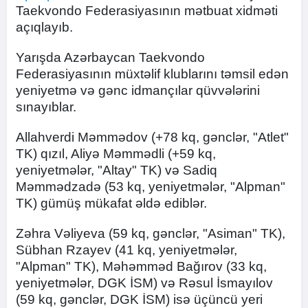
Taekvondo Federasiyasının mətbuat xidməti
açıqlayıb.
Yarışda Azərbaycan Taekvondo
Federasiyasının müxtəlif klublarını təmsil edən
yeniyetmə və gənc idmançılar qüvvələrini
sınayıblar.
Allahverdi Məmmədov (+78 kq, gənclər, "Atlet"
TK) qızıl, Aliyə Məmmədli (+59 kq,
yeniyetmələr, "Altay" TK) və Sadiq
Məmmədzadə (53 kq, yeniyetmələr, "Alpman"
TK) gümüş mükafat əldə ediblər.
Zəhra Vəliyeva (59 kq, gənclər, "Asiman" TK),
Sübhan Rzayev (41 kq, yeniyetmələr,
"Alpman" TK), Məhəmməd Bağırov (33 kq,
yeniyetmələr, DGK İSM) və Rəsul İsmayılov
(59 kq, gənclər, DGK İSM) isə üçüncü yeri