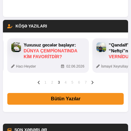
KÖŞƏ YAZILARI
Yuxusuz gecələr başlayır:
“Qandalf”
DÜNYA ÇEMPIONATINDA
“Neftçi”ni
KIM FAVORITDIR?
VERNİDUB
TOXUNUŞ
Hacı Heydər
02.06.2026
İsmayıl Xeyrullaye
1
2
3
4
5
6
7
Bütün Yazılar
SON XƏBƏRLƏR