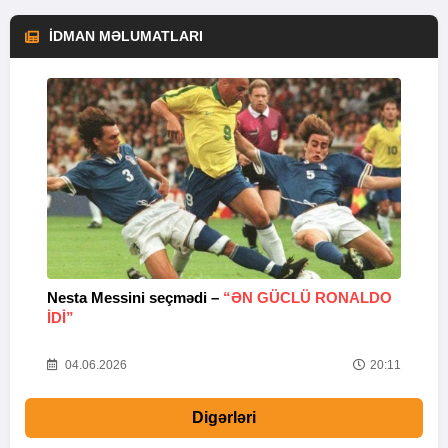
İDMAN MƏLUMATLARI
Nesta Messini seçmədi –
“ƏN GÜCLÜ RONALDO
“
IDI”
V
20
04.06.2026
20:11
Digərləri