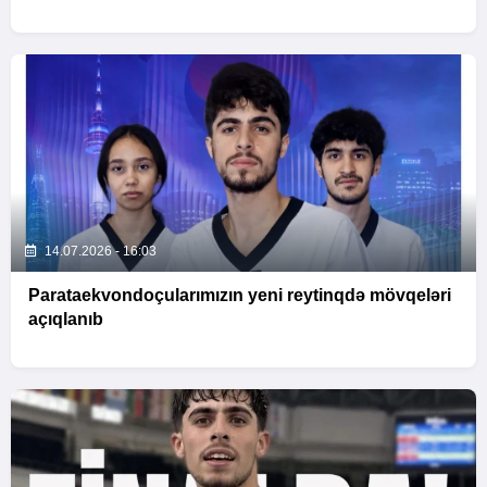
14.07.2026 - 16:03
Parataekvondoçularımızın yeni reytinqdə mövqeləri
açıqlanıb