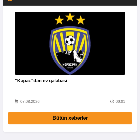
“Kəpəz”dən ev qələbəsi
Q
i
52
07.08.2026
00:01
Bütün xəbərlər