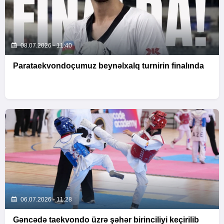
08.07.2026 - 11:40
Parataekvondoçumuz beynəlxalq turnirin finalında
06.07.2026 - 11:28
Gəncədə taekvondo üzrə şəhər birinciliyi keçirilib