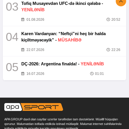
03
Tofiq Musayevdən UFC-də ikinci qələbə -
YENİLƏNİB
01.08.2026
20:52
04
Karen Vardanyan: “Neftçi”ni heç bir halda
kiçiltməyəcəyik” -
MÜSAHİBƏ
22.07.2026
22:26
05
DÇ-2026: Argentina finalda! -
YENİLƏNİB
16.07.2026
01:01
APA GROUP daxil olan saytlar uzerlər tərəfindən tam dəstəklənir. Müəllif hüquqları
qorunur. Məlumatdan istifadə etdikdə istinad mütləqdir. Məlumat internet səhifələrində
istifadə edildikdə müvafiq keçidin qoyulması mütləqdir.