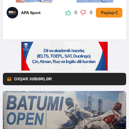
0
0
APA Sport
Paylaş
OXŞAR XƏBƏRLƏR