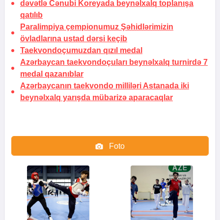
dəvətlə Cənubi Koreyada beynəlxalq toplanışa
qatılıb
Paralimpiya çempionumuz Şəhidlərimizin
övladlarına ustad dərsi keçib
Taekvondoçumuzdan qızıl medal
Azərbaycan taekvondoçuları beynəlxalq turnirdə 7
medal qazanıblar
Azərbaycanın taekvondo milliləri Astanada iki
beynəlxalq yarışda mübarizə aparacaqlar
Foto
Video