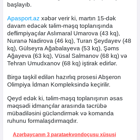
başlayıb.
Apasport.az
xəbər verir ki, martın 15-dək
davam edəcək təlim-məşq toplanışında
deflimpiyaçılar Aslımaral Umarova (43 kq),
Nuranə Nadirova (46 kq), Turan Şeydayev (48
kq), Gülseyra Ağabalayeva (53 kq), Şəms
Ağayeva (63 kq), Vüsal Salmanov (68 kq) və
Tehran Umudxanov (68 kq) iştirak edirlər.
Birgə təşkil edilən hazırlıq prosesi Abşeron
Olimpiya İdman Kompleksində keçirilir.
Qeyd edək ki, təlim-məşq toplanışının əsas
məqsədi idmançılar arasında təcrübə
mübadiləsini gücləndirmək və komanda
ruhunu formalaşdırmaqdır.
Azərbaycanın 3 parataekvondoçusu xüsusi