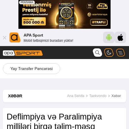
APA Sport
Mobil tətbiqimizi buradan yüklə!
Yay Transfer Pəncərəsi
XƏBƏR
Ana Səhifə
Taekvondo
Xəbər
Deflimpiya və Paralimpiya
milliləri birgə təlim-məşq