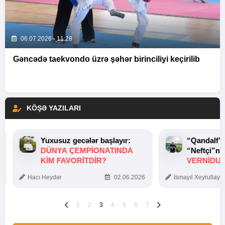
06.07.2026 - 11:28
Gəncədə taekvondo üzrə şəhər birinciliyi keçirilib
KÖŞƏ YAZILARI
Yuxusuz gecələr başlayır:
“Qandalf”
DÜNYA ÇEMPIONATINDA
“Neftçi”ni
KIM FAVORITDIR?
VERNİDUB
TOXUNUŞ
Hacı Heydər
02.06.2026
İsmayıl Xeyrullaye
1
2
3
4
5
6
7