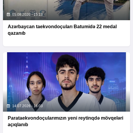
05.08.2026 - 15:13
Azərbaycan taekvondoçuları Batumidə 22 medal
qazanıb
14.07.2026 - 16:03
Parataekvondoçularımızın yeni reytinqdə mövqeləri
açıqlanıb