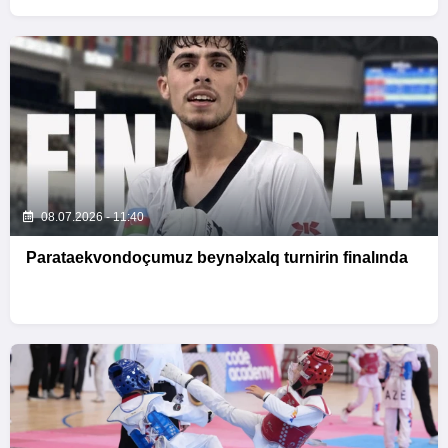
08.07.2026 - 11:40
Parataekvondoçumuz beynəlxalq turnirin finalında