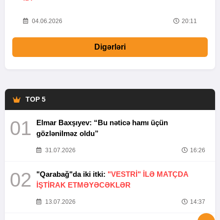
20
04.06.2026
20:11
Digərləri
TOP 5
01
Elmar Baxşıyev: “Bu nəticə hamı üçün
gözlənilməz oldu”
31.07.2026
16:26
02
"Qarabağ"da iki itki:
"VESTRİ" İLƏ MATÇDA
İŞTİRAK ETMƏYƏCƏKLƏR
13.07.2026
14:37