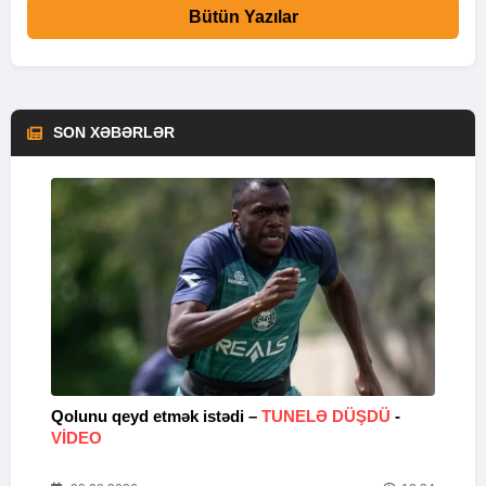
Bütün Yazılar
SON XƏBƏRLƏR
lə
Qolunu qeyd etmək istədi –
TUNELƏ DÜŞDÜ
-
“
VİDEO