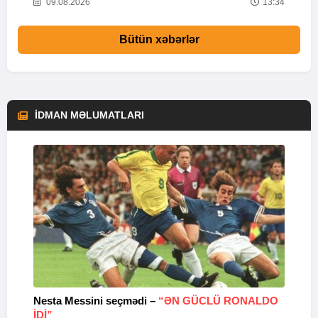
53
09.08.2026
13:34
Bütün xəbərlər
İDMAN MƏLUMATLARI
Nesta Messini seçmədi –
“ƏN GÜCLÜ RONALDO
“
IDI”
V