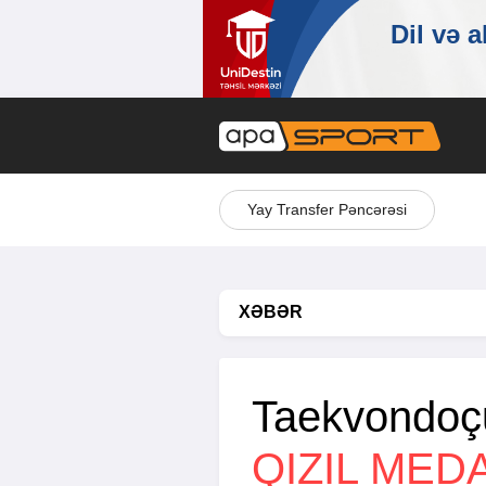
Yay Transfer Pəncərəsi
XƏBƏR
Taekvondoçu
QIZIL MED