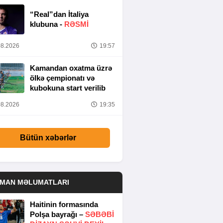
“Real”dan İtaliya
klubuna -
RƏSMİ
8.2026
19:57
Kamandan oxatma üzrə
ölkə çempionatı və
kubokuna start verilib
8.2026
19:35
Bütün xəbərlər
DMAN MƏLUMATLARI
Haitinin formasında
Polşa bayrağı –
SƏBƏBI