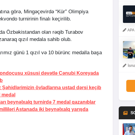
tına görə, Mingəçevirdə “Kür” Olimpiya
ondo turnirinin finalı keçirilib.
APA 
ada Özbəkistandan olan rəqib Turabov
anaraq qızıl medala sahib olub.
rımız günü 1 qızıl və 10 bürünc medalla başa
İsma
vondoçusu xüsusi dəvətlə Cənubi Koreyada
ıb
əhidlərimizin övladlarına ustad dərsi keçib
 medal
rı beynəlxalq turnirdə 7 medal qazanıblar
lliləri Astanada iki beynəlxalq yarışda
S