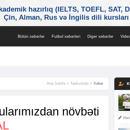
Bütün xəbərlər
Futbol xəbərləri
Digər xəbərlər
Video
Ana Səhifə
Taekvondo
Xəbər
K
larımızdan növbəti
Hacı
AL