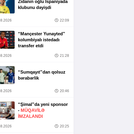
Zidanın oğlu İspaniyada
klubunu dəyişdi
8.2026
22:09
“Mançester Yunayted”
kolumbiyalı istedadı
transfer etdi
8.2026
21:28
“Sumqayıt”dan qolsuz
bərabərlik
8.2026
20:46
“Şimal”da yeni sponsor
-
MÜQAVİLƏ
İMZALANDI
8.2026
20:25