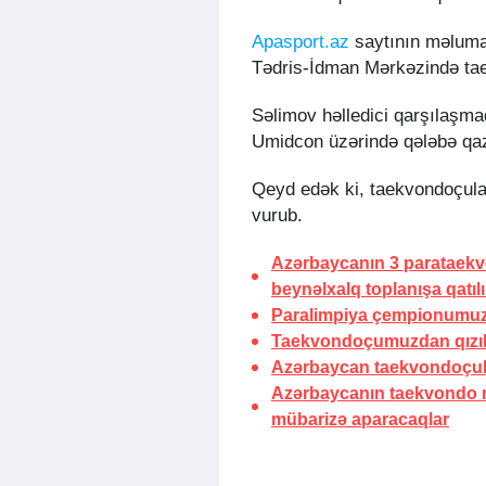
Apasport.az
saytının məluma
Tədris-İdman Mərkəzində taekv
Səlimov həlledici qarşılaşm
Umidcon üzərində qələbə qaz
Qeyd edək ki, taekvondoçula
vurub.
Azərbaycanın 3 parataek
beynəlxalq toplanışa qatıl
Paralimpiya çempionumuz Ş
Taekvondoçumuzdan qızıl
Azərbaycan taekvondoçula
Azərbaycanın taekvondo mi
mübarizə aparacaqlar