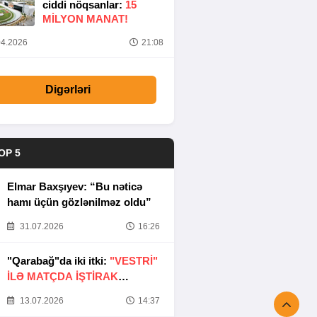
ciddi nöqsanlar:
15
MILYON MANAT!
4.2026
21:08
Digərləri
OP 5
Elmar Baxşıyev: “Bu nəticə
hamı üçün gözlənilməz oldu”
31.07.2026
16:26
"Qarabağ"da iki itki:
"VESTRİ"
İLƏ MATÇDA İŞTİRAK
ETMƏYƏCƏKLƏR
13.07.2026
14:37