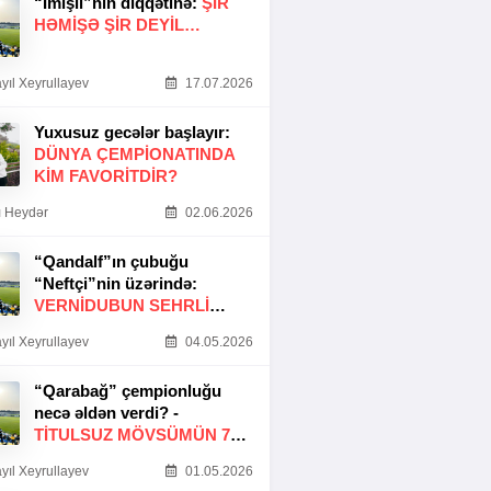
“İmişli”nin diqqətinə:
ŞIR
HƏMIŞƏ ŞIR DEYIL…
yıl Xeyrullayev
17.07.2026
Yuxusuz gecələr başlayır:
DÜNYA ÇEMPIONATINDA
KIM FAVORITDIR?
 Heydər
02.06.2026
“Qandalf”ın çubuğu
“Neftçi”nin üzərində:
VERNİDUBUN SEHRLİ
TOXUNUŞU
yıl Xeyrullayev
04.05.2026
“Qarabağ” çempionluğu
necə əldən verdi? -
TITULSUZ MÖVSÜMÜN 7
SƏBƏBI
yıl Xeyrullayev
01.05.2026