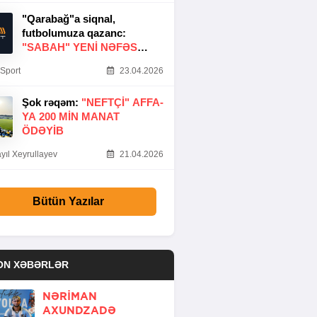
"Qarabağ"a siqnal,
futbolumuza qazanc:
"SABAH" YENI NƏFƏS
GƏTIRDI
Sport
23.04.2026
Şok rəqəm:
"NEFTÇI" AFFA-
YA 200 MIN MANAT
ÖDƏYIB
yıl Xeyrullayev
21.04.2026
Bütün Yazılar
ON XƏBƏRLƏR
NƏRIMAN
AXUNDZADƏ