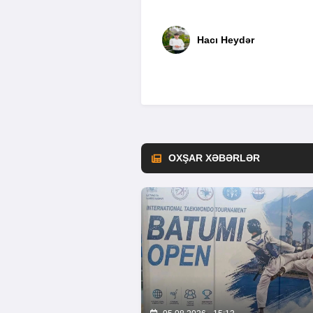
Hacı Heydər
OXŞAR XƏBƏRLƏR