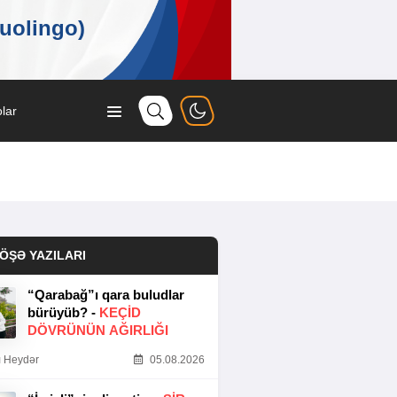
lar
ÖŞƏ YAZILARI
“Qarabağ”ı qara buludlar
bürüyüb? -
KEÇID
DÖVRÜNÜN AĞIRLIĞI
 Heydər
05.08.2026