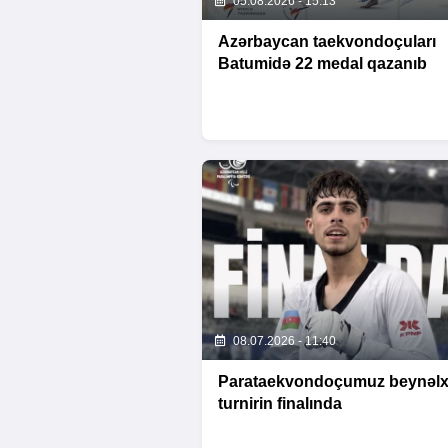
05.08.2026 - 15:13
Azərbaycan taekvondoçuları
Batumidə 22 medal qazanıb
08.07.2026 - 11:40
Parataekvondoçumuz beynəlx
turnirin finalında