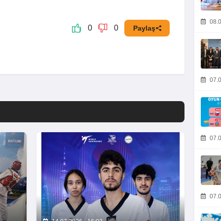
08.0
0
0
Paylaş
07.0
07.0
07.0