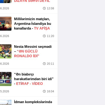
DIZAYN SƏHVI DEYIL
6.2026
12:08
Millilərimizin matçları,
Argentina-İslandiya bu
kanallarda -
TV AFİŞA
6.2026
11:20
Nesta Messini seçmədi
–
“ƏN GÜCLÜ
RONALDO IDI”
6.2026
20:11
“Ən biabırçı
hərəkətlərimdən biri idi”
-
ETIRAF -
VİDEO
5.2026
16:04
İdman komplekslərində