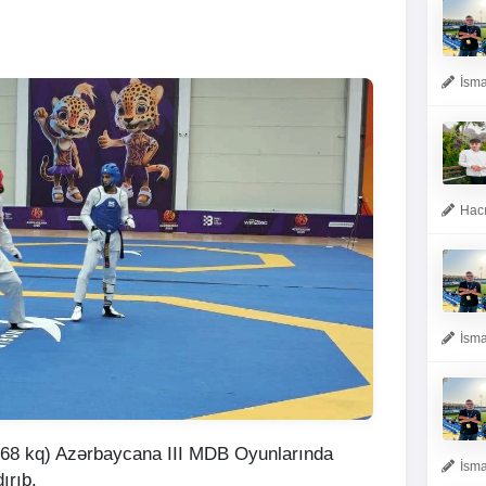
İsma
Hacı
İsma
(68 kq) Azərbaycana III MDB Oyunlarında
İsma
ırıb.