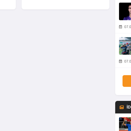
07.0
07.0
İ