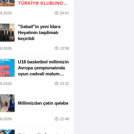
TÜRKIYƏ KLUBUNDA
-
RƏSMİ
8.2026
00:41
"Səbail"in yeni İdarə
Heyətinin təqdimatı
keçirildi
8.2026
23:58
U16 basketbol millimizin
Avropa çempionatında
oyun cədvəli məlum
olub
8.2026
23:32
Millimizdən çətin qələbə
8.2026
22:48