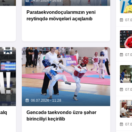
14.07.2026 - 16:03
Parataekvondoçularımızın yeni
reytinqdə mövqeləri açıqlanıb
07.0
07.0
07.0
06.07.2026 - 11:28
alq
Gəncədə taekvondo üzrə şəhər
birinciliyi keçirilib
07.0