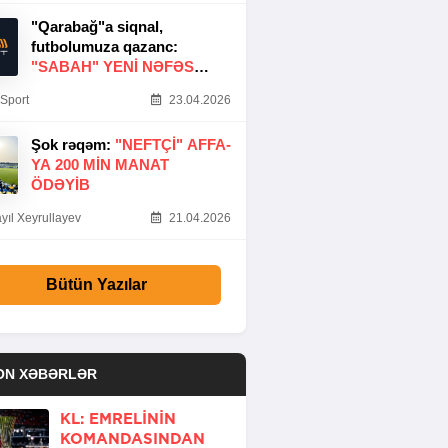
"Qarabağ"a siqnal,
futbolumuza qazanc:
"SABAH" YENI NƏFƏS
GƏTIRDI
Sport
23.04.2026
Şok rəqəm:
"NEFTÇI" AFFA-
YA 200 MIN MANAT
ÖDƏYIB
yıl Xeyrullayev
21.04.2026
Bütün Yazılar
ON XƏBƏRLƏR
KL: EMRELININ
KOMANDASINDAN