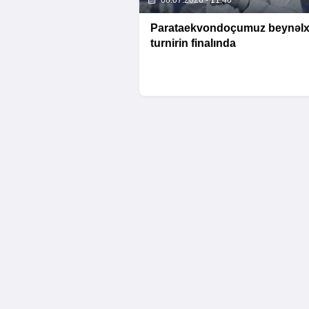
08.07.2026 - 11:40
Parataekvondoçumuz beynəlx
turnirin finalında