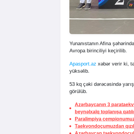
Yunanıstanın Afina şəhərind
Avropa birinciliyi keçirilib.
Apasport.az
xəbər verir ki, 
yüksəlib.
53 kq çəki dərəcəsində yar
görülüb.
Azərbaycanın 3 parataek
beynəlxalq toplanışa qatıl
Paralimpiya çempionumuz Ş
Taekvondoçumuzdan qızıl
Azərbaycan taekvondoçula