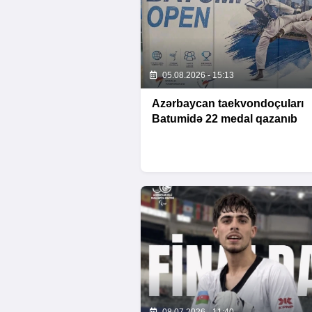
05.08.2026 - 15:13
Azərbaycan taekvondoçuları
Batumidə 22 medal qazanıb