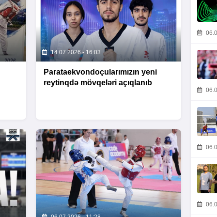
06.0
14.07.2026 - 16:03
Parataekvondoçularımızın yeni
reytinqdə mövqeləri açıqlanıb
06.0
06.0
06.0