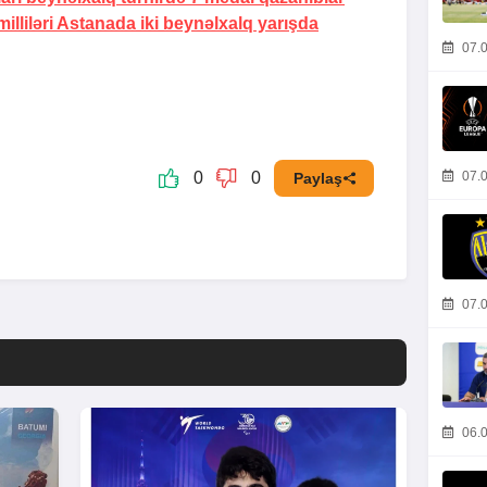
lliləri Astanada iki beynəlxalq yarışda
07.0
07.0
0
0
Paylaş
07.0
06.0