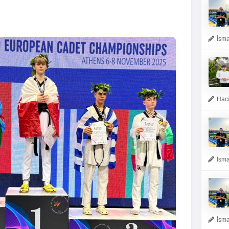
İsma
Hacı
İsma
İsma