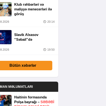
Klub rəhbərləri və
maliyyə menecerləri ilə
görüş
8.2026
20:14
Slavik Alxasov
“Səbail”də
8.2026
19:50
Bütün xəbərlər
DMAN MƏLUMATLARI
Haitinin formasında
Polşa bayrağı –
SƏBƏBI