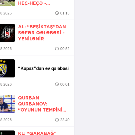
HEÇ-HEÇƏ -
YENİLƏNİB
8.2026
01:13
AL: “BEŞIKTAŞ”DAN
SƏFƏR QƏLƏBƏSI -
YENİLƏNİR
8.2026
00:52
“Kəpəz”dən ev qələbəsi
8.2026
00:01
QURBAN
QURBANOV:
“OYUNUN TEMPINI
ARTIRMALI IDIK”
8.2026
23:40
KL: “QARABAĞ”