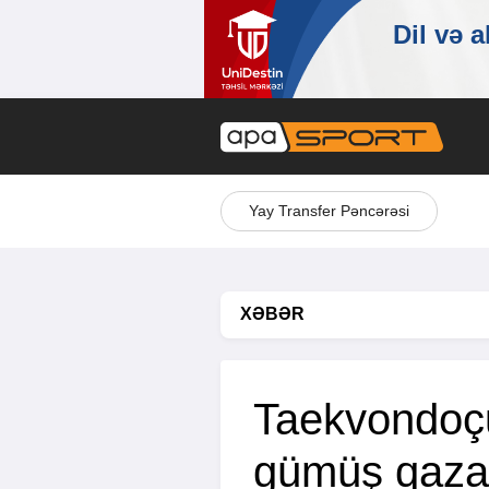
Yay Transfer Pəncərəsi
XƏBƏR
Taekvondoç
gümüş qaza