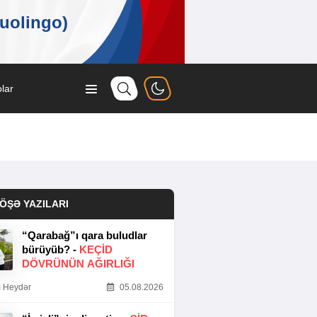
lar
ÖŞƏ YAZILARI
“Qarabağ”ı qara buludlar
bürüyüb? -
KEÇID
DÖVRÜNÜN AĞIRLIĞI
 Heydər
05.08.2026