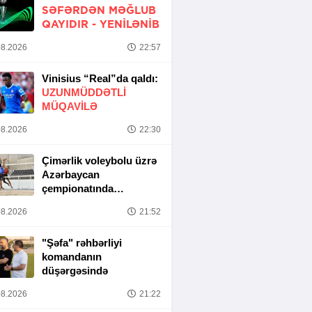
SƏFƏRDƏN MƏĞLUB
QAYIDIR -
YENİLƏNİB
8.2026
22:57
Vinisius “Real”da qaldı:
UZUNMÜDDƏTLİ
MÜQAVİLƏ
8.2026
22:30
Çimərlik voleybolu üzrə
Azərbaycan
çempionatında
yarımfinal mərhələsi
8.2026
21:52
başa çatıb
"Şəfa" rəhbərliyi
komandanın
düşərgəsində
8.2026
21:22