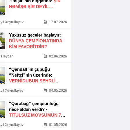
“İmişli”nin diqqətinə:
ŞIR
HƏMIŞƏ ŞIR DEYIL…
yıl Xeyrullayev
17.07.2026
Yuxusuz gecələr başlayır:
DÜNYA ÇEMPIONATINDA
KIM FAVORITDIR?
 Heydər
02.06.2026
“Qandalf”ın çubuğu
“Neftçi”nin üzərində:
VERNİDUBUN SEHRLİ
TOXUNUŞU
yıl Xeyrullayev
04.05.2026
“Qarabağ” çempionluğu
necə əldən verdi? -
TITULSUZ MÖVSÜMÜN 7
SƏBƏBI
yıl Xeyrullayev
01.05.2026