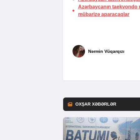
Azərbaycanın taekvondo mi
mübarizə aparacaqlar
Nərmin Vüqarqızı
OXŞAR XƏBƏRLƏR