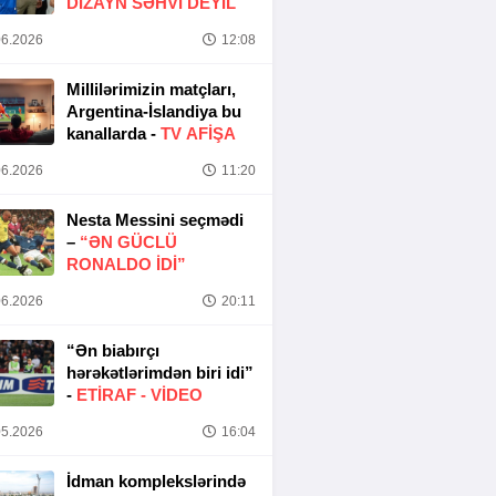
DIZAYN SƏHVI DEYIL
6.2026
12:08
Millilərimizin matçları,
Argentina-İslandiya bu
kanallarda -
TV AFİŞA
6.2026
11:20
Nesta Messini seçmədi
–
“ƏN GÜCLÜ
RONALDO IDI”
6.2026
20:11
“Ən biabırçı
hərəkətlərimdən biri idi”
-
ETIRAF -
VİDEO
5.2026
16:04
İdman komplekslərində