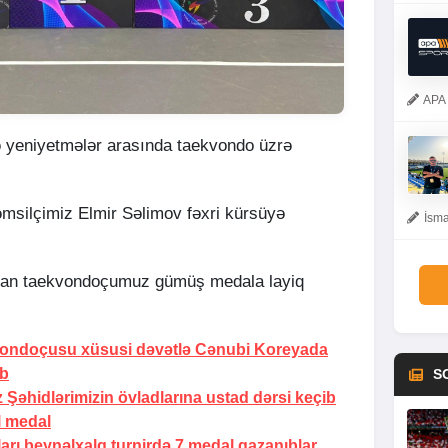
APA 
ə yeniyetmələr arasında taekvondo üzrə
təmsilçimiz Elmir Səlimov fəxri kürsüyə
İsma
ışan taekvondoçumuz gümüş medala layiq
vondoçusu xüsusi dəvətlə Cənubi Koreyada
ıb
S
əhidlərimizin övladlarına ustad dərsi keçib
 medal
rı beynəlxalq turnirdə 7 medal qazanıblar