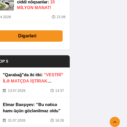
ciddi nöqsanlar:
15
MILYON MANAT!
4.2026
21:08
Digərləri
OP 5
"Qarabağ"da iki itki:
"VESTRİ"
İLƏ MATÇDA İŞTİRAK
ETMƏYƏCƏKLƏR
13.07.2026
14:37
Elmar Baxşıyev: “Bu nəticə
hamı üçün gözlənilməz oldu”
31.07.2026
16:26