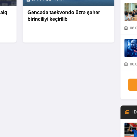
06.07.2026 - 11:28
alq
Gəncədə taekvondo üzrə şəhər
birinciliyi keçirilib
06.0
06.0
İ