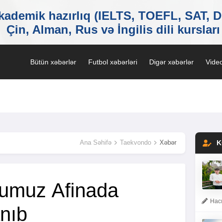
Bütün xəbərlər
Futbol xəbərləri
Digər xəbərlər
Video
Ana Səhifə
Taekvondo
Xəbər
K
umuz Afinada
Hacı
nıb