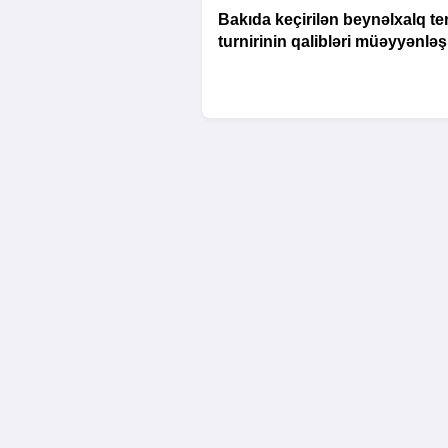
Bakıda keçirilən beynəlxalq te
turnirinin qalibləri müəyyənləş