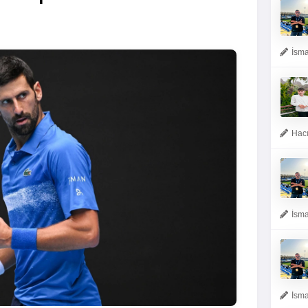
İsma
Hacı
İsma
İsma