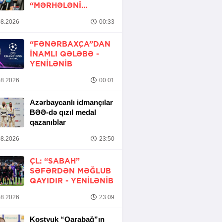
“MƏRHƏLƏNI
KEÇMƏK ŞANSIMIZ
8.2026
00:33
VAR”
“FƏNƏRBAXÇA”DAN
INAMLI QƏLƏBƏ -
YENİLƏNİB
8.2026
00:01
Azərbaycanlı idmançılar
BƏƏ-də qızıl medal
qazanıblar
8.2026
23:50
ÇL: “SABAH”
SƏFƏRDƏN MƏĞLUB
QAYIDIR -
YENİLƏNİB
8.2026
23:09
Kostyuk “Qarabağ”ın