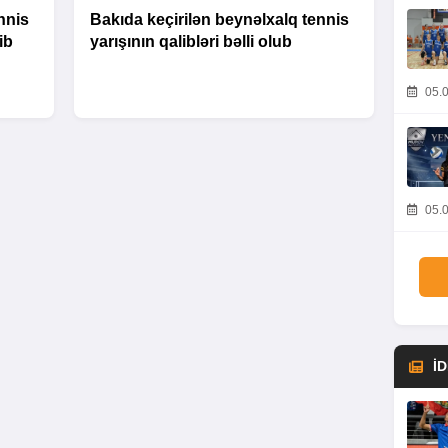
nnis
Bakıda keçirilən beynəlxalq tennis
ib
yarışının qalibləri bəlli olub
05.0
05.0
İ