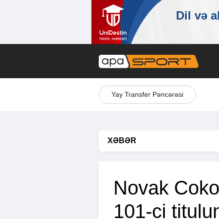
Yay Transfer Pəncərəsi
XƏBƏR
Novak Cokov
101-ci titul