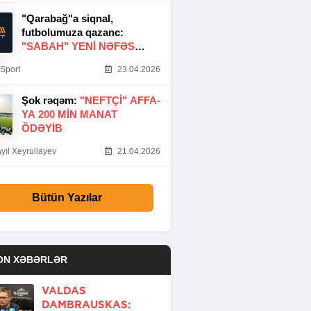
"Qarabağ"a siqnal,
futbolumuza qazanc:
"SABAH" YENI NƏFƏS
GƏTIRDI
Sport
23.04.2026
Şok rəqəm:
"NEFTÇI" AFFA-
YA 200 MIN MANAT
ÖDƏYIB
yıl Xeyrullayev
21.04.2026
Bütün Yazılar
ON XƏBƏRLƏR
VALDAS
DAMBRAUSKAS: