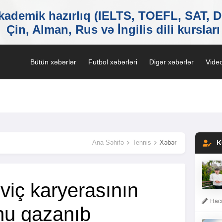
Bütün xəbərlər
Futbol xəbərləri
Digər xəbərlər
Video
Ana Səhifə
Tennis
Xəbər
K
iç karyerasının
Hacı
unu qazanıb