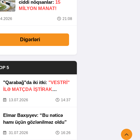
ciddi nöqsanlar:
15
MILYON MANAT!
4.2026
21:08
Digərləri
OP 5
"Qarabağ"da iki itki:
"VESTRİ"
İLƏ MATÇDA İŞTİRAK
ETMƏYƏCƏKLƏR
13.07.2026
14:37
Elmar Baxşıyev: “Bu nəticə
hamı üçün gözlənilməz oldu”
31.07.2026
16:26