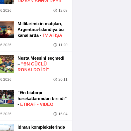
DIZAYN SƏHVI DEYIL
6.2026
12:08
Millilərimizin matçları,
Argentina-İslandiya bu
kanallarda -
TV AFİŞA
6.2026
11:20
Nesta Messini seçmədi
–
“ƏN GÜCLÜ
RONALDO IDI”
6.2026
20:11
“Ən biabırçı
hərəkətlərimdən biri idi”
-
ETIRAF -
VİDEO
5.2026
16:04
İdman komplekslərində