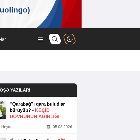
lar
ÖŞƏ YAZILARI
“Qarabağ”ı qara buludlar
bürüyüb? -
KEÇID
DÖVRÜNÜN AĞIRLIĞI
 Heydər
05.08.2026