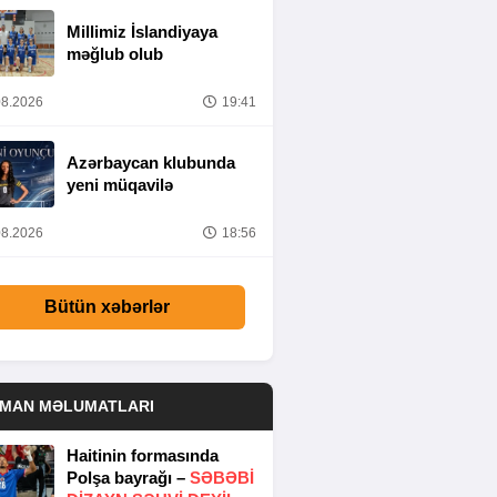
Millimiz İslandiyaya
məğlub olub
8.2026
19:41
Azərbaycan klubunda
yeni müqavilə
8.2026
18:56
Bütün xəbərlər
DMAN MƏLUMATLARI
Haitinin formasında
Polşa bayrağı –
SƏBƏBI