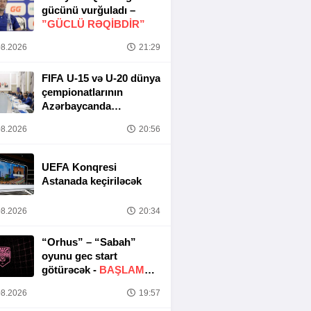
gücünü vurğuladı –
”GÜCLÜ RƏQİBDİR”
8.2026
21:29
FIFA U-15 və U-20 dünya
çempionatlarının
Azərbaycanda
keçirilməsi ilə bağlı
8.2026
20:56
Təşkilat Komitəsinin
iclası baş tutub
UEFA Konqresi
Astanada keçiriləcək
8.2026
20:34
“Orhus” – “Sabah”
oyunu gec start
götürəcək -
BAŞLAMA
SAATI DƏYIŞDIRILDI
8.2026
19:57