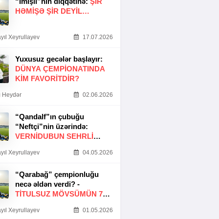
“İmişli”nin diqqətinə:
ŞIR
HƏMIŞƏ ŞIR DEYIL…
yıl Xeyrullayev
17.07.2026
Yuxusuz gecələr başlayır:
DÜNYA ÇEMPIONATINDA
KIM FAVORITDIR?
 Heydər
02.06.2026
“Qandalf”ın çubuğu
“Neftçi”nin üzərində:
VERNİDUBUN SEHRLİ
TOXUNUŞU
yıl Xeyrullayev
04.05.2026
“Qarabağ” çempionluğu
necə əldən verdi? -
TITULSUZ MÖVSÜMÜN 7
SƏBƏBI
yıl Xeyrullayev
01.05.2026