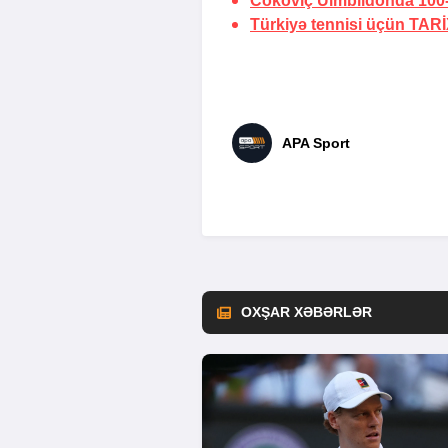
Cokoviç Uimbildonda
100-
Türkiyə tennisi üçün
TARİ
APA Sport
OXŞAR XƏBƏRLƏR