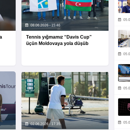
05.0
08.06.2026 - 15:46
a
Tennis yığmamız “Davis Cup”
üçün Moldovaya yola düşüb
05.0
05.0
05.0
02.06.2026 - 17:35