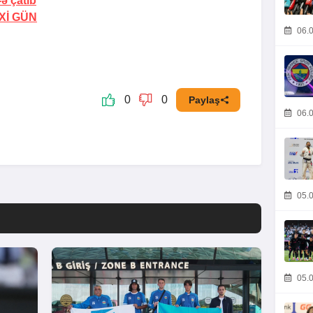
ə çatıb
Xİ GÜN
06.0
0
0
Paylaş
06.0
05.0
05.0