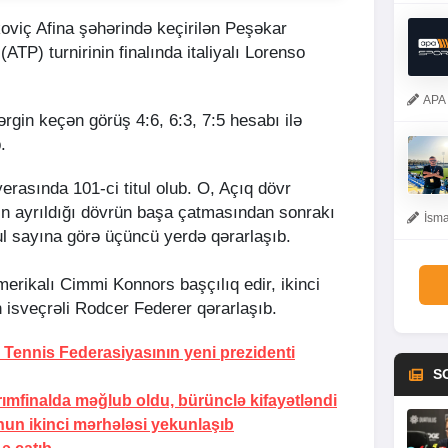
oviç Afina şəhərində keçirilən Peşəkar
ATP) turnirinin finalında italiyalı Lorenso
APA 
ərgin keçən görüş 4:6, 6:3, 7:5 hesabı ilə
.
rasında 101-ci titul olub. O, Açıq dövr
in ayrıldığı dövrün başa çatmasından sonrakı
İsma
ul sayına görə üçüncü yerdə qərarlaşıb.
erikalı Cimmi Konnors başçılıq edir, ikinci
an isveçrəli Rodcer Federer qərarlaşıb.
Tennis Federasiyasının yeni prezidenti
S
arımfinalda məğlub oldu, bürünclə kifayətləndi
un ikinci mərhələsi yekunlaşıb