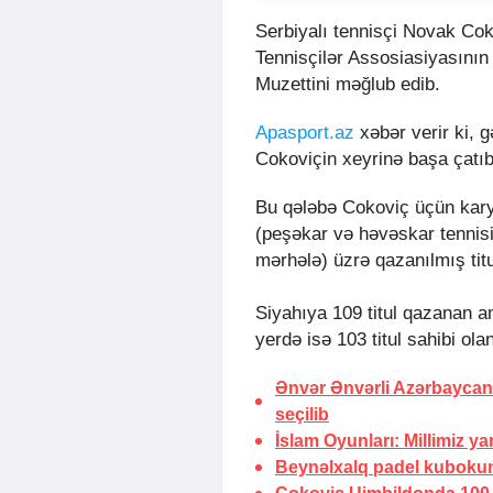
Serbiyalı tennisçi Novak Cok
Tennisçilər Assosiasiyasının (
Muzettini məğlub edib.
Apasport.az
xəbər verir ki, g
Cokoviçin xeyrinə başa çatıb
Bu qələbə Cokoviç üçün karye
(peşəkar və həvəskar tennis
mərhələ) üzrə qazanılmış tit
Siyahıya 109 titul qazanan am
yerdə isə 103 titul sahibi ol
Ənvər Ənvərli Azərbaycan 
seçilib
İslam Oyunları: Millimiz y
Beynəlxalq padel kubokun