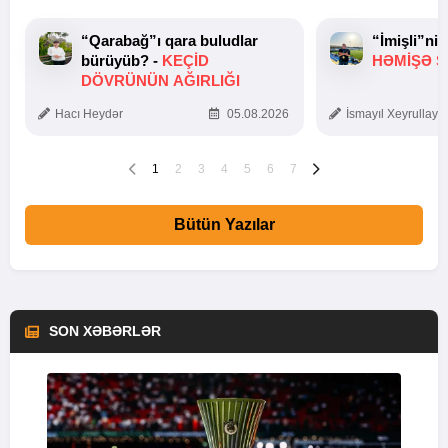
“Qarabağ”ı qara buludlar
“İmişli”ni
bürüyüb? -
KEÇID
HƏMIŞƏ Ş
DÖVRÜNÜN AĞIRLIĞI
Hacı Heydər
05.08.2026
İsmayıl Xeyrullaye
1
2
3
4
5
6
7
Bütün Yazılar
SON XƏBƏRLƏR