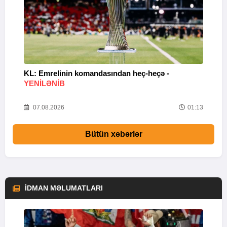
KL: Emrelinin komandasından heç-heçə -
A
YENİLƏNİB
07.08.2026
01:13
Bütün xəbərlər
İDMAN MƏLUMATLARI