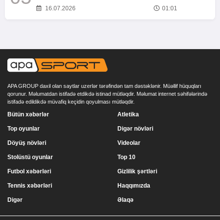
16.07.2026
01:01
APA GROUP daxil olan saytlar uzerlər tərəfindən tam dəstəklənir. Müəllif hüquqları
qorunur. Məlumatdan istifadə etdikdə istinad mütləqdir. Məlumat internet səhifələrində
istifadə edildikdə müvafiq keçidin qoyulması mütləqdir.
Bütün xəbərlər
Atletika
Top oyunlar
Digər növləri
Döyüş növləri
Videolar
Stolüstü oyunlar
Top 10
Futbol xəbərləri
Gizlilik şərtləri
Tennis xəbərləri
Haqqımızda
Digər
Əlaqə