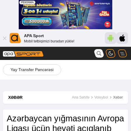
APA Sport
Mobil tətbiqimizi buradan yüklə!
Yay Transfer Pəncərəsi
XƏBƏR
Ana Səhifə
Voleybol
Xəbər
Azərbaycan yığmasının Avropa
Liqası üçün heyəti açıqlanıb