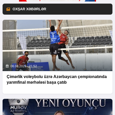
OXŞAR XƏBƏRLƏR
06.08.2026 - 21:52
Çimərlik voleybolu üzrə Azərbaycan çempionatında
yarımfinal mərhələsi başa çatıb