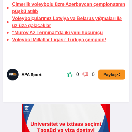
Çimərlik voleybolu üzrə Azərbaycan çempionatının
püşkü atılıb
Voleybolçularımız Latviya və Belarus yığmaları ilə
üz-üzə gələcəklər
“Murov Az Terminal”da iki yeni hücumçu
Voleybol Millətlər Liqası:
Türkiyə çempion!
0
0
APA Sport
Paylaş