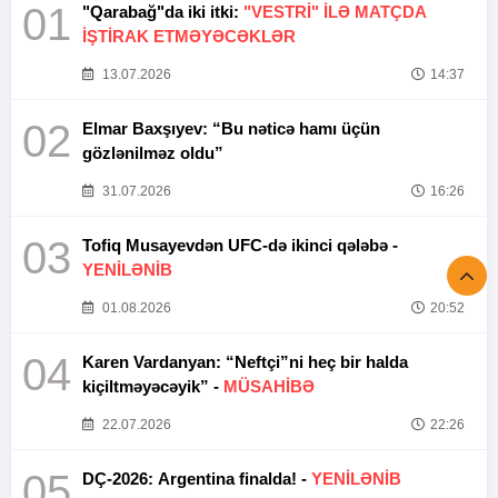
01
"Qarabağ"da iki itki:
"VESTRİ" İLƏ MATÇDA
İŞTİRAK ETMƏYƏCƏKLƏR
13.07.2026
14:37
02
Elmar Baxşıyev: “Bu nəticə hamı üçün
gözlənilməz oldu”
31.07.2026
16:26
03
Tofiq Musayevdən UFC-də ikinci qələbə -
YENİLƏNİB
01.08.2026
20:52
04
Karen Vardanyan: “Neftçi”ni heç bir halda
kiçiltməyəcəyik” -
MÜSAHİBƏ
22.07.2026
22:26
05
DÇ-2026: Argentina finalda! -
YENİLƏNİB