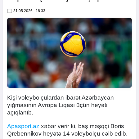
31.05.2026 - 18:33
Kişi voleybolçulardan ibarət Azərbaycan
yığmasının Avropa Liqası üçün heyəti
açıqlanıb.
Apasport.az
xəbər verir ki, baş məşqçi Boris
Qrebennikov heyətə 14 voleybolçu cəlb edib.