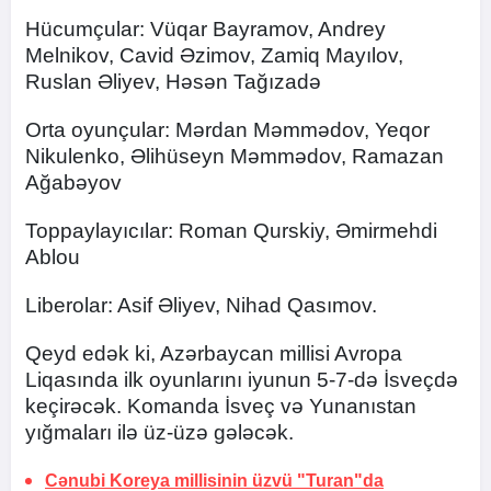
Hücumçular: Vüqar Bayramov, Andrey
Melnikov, Cavid Əzimov, Zamiq Mayılov,
Ruslan Əliyev, Həsən Tağızadə
Orta oyunçular: Mərdan Məmmədov, Yeqor
Nikulenko, Əlihüseyn Məmmədov, Ramazan
Ağabəyov
Toppaylayıcılar: Roman Qurskiy, Əmirmehdi
Ablou
Liberolar: Asif Əliyev, Nihad Qasımov.
Qeyd edək ki, Azərbaycan millisi Avropa
Liqasında ilk oyunlarını iyunun 5-7-də İsveçdə
keçirəcək. Komanda İsveç və Yunanıstan
yığmaları ilə üz-üzə gələcək.
Cənubi Koreya millisinin üzvü "Turan"da