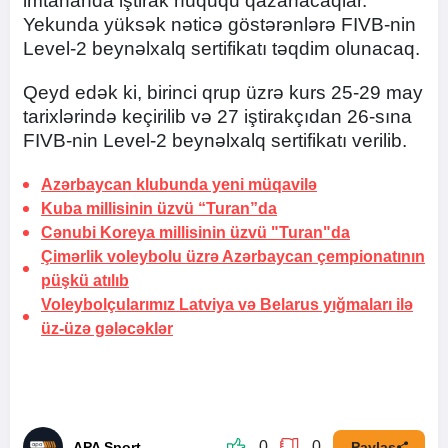
imtahanda iştirak hüququ qazanacaqlar.
Yekunda yüksək nəticə göstərənlərə FIVB-nin
Level-2 beynəlxalq sertifikatı təqdim olunacaq.
Qeyd edək ki, birinci qrup üzrə kurs 25-29 may
tarixlərində keçirilib və 27 iştirakçıdan 26-sına
FIVB-nin Level-2 beynəlxalq sertifikatı verilib.
Azərbaycan klubunda yeni müqavilə
Kuba millisinin üzvü “Turan”da
Cənubi Koreya millisinin üzvü "Turan"da
Çimərlik voleybolu üzrə Azərbaycan çempionatının
püşkü atılıb
Voleybolçularımız Latviya və Belarus yığmaları ilə
üz-üzə gələcəklər
0
0
APA Sport
Paylaş