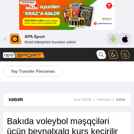
APA Sport
Mobil tətbiqimizi buradan yüklə!
Yay Transfer Pəncərəsi
XƏBƏR
Ana Səhifə
Voleybol
Xəbər
Bakıda voleybol məşqçiləri
üçün beynəlxalq kurs keçirilir