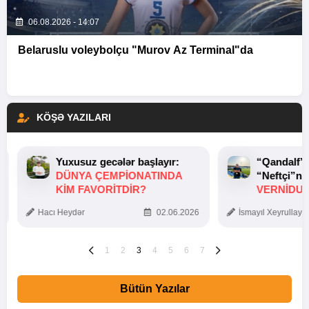
06.08.2026 - 14:07
Belaruslu voleybolçu "Murov Az Terminal"da
KÖŞƏ YAZILARI
Yuxusuz gecələr başlayır:
“Qandalf”
DÜNYA ÇEMPIONATINDA
“Neftçi”ni
KIM FAVORITDIR?
VERNİDUB
TOXUNUŞ
Hacı Heydər
02.06.2026
İsmayıl Xeyrullaye
1
2
3
4
5
6
7
Bütün Yazılar