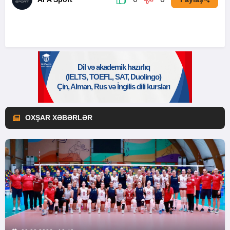
OXŞAR XƏBƏRLƏR