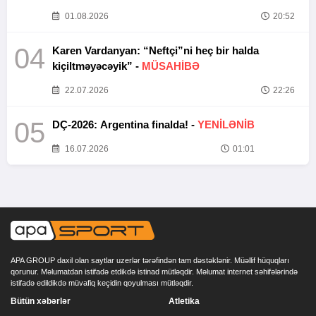
01.08.2026
20:52
04
Karen Vardanyan: “Neftçi”ni heç bir halda
kiçiltməyəcəyik” -
MÜSAHİBƏ
22.07.2026
22:26
05
DÇ-2026: Argentina finalda! -
YENİLƏNİB
16.07.2026
01:01
APA GROUP daxil olan saytlar uzerlər tərəfindən tam dəstəklənir. Müəllif hüquqları
qorunur. Məlumatdan istifadə etdikdə istinad mütləqdir. Məlumat internet səhifələrində
istifadə edildikdə müvafiq keçidin qoyulması mütləqdir.
Bütün xəbərlər
Atletika