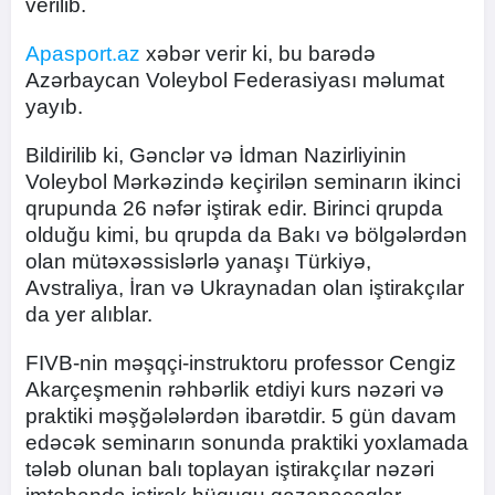
verilib.
Apasport.az
xəbər verir ki, bu barədə
Azərbaycan Voleybol Federasiyası məlumat
yayıb.
Bildirilib ki, Gənclər və İdman Nazirliyinin
Voleybol Mərkəzində keçirilən seminarın ikinci
qrupunda 26 nəfər iştirak edir. Birinci qrupda
olduğu kimi, bu qrupda da Bakı və bölgələrdən
olan mütəxəssislərlə yanaşı Türkiyə,
Avstraliya, İran və Ukraynadan olan iştirakçılar
da yer alıblar.
FIVB-nin məşqçi-instruktoru professor Cengiz
Akarçeşmenin rəhbərlik etdiyi kurs nəzəri və
praktiki məşğələlərdən ibarətdir. 5 gün davam
edəcək seminarın sonunda praktiki yoxlamada
tələb olunan balı toplayan iştirakçılar nəzəri