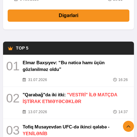
Digərləri
TOP 5
01
Elmar Baxşıyev: “Bu nəticə hamı üçün
gözlənilməz oldu”
31.07.2026
16:26
02
"Qarabağ"da iki itki:
"VESTRİ" İLƏ MATÇDA
İŞTİRAK ETMƏYƏCƏKLƏR
13.07.2026
14:37
03
Tofiq Musayevdən UFC-də ikinci qələbə -
YENİLƏNİB