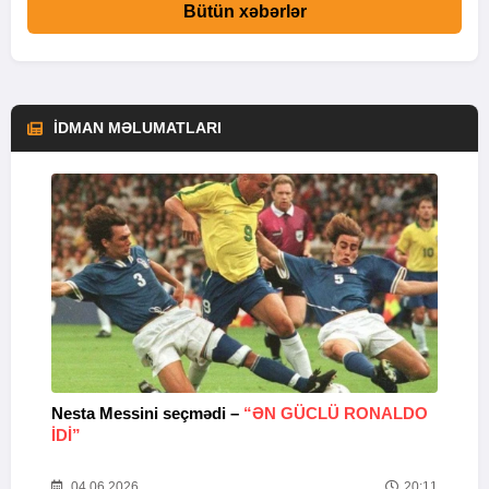
Bütün xəbərlər
İDMAN MƏLUMATLARI
Nesta Messini seçmədi –
“ƏN GÜCLÜ RONALDO
“
IDI”
V
20
04.06.2026
20:11