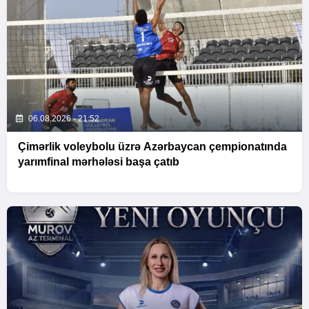
06.08.2026 - 21:52
Çimərlik voleybolu üzrə Azərbaycan çempionatında
yarımfinal mərhələsi başa çatıb