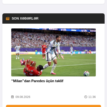
SON XƏBƏRLƏR
“Milan”dan Paredes üçün təklif
M
53
09.08.2026
11:36