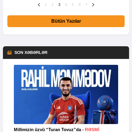
1
2
3
4
5
6
7
Bütün Yazılar
SON XƏBƏRLƏR
Millimizin üzvü “Turan Tovuz”da -
RƏSMİ
“