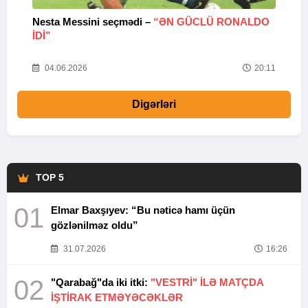
Nesta Messini seçmədi –
“ƏN GÜCLÜ RONALDO
“
IDI”
V
20
04.06.2026
20:11
Digərləri
TOP 5
01
Elmar Baxşıyev: “Bu nəticə hamı üçün
gözlənilməz oldu”
31.07.2026
16:26
02
"Qarabağ"da iki itki:
"VESTRİ" İLƏ MATÇDA
İŞTİRAK ETMƏYƏCƏKLƏR