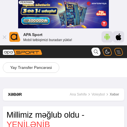
APA Sport
Mobil tətbiqimizi buradan yüklə!
Yay Transfer Pəncərəsi
XƏBƏR
Ana Səhifə
Voleybol
Xəbər
Millimiz məğlub oldu -
YENİLƏNİB