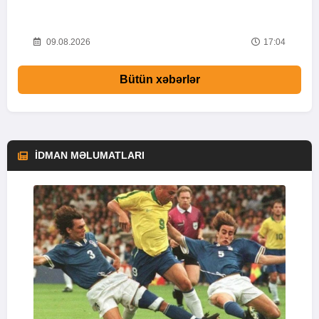
37
09.08.2026
17:04
Bütün xəbərlər
İDMAN MƏLUMATLARI