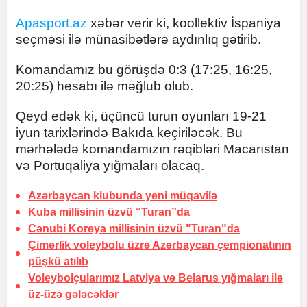
Apasport.az
xəbər verir ki, koollektiv İspaniya
seçməsi ilə münasibətlərə aydınlıq gətirib.
Komandamız bu görüşdə 0:3 (17:25, 16:25,
20:25) hesabı ilə məğlub olub.
Qeyd edək ki, üçüncü turun oyunları 19-21
iyun tarixlərində Bakıda keçiriləcək. Bu
mərhələdə komandamızın rəqibləri Macarıstan
və Portuqaliya yığmaları olacaq.
Azərbaycan klubunda yeni müqavilə
Kuba millisinin üzvü “Turan”da
Cənubi Koreya millisinin üzvü "Turan"da
Çimərlik voleybolu üzrə Azərbaycan çempionatının
püşkü atılıb
Voleybolçularımız Latviya və Belarus yığmaları ilə
üz-üzə gələcəklər