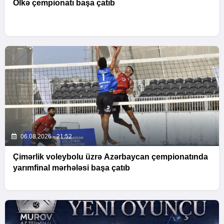
Ölkə çempionatı başa çatıb
06.08.2026 - 21:52
Çimərlik voleybolu üzrə Azərbaycan çempionatında
yarımfinal mərhələsi başa çatıb