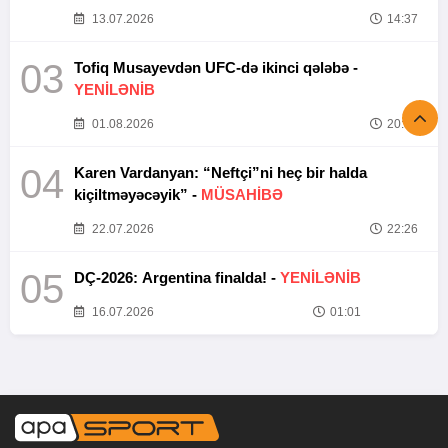
13.07.2026
14:37
03
Tofiq Musayevdən UFC-də ikinci qələbə -
YENİLƏNİB
01.08.2026
20:52
04
Karen Vardanyan: “Neftçi”ni heç bir halda
kiçiltməyəcəyik” -
MÜSAHİBƏ
22.07.2026
22:26
05
DÇ-2026: Argentina finalda! -
YENİLƏNİB
16.07.2026
01:01