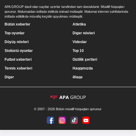
APA GROUP daxil olan saytlar uzerlər tərəfindən tam dəstəklənir. Müəllif hüquqları
qorunur. Məlumatdan istifadə etdikdə istinad mütləqdir. Məlumat internet səhifələrində
istifadə edildikdə müvafiq keçidin qoyulması mütləqdir.
Bütün xəbərlər
Atletika
Top oyunlar
Digər növləri
Döyüş növləri
Videolar
Stolüstü oyunlar
Top 10
Futbol xəbərləri
Gizlilik şərtləri
Tennis xəbərləri
Haqqımızda
Digər
Əlaqə
© 2007 - 2026 Bütün müəllif hüquqları qorunur.