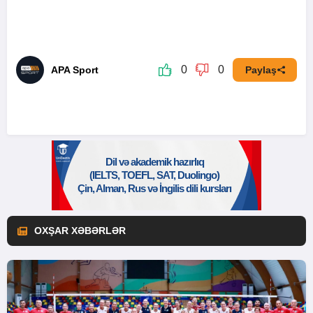
0
0
APA Sport
Paylaş
OXŞAR XƏBƏRLƏR