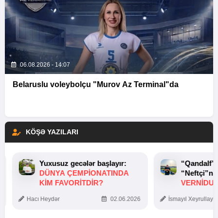
06.08.2026 - 14:07
Belaruslu voleybolçu "Murov Az Terminal"da
KÖŞƏ YAZILARI
Yuxusuz gecələr başlayır:
“Qandalf”
DÜNYA ÇEMPIONATINDA
“Neftçi”ni
KIM FAVORITDIR?
VERNİDUB
TOXUNUŞ
Hacı Heydər
02.06.2026
İsmayıl Xeyrullaye