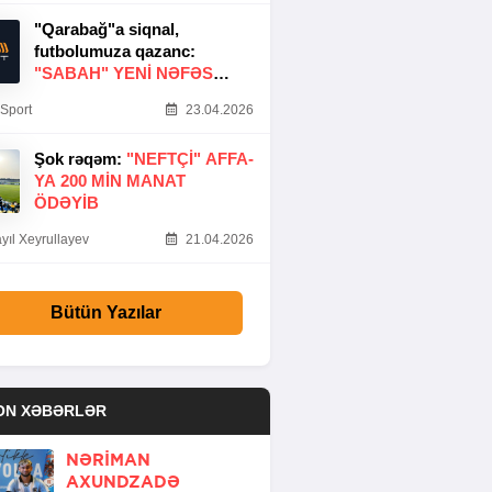
"Qarabağ"a siqnal,
futbolumuza qazanc:
"SABAH" YENI NƏFƏS
GƏTIRDI
Sport
23.04.2026
Şok rəqəm:
"NEFTÇI" AFFA-
YA 200 MIN MANAT
ÖDƏYIB
yıl Xeyrullayev
21.04.2026
Bütün Yazılar
ON XƏBƏRLƏR
NƏRIMAN
AXUNDZADƏ