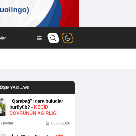
lar
ÖŞƏ YAZILARI
“Qarabağ”ı qara buludlar
bürüyüb? -
KEÇID
DÖVRÜNÜN AĞIRLIĞI
 Heydər
05.08.2026