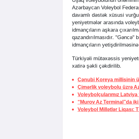
Uşaq voleybolunun önəminin 
Azərbaycan Voleybol Federasi
davamlı dəstək xüsusi vurğu
yeniyetmələr arasında voleybo
idmançıların aşkara çıxarıl
qazandırılmasıdır. "Gəncə" b
idmançıların yetişdirilməsinə 
Türkiyəli mütəxəssis yeniyet
xatirə şəkli çəkdirilib.
Cənubi Koreya millisinin
Çimərlik voleybolu üzrə A
Voleybolçularımız Latviya 
“Murov Az Terminal”da ik
Voleybol Millətlər Liqası:
T