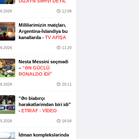
DIZAYN SƏHVI DEYIL
6.2026
12:08
Millilərimizin matçları,
Argentina-İslandiya bu
kanallarda -
TV AFİŞA
6.2026
11:20
Nesta Messini seçmədi
–
“ƏN GÜCLÜ
RONALDO IDI”
6.2026
20:11
“Ən biabırçı
hərəkətlərimdən biri idi”
-
ETIRAF -
VİDEO
5.2026
16:04
İdman komplekslərində