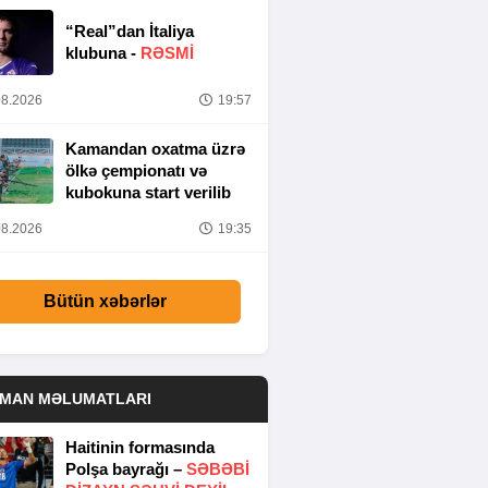
“Real”dan İtaliya
klubuna -
RƏSMİ
8.2026
19:57
Kamandan oxatma üzrə
ölkə çempionatı və
kubokuna start verilib
8.2026
19:35
Bütün xəbərlər
DMAN MƏLUMATLARI
Haitinin formasında
Polşa bayrağı –
SƏBƏBI