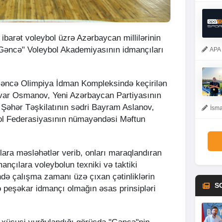
ibarət voleybol üzrə Azərbaycan millilərinin
Gəncə" Voleybol Akademiyasının idmançıları
APA 
Gəncə Olimpiya İdman Kompleksində keçirilən
lvar Osmanov, Yeni Azərbaycan Partiyasının
 Şəhər Təşkilatının sədri Bayram Aslanov,
İsma
ol Federasiyasının nümayəndəsi Məftun
ara məsləhətlər verib, onları maraqlandıran
mançılara voleybolun texniki və taktiki
ndə çalışma zamanı üzə çıxan çətinliklərin
S
və peşəkar idmançı olmağın əsas prinsipləri